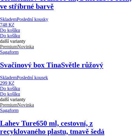
ve stříbrné barvě
Skladem
Poslední kousky
748 Kč
Do košíku
Do košíku
další varianty
Premium
Novinka
Sagaform
Svačinový box Tina
Světle růžový
Skladem
Poslední kousek
299 Kč
Do košíku
Do košíku
další varianty
Premium
Novinka
Sagaform
Lahev Ture
650 ml, cestovní, z
recyklovaného plastu, tmavě šedá