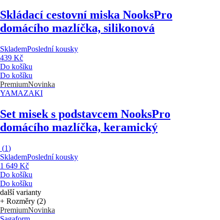
Skládací cestovní miska Nooks
Pro
domácího mazlíčka, silikonová
Skladem
Poslední kousky
439 Kč
Do košíku
Do košíku
Premium
Novinka
YAMAZAKI
Set misek s podstavcem Nooks
Pro
domácího mazlíčka, keramický
(
1
)
Skladem
Poslední kousky
1 649 Kč
Do košíku
Do košíku
další varianty
+ Rozměry (2)
Premium
Novinka
Sagaform