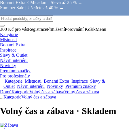
Bonami Extra × Micadoni |
Sleva až 25 % →
Summer Sale |
Ušetřete až 40 % →
300 Kč pro vás
Registrace
Přihlášení
Porovnání
Košík
Menu
Kategorie
Místnosti
Bonami Extra
Inspirace
Slevy & Outlet
Návrh interiéru
Novinky
Premium značky
Pro profesionály
Kategorie
Místnosti
Bonami Extra
Inspirace
Slevy &
Outlet
Návrh interiéru
Novinky
Premium značky
Domů
Kategorie
Volný čas a zábava
Volný čas a zábava
...
Kategorie
Volný čas a zábava
Volný čas a zábava · Skladem