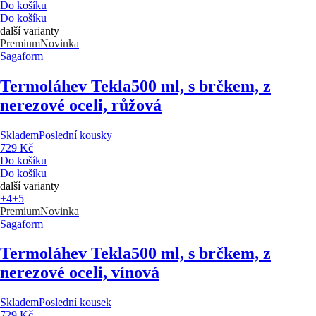
Do košíku
Do košíku
další varianty
Premium
Novinka
Sagaform
Termoláhev Tekla
500 ml, s brčkem, z
nerezové oceli, růžová
Skladem
Poslední kousky
729 Kč
Do košíku
Do košíku
další varianty
+4
+5
Premium
Novinka
Sagaform
Termoláhev Tekla
500 ml, s brčkem, z
nerezové oceli, vínová
Skladem
Poslední kousek
729 Kč