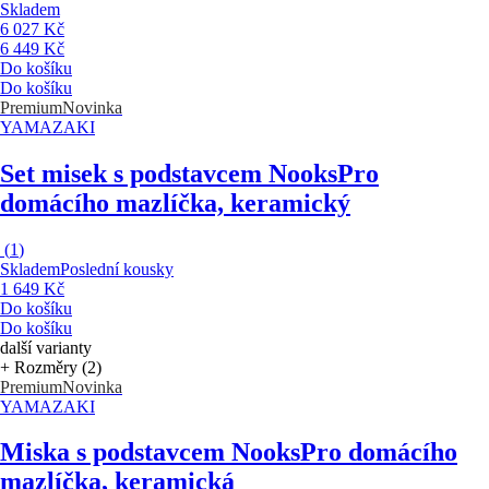
Skladem
6 027 Kč
6 449 Kč
Do košíku
Do košíku
Premium
Novinka
YAMAZAKI
Set misek s podstavcem Nooks
Pro
domácího mazlíčka, keramický
(
1
)
Skladem
Poslední kousky
1 649 Kč
Do košíku
Do košíku
další varianty
+ Rozměry (2)
Premium
Novinka
YAMAZAKI
Miska s podstavcem Nooks
Pro domácího
mazlíčka, keramická