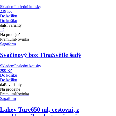
Skladem
Poslední kousky
239 Kč
Do košíku
Do košíku
další varianty
+2
Na prodejně
Premium
Novinka
Sagaform
Svačinový box Tina
Světle šedý
Skladem
Poslední kousky
299 Kč
Do košíku
Do košíku
další varianty
Na prodejně
Premium
Novinka
Sagaform
Lahev Ture
650 ml, cestovní, z