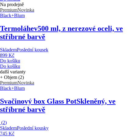
Na prodejně
Premium
Novinka
Black+Blum
Termoláhev
500 ml, z nerezové oceli, ve
stříbrné barvě
Skladem
Poslední kousek
899 Kč
Do košíku
Do košíku
další varianty
+ Objem (2)
Premium
Novinka
Black+Blum
Svačinový box Glass Pot
Skleněný, ve
stříbrné barvě
(
2
)
Skladem
Poslední kousky
745 Kč