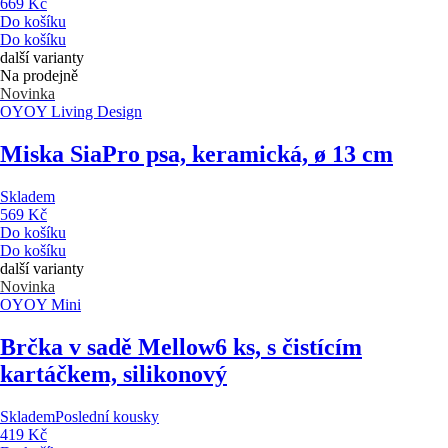
669 Kč
Do košíku
Do košíku
další varianty
Na prodejně
Novinka
OYOY Living Design
Miska Sia
Pro psa, keramická, ø 13 cm
Skladem
569 Kč
Do košíku
Do košíku
další varianty
Novinka
OYOY Mini
Brčka v sadě Mellow
6 ks, s čistícím
kartáčkem, silikonový
Skladem
Poslední kousky
419 Kč