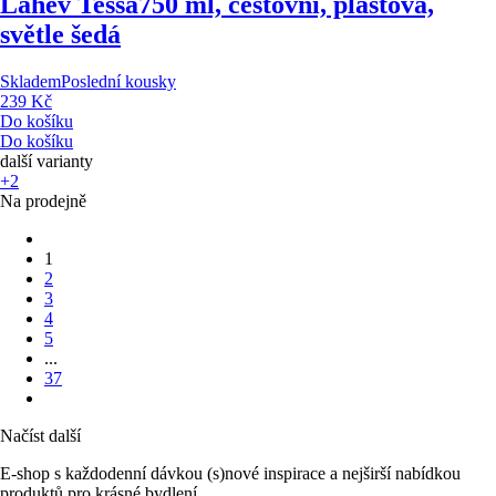
Lahev Tessa
750 ml, cestovní, plastová,
světle šedá
Skladem
Poslední kousky
239 Kč
Do košíku
Do košíku
další varianty
+2
Na prodejně
1
2
3
4
5
...
37
Načíst další
E-shop s každodenní dávkou (s)nové inspirace a nejširší nabídkou
produktů pro krásné bydlení.