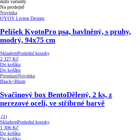
další varianty
Na prodejně
Novinka
OYOY Living Design
Pelíšek Kyoto
Pro psa, bavlněný, s pruhy,
modrý, 94x75 cm
Skladem
Poslední kousky
2 327 Kč
Do košíku
Do košíku
Premium
Novinka
Black+Blum
Svačinový box Bento
Dělený, 2 ks, z
nerezové oceli, ve stříbrné barvě
(
1
)
Skladem
Poslední kousky
1 306 Kč
Do košíku
Do košíku