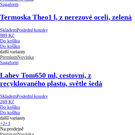
Sagaform
Termoska Theo
1 l, z nerezové oceli, zelená
Skladem
Poslední kousky
989 Kč
Do košíku
Do košíku
další varianty
Premium
Novinka
Sagaform
Lahev Tom
650 ml, cestovní, z
recyklovaného plastu, světle šedá
Skladem
Poslední kousky
269 Kč
Do košíku
Do košíku
další varianty
+2
+3
Na prodejně
Premium
Novinka