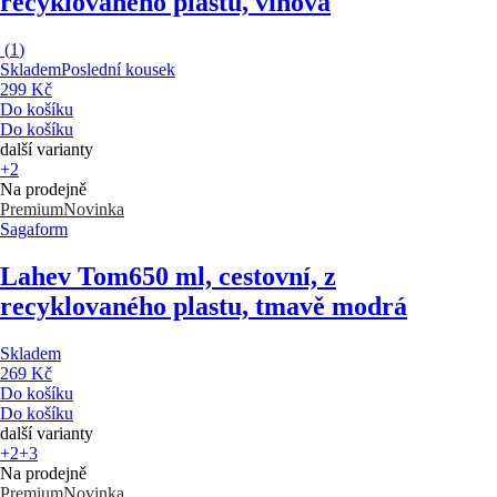
recyklovaného plastu, vínová
(
1
)
Skladem
Poslední kousek
299 Kč
Do košíku
Do košíku
další varianty
+2
Na prodejně
Premium
Novinka
Sagaform
Lahev Tom
650 ml, cestovní, z
recyklovaného plastu, tmavě modrá
Skladem
269 Kč
Do košíku
Do košíku
další varianty
+2
+3
Na prodejně
Premium
Novinka