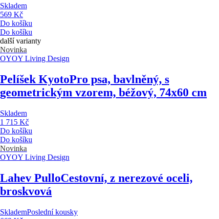
Skladem
569 Kč
Do košíku
Do košíku
další varianty
Novinka
OYOY Living Design
Pelíšek Kyoto
Pro psa, bavlněný, s
geometrickým vzorem, béžový, 74x60 cm
Skladem
1 715 Kč
Do košíku
Do košíku
Novinka
OYOY Living Design
Lahev Pullo
Cestovní, z nerezové oceli,
broskvová
Skladem
Poslední kousky