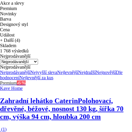
Akce a slevy
Premium
Novinky
Barva
Designový styl
Cena
Událost
+ Další (4)
Skladem
1 768 výsledků
Nejprodávanější
Nejprodávanější
Nejprodávanější
Nejvyšší sleva
Nejlevnější
Nejdražší
Nejnovější
Dle
hodnocení
Nejlevnější za kus
Premium
-6 %
Kave Home
Zahradní lehátko Caterin
Polohovací,
dřevěné, béžové, nosnost 130 kg, šířka 70
cm, výška 94 cm, hloubka 200 cm
(
1
)