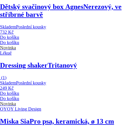
Dětský svačinový box Agnes
Nerezový, ve
stříbrné barvě
Skladem
Poslední kousky
732 Kč
Do košíku
Do košíku
Novinka
Lékué
Dressing shaker
Tritanový
(
1
)
Skladem
Poslední kousky
249 Kč
Do košíku
Do košíku
Novinka
OYOY Living Design
Miska Sia
Pro psa, keramická, ø 13 cm