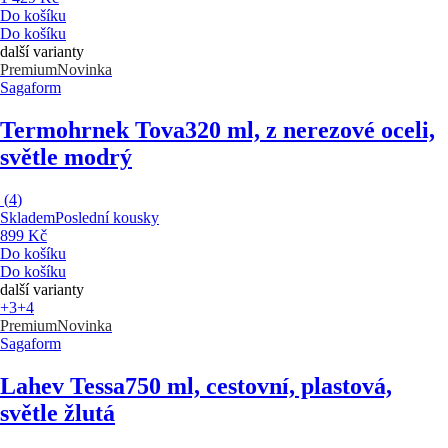
Do košíku
Do košíku
další varianty
Premium
Novinka
Sagaform
Termohrnek Tova
320 ml, z nerezové oceli,
světle modrý
(
4
)
Skladem
Poslední kousky
899 Kč
Do košíku
Do košíku
další varianty
+3
+4
Premium
Novinka
Sagaform
Lahev Tessa
750 ml, cestovní, plastová,
světle žlutá