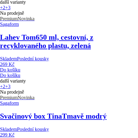
další varianty
+2
+3
Na prodejně
Premium
Novinka
Sagaform
Lahev Tom
650 ml, cestovní, z
recyklovaného plastu, zelená
Skladem
Poslední kousky
269 Kč
Do košíku
Do košíku
další varianty
+2
+3
Na prodejně
Premium
Novinka
Sagaform
Svačinový box Tina
Tmavě modrý
Skladem
Poslední kousky
299 Kč