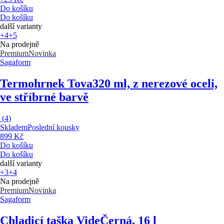
Do košíku
Do košíku
další varianty
+4
+5
Na prodejně
Premium
Novinka
Sagaform
Termohrnek Tova
320 ml, z nerezové oceli,
ve stříbrné barvě
(
4
)
Skladem
Poslední kousky
899 Kč
Do košíku
Do košíku
další varianty
+3
+4
Na prodejně
Premium
Novinka
Sagaform
Chladicí taška Vide
Černá, 16 l