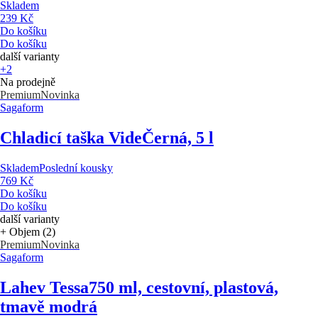
Skladem
239 Kč
Do košíku
Do košíku
další varianty
+2
Na prodejně
Premium
Novinka
Sagaform
Chladicí taška Vide
Černá, 5 l
Skladem
Poslední kousky
769 Kč
Do košíku
Do košíku
další varianty
+ Objem (2)
Premium
Novinka
Sagaform
Lahev Tessa
750 ml, cestovní, plastová,
tmavě modrá