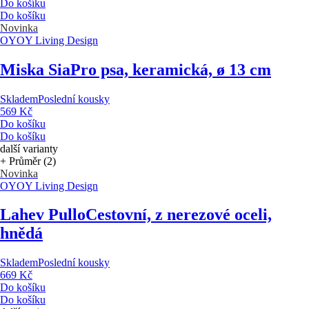
Do košíku
Do košíku
Novinka
OYOY Living Design
Miska Sia
Pro psa, keramická, ø 13 cm
Skladem
Poslední kousky
569 Kč
Do košíku
Do košíku
další varianty
+ Průměr (2)
Novinka
OYOY Living Design
Lahev Pullo
Cestovní, z nerezové oceli,
hnědá
Skladem
Poslední kousky
669 Kč
Do košíku
Do košíku