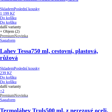
Skladem
Poslední kousky
1 199 Kč
Do košíku
Do košíku
další varianty
+ Objem (2)
Premium
Novinka
Sagaform
Lahev Tessa
750 ml, cestovní, plastová,
růžová
Skladem
Poslední kousky
239 Kč
Do košíku
Do košíku
další varianty
+2
Premium
Novinka
Sagaform
Termoláhev Truls
500 ml, z nerezové oceli,