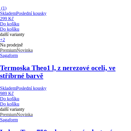
(
1
)
Skladem
Poslední kousky
299 Kč
Do košíku
Do košíku
další varianty
+2
Na prodejně
Premium
Novinka
Sagaform
Termoska Theo
1 l, z nerezové oceli, ve
stříbrné barvě
Skladem
Poslední kousky
989 Kč
Do košíku
Do košíku
další varianty
Premium
Novinka
Sagaform