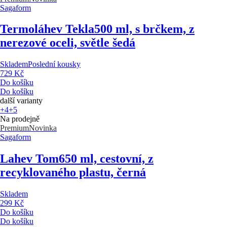
Sagaform
Termoláhev Tekla
500 ml, s brčkem, z
nerezové oceli, světle šedá
Skladem
Poslední kousky
729 Kč
Do košíku
Do košíku
další varianty
+4
+5
Na prodejně
Premium
Novinka
Sagaform
Lahev Tom
650 ml, cestovní, z
recyklovaného plastu, černá
Skladem
299 Kč
Do košíku
Do košíku