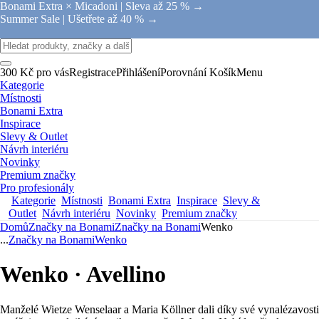
Bonami Extra × Micadoni |
Sleva až 25 % →
Summer Sale |
Ušetřete až 40 % →
300 Kč pro vás
Registrace
Přihlášení
Porovnání
Košík
Menu
Kategorie
Místnosti
Bonami Extra
Inspirace
Slevy & Outlet
Návrh interiéru
Novinky
Premium značky
Pro profesionály
Kategorie
Místnosti
Bonami Extra
Inspirace
Slevy &
Outlet
Návrh interiéru
Novinky
Premium značky
Domů
Značky na Bonami
Značky na Bonami
Wenko
...
Značky na Bonami
Wenko
Wenko · Avellino
Manželé Wietze Wenselaar a Maria Köllner dali díky své vynalézavosti