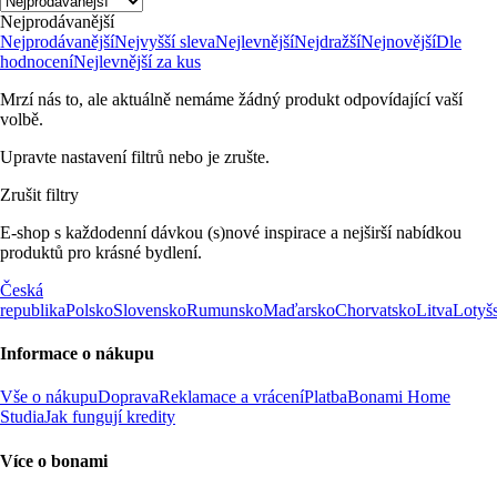
Nejprodávanější
Nejprodávanější
Nejvyšší sleva
Nejlevnější
Nejdražší
Nejnovější
Dle
hodnocení
Nejlevnější za kus
Mrzí nás to, ale aktuálně nemáme žádný produkt odpovídající vaší
volbě.
Upravte nastavení filtrů nebo je zrušte.
Zrušit filtry
E-shop s každodenní dávkou (s)nové inspirace a nejširší nabídkou
produktů pro krásné bydlení.
Česká
republika
Polsko
Slovensko
Rumunsko
Maďarsko
Chorvatsko
Litva
Lotyš
Informace o nákupu
Vše o nákupu
Doprava
Reklamace a vrácení
Platba
Bonami Home
Studia
Jak fungují kredity
Více o bonami