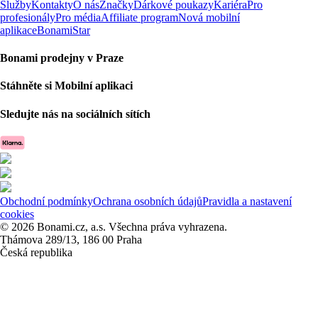
Služby
Kontakty
O nás
Značky
Dárkové poukazy
Kariéra
Pro
profesionály
Pro média
Affiliate program
Nová mobilní
aplikace
BonamiStar
Bonami prodejny v Praze
Stáhněte si Mobilní aplikaci
Sledujte nás na sociálních sítích
Obchodní podmínky
Ochrana osobních údajů
Pravidla a nastavení
cookies
© 2026 Bonami.cz, a.s. Všechna práva vyhrazena.
Thámova 289/13, 186 00 Praha
Česká republika