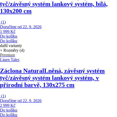
tyč/závěsný systém lankový systém, bílá,
130x200 cm
(
1
)
Doručíme od 22. 9. 2026
1 999 Kč
Do košíku
Do košíku
další varianty
+ Rozměry (4)
Premium
Linen Tales
Záclona Natural
Lněná, závěsný systém
tyč/závěsný systém lankový systém, v
přírodní barvě, 130x275 cm
(
1
)
Doručíme od 22. 9. 2026
2 999 Kč
Do košíku
Do košíku