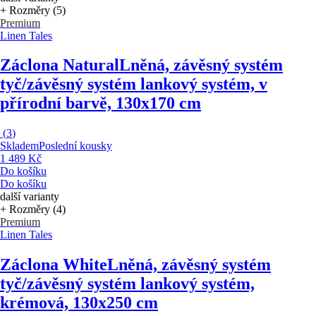
+ Rozměry (5)
Premium
Linen Tales
Záclona Natural
Lněná, závěsný systém
tyč/závěsný systém lankový systém, v
přírodní barvě, 130x170 cm
(
3
)
Skladem
Poslední kousky
1 489 Kč
Do košíku
Do košíku
další varianty
+ Rozměry (4)
Premium
Linen Tales
Záclona White
Lněná, závěsný systém
tyč/závěsný systém lankový systém,
krémová, 130x250 cm