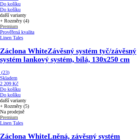
Do košíku
Do košíku
další varianty
+ Rozměry (4)
Premium
Prověřená kvalita
Linen Tales
Záclona White
Závěsný systém tyč/závěsný
systém lankový systém, bílá, 130x250 cm
(
23
)
Skladem
2 209 Kč
Do košíku
Do košíku
další varianty
+ Rozměry (5)
Na prodejně
Premium
Linen Tales
Záclona White
Lněná, závěsný systém