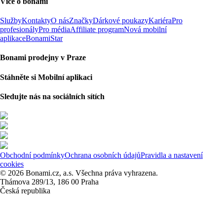
Více o bonami
Služby
Kontakty
O nás
Značky
Dárkové poukazy
Kariéra
Pro
profesionály
Pro média
Affiliate program
Nová mobilní
aplikace
BonamiStar
Bonami prodejny v Praze
Stáhněte si Mobilní aplikaci
Sledujte nás na sociálních sítích
Obchodní podmínky
Ochrana osobních údajů
Pravidla a nastavení
cookies
© 2026 Bonami.cz, a.s. Všechna práva vyhrazena.
Thámova 289/13, 186 00 Praha
Česká republika