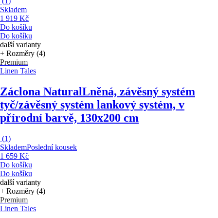
(
1
)
Skladem
1 919 Kč
Do košíku
Do košíku
další varianty
+ Rozměry (4)
Premium
Linen Tales
Záclona Natural
Lněná, závěsný systém
tyč/závěsný systém lankový systém, v
přírodní barvě, 130x200 cm
(
1
)
Skladem
Poslední kousek
1 659 Kč
Do košíku
Do košíku
další varianty
+ Rozměry (4)
Premium
Linen Tales