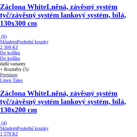
Záclona White
Lněná, závěsný systém
tyč/závěsný systém lankový systém, bílá,
130x300 cm
(
6
)
Skladem
Poslední kousky
2 369 Kč
Do košíku
Do košíku
další varianty
+ Rozměry (5)
Premium
Linen Tales
Záclona White
Lněná, závěsný systém
tyč/závěsný systém lankový systém, bílá,
130x200 cm
(
4
)
Skladem
Poslední kousky
1 579 Kč