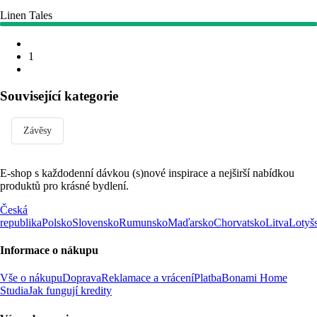
Linen Tales
1
Související kategorie
Závěsy
E-shop s každodenní dávkou (s)nové inspirace a nejširší nabídkou
produktů pro krásné bydlení.
Česká
republika
Polsko
Slovensko
Rumunsko
Maďarsko
Chorvatsko
Litva
Lotyš
Informace o nákupu
Vše o nákupu
Doprava
Reklamace a vrácení
Platba
Bonami Home
Studia
Jak fungují kredity