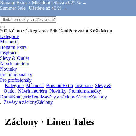
Bonami Extra × Micadoni |
Sleva až 25 % →
Summer Sale |
Ušetřete až 40 % →
300 Kč pro vás
Registrace
Přihlášení
Porovnání
Košík
Menu
Kategorie
Místnosti
Bonami Extra
Inspirace
Slevy & Outlet
Návrh interiéru
Novinky
Premium značky
Pro profesionály
Kategorie
Místnosti
Bonami Extra
Inspirace
Slevy &
Outlet
Návrh interiéru
Novinky
Premium značky
Domů
Kategorie
Textil
Závěsy a záclony
Záclony
Záclony
...
Závěsy a záclony
Záclony
Záclony · Linen Tales