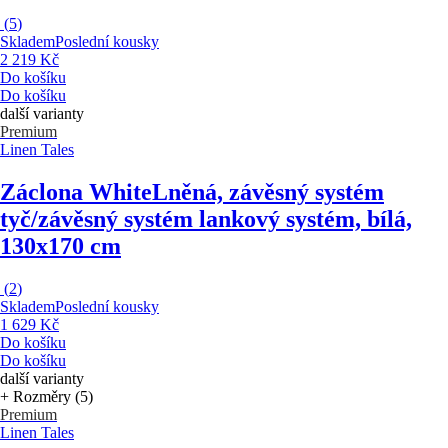
(
5
)
Skladem
Poslední kousky
2 219 Kč
Do košíku
Do košíku
další varianty
Premium
Linen Tales
Záclona White
Lněná, závěsný systém
tyč/závěsný systém lankový systém, bílá,
130x170 cm
(
2
)
Skladem
Poslední kousky
1 629 Kč
Do košíku
Do košíku
další varianty
+ Rozměry (5)
Premium
Linen Tales