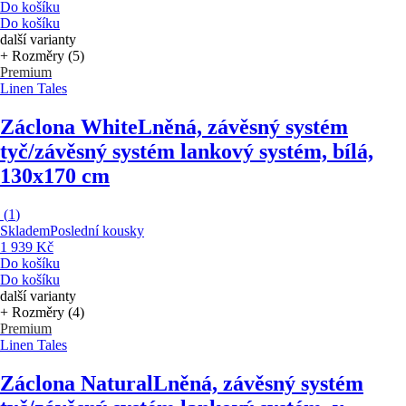
Do košíku
Do košíku
další varianty
+ Rozměry (5)
Premium
Linen Tales
Záclona White
Lněná, závěsný systém
tyč/závěsný systém lankový systém, bílá,
130x170 cm
(
1
)
Skladem
Poslední kousky
1 939 Kč
Do košíku
Do košíku
další varianty
+ Rozměry (4)
Premium
Linen Tales
Záclona Natural
Lněná, závěsný systém