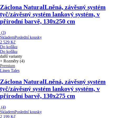
Záclona Natural
Lněná, závěsný systém
tyč/závěsný systém lankový systém, v
přírodní barvě, 130x250 cm
(
3
)
Skladem
Poslední kousky
2 529 Kč
Do košíku
Do košíku
další varianty
+ Rozměry (4)
Premium
Linen Tales
Záclona Natural
Lněná, závěsný systém
tyč/závěsný systém lankový systém, v
přírodní barvě, 130x275 cm
(
4
)
Skladem
Poslední kousky
2 199 Kč