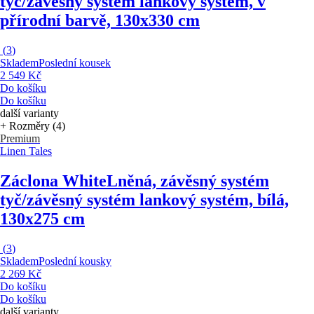
tyč/závěsný systém lankový systém, v
přírodní barvě, 130x330 cm
(
3
)
Skladem
Poslední kousek
2 549 Kč
Do košíku
Do košíku
další varianty
+ Rozměry (4)
Premium
Linen Tales
Záclona White
Lněná, závěsný systém
tyč/závěsný systém lankový systém, bílá,
130x275 cm
(
3
)
Skladem
Poslední kousky
2 269 Kč
Do košíku
Do košíku
další varianty