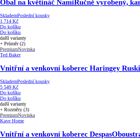
Obal na květináč Nami
Ručně vyrobený, kam
Skladem
Poslední kousky
1 714 Kč
Do košíku
Do košíku
další varianty
+ Průměr (2)
Premium
Novinka
Ted Baker
Vnitřní a venkovní koberec Haringey Rusk
Skladem
Poslední kousky
5 549 Kč
Do košíku
Do košíku
další varianty
+ Rozměry (3)
Premium
Novinka
Kave Home
Vnitřní a venkovní koberec Despas
Oboustra