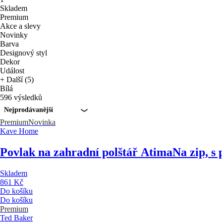
Skladem
Premium
Akce a slevy
Novinky
Barva
Designový styl
Dekor
Událost
+ Další (5)
Bílá
596 výsledků
Nejprodávanější
Premium
Novinka
Kave Home
Povlak na zahradní polštář Atima
Na zip, s
Skladem
861 Kč
Do košíku
Do košíku
Premium
Ted Baker