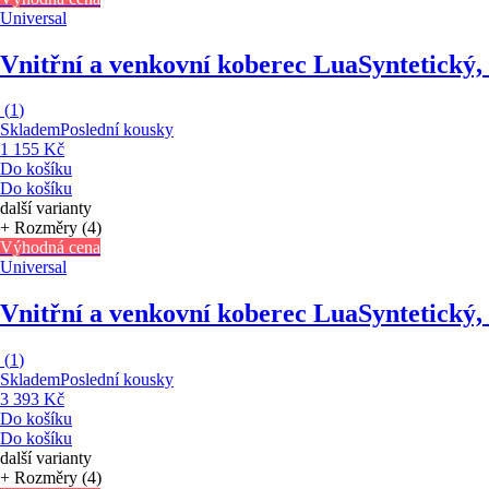
Universal
Vnitřní a venkovní koberec Lua
Syntetický,
(
1
)
Skladem
Poslední kousky
1 155 Kč
Do košíku
Do košíku
další varianty
+ Rozměry (4)
Výhodná cena
Universal
Vnitřní a venkovní koberec Lua
Syntetický,
(
1
)
Skladem
Poslední kousky
3 393 Kč
Do košíku
Do košíku
další varianty
+ Rozměry (4)