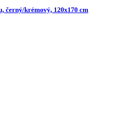
su, černý/krémový, 120x170 cm