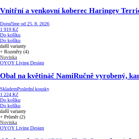
Vnitřní a venkovní koberec Haringey Terri
Doručíme od 25. 8. 2026
1 919 Kč
Do košíku
Do košíku
další varianty
+ Rozměry (4)
Novinka
OYOY Living Design
Obal na květináč Nami
Ručně vyrobený, kam
Skladem
Poslední kousky
1 224 Kč
Do košíku
Do košíku
další varianty
+ Průměr (2)
Novinka
OYOY Living Design