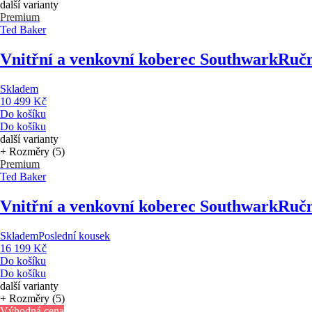
další varianty
Premium
Ted Baker
Vnitřní a venkovní koberec Southwark
Ručn
Skladem
10 499 Kč
Do košíku
Do košíku
další varianty
+ Rozměry (5)
Premium
Ted Baker
Vnitřní a venkovní koberec Southwark
Ručn
Skladem
Poslední kousek
16 199 Kč
Do košíku
Do košíku
další varianty
+ Rozměry (5)
Výhodná cena