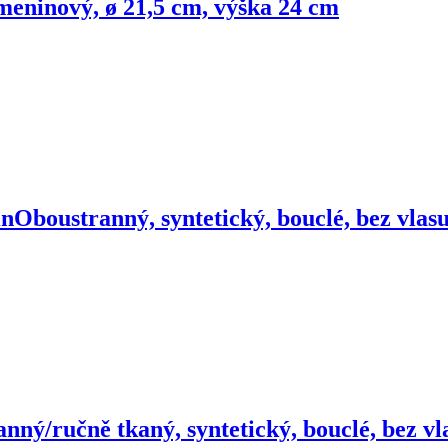
eninový, ø 21,5 cm, výška 24 cm
in
Oboustranný, syntetický, bouclé, bez vla
nný/ručně tkaný, syntetický, bouclé, bez vl