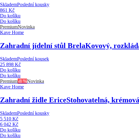
Skladem
Poslední kousky
861 Kč
Do košíku
Do košíku
Premium
Novinka
Kave Home
Zahradní jídelní stůl Brela
Kovový, rozklád
Skladem
Poslední kousek
25 898 Kč
Do košíku
Do košíku
Premium
-8 %
Novinka
Kave Home
Zahradní židle Erice
Stohovatelná, krémová,
Skladem
Poslední kousky
5 510 Kč
6 042 Kč
Do košíku
Do košíku