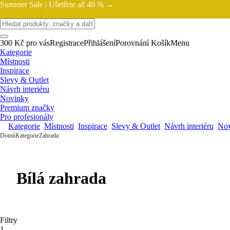
Summer Sale |
Ušetřete až 40 % →
300 Kč pro vás
Registrace
Přihlášení
Porovnání
Košík
Menu
Kategorie
Místnosti
Inspirace
Slevy & Outlet
Návrh interiéru
Novinky
Premium značky
Pro profesionály
Kategorie
Místnosti
Inspirace
Slevy & Outlet
Návrh interiéru
Nov
Domů
Kategorie
Zahrada
Bílá zahrada
Filtry
1