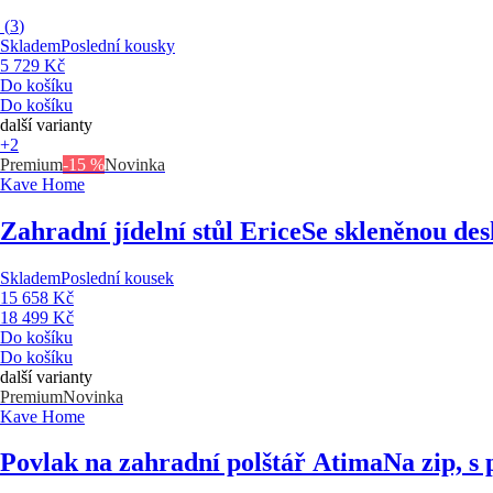
(
3
)
Skladem
Poslední kousky
5 729 Kč
Do košíku
Do košíku
další varianty
+2
Premium
-15 %
Novinka
Kave Home
Zahradní jídelní stůl Erice
Se skleněnou des
Skladem
Poslední kousek
15 658 Kč
18 499 Kč
Do košíku
Do košíku
další varianty
Premium
Novinka
Kave Home
Povlak na zahradní polštář Atima
Na zip, s