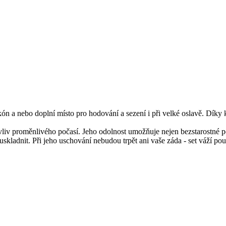
kón a nebo doplní místo pro hodování a sezení i při velké oslavě. Díky 
iv proměnlivého počasí. Jeho odolnost umožňuje nejen bezstarostné použí
 a uskladnit. Při jeho uschování nebudou trpět ani vaše záda - set váží po