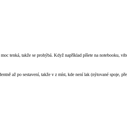
e moc tenká, takže se prohýbá. Když například píšete na notebooku, vib
entně až po sestavení, takže v z míst, kde není lak (nýtované spoje, pře