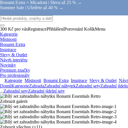
Bonami Extra × Micadoni |
Sleva až 25 % →
Summer Sale |
Ušetřete až 40 % →
300 Kč pro vás
Registrace
Přihlášení
Porovnání
Košík
Menu
Kategorie
Místnosti
Bonami Extra
Inspirace
Slevy & Outlet
Návrh interiéru
Novinky
Premium značky
Pro profesionály
Kategorie
Místnosti
Bonami Extra
Inspirace
Slevy & Outlet
Návrh
Domů
Kategorie
Zahrada
Zahradní nábytek
Zahradní sety
Zahradní jídeln
...
Zahradní sety
Zahradní jídelní sety
Zobrazit galerii
Zobrazit všechny
(+11)