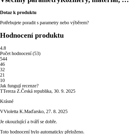
Dotaz k produktu
Potřebujete poradit s parametry nebo výběrem?
Hodnocení produktu
4.8
Počet hodnocení
(
53
)
5
44
4
6
3
2
2
1
1
0
Jak fungují recenze?
T
Tereza Z.
Česká republika
,
30. 9. 2025
Krásné
V
Violetta K.
Maďarsko
,
27. 8. 2025
Je okouzlující a tváří se dobře.
Toto hodnocení bylo automaticky přeloženo.