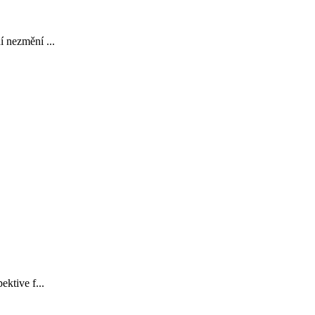
í nezmění ...
ektive f...