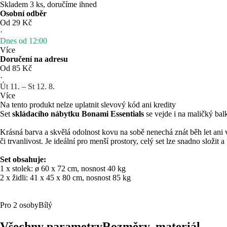
Skladem 3 ks, doručíme ihned
Osobní odběr
Od 29 Kč
·
Dnes od 12:00
Více
Doručení na adresu
Od 85 Kč
·
Út 11. – St 12. 8.
Více
Na tento produkt nelze uplatnit slevový kód ani kredity
Set
skládacího nábytku Bonami Essentials
se vejde i na maličký bal
Krásná barva a skvělá odolnost kovu na sobě nenechá znát běh let ani vl
či trvanlivost. Je ideální pro menší prostory, celý set lze snadno složit
Set obsahuje:
1 x stolek: ø 60 x 72 cm, nosnost 40 kg
2 x židli: 41 x 45 x 80 cm, nosnost 85 kg
Pro 2 osoby
Bílý
Všechny parametry
Rozměry, materiál, …