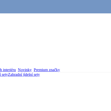
 interiéru
Novinky
Premium značky
í sety
Zahradní jídelní sety