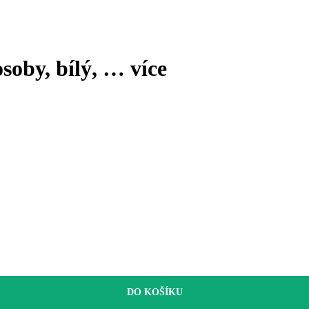
osoby, bílý
, …
více
DO KOŠÍKU