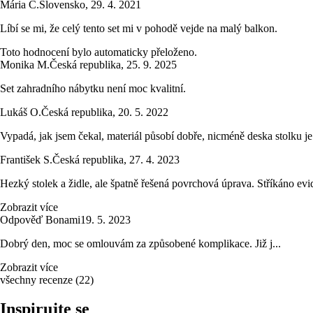
Mária C.
Slovensko
,
29. 4. 2021
Líbí se mi, že celý tento set mi v pohodě vejde na malý balkon.
Toto hodnocení bylo automaticky přeloženo.
Monika M.
Česká republika
,
25. 9. 2025
Set zahradního nábytku není moc kvalitní.
Lukáš O.
Česká republika
,
20. 5. 2022
Vypadá, jak jsem čekal, materiál působí dobře, nicméně deska stolku j
František S.
Česká republika
,
27. 4. 2023
Hezký stolek a židle, ale špatně řešená povrchová úprava. Stříkáno evid
Zobrazit více
Odpověď Bonami
19. 5. 2023
Dobrý den, moc se omlouvám za způsobené komplikace. Již j...
Zobrazit více
všechny recenze
(
22
)
Inspirujte se