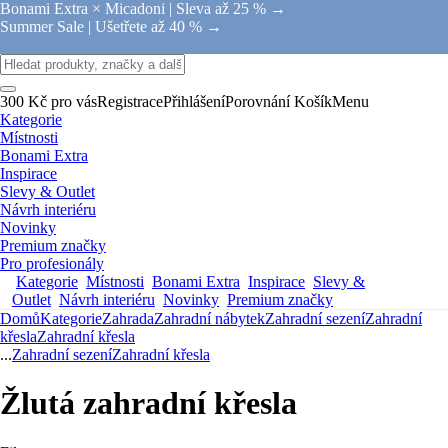
Bonami Extra × Micadoni |
Sleva až 25 % →
Summer Sale |
Ušetřete až 40 % →
300 Kč pro vás
Registrace
Přihlášení
Porovnání
Košík
Menu
Kategorie
Místnosti
Bonami Extra
Inspirace
Slevy & Outlet
Návrh interiéru
Novinky
Premium značky
Pro profesionály
Kategorie
Místnosti
Bonami Extra
Inspirace
Slevy &
Outlet
Návrh interiéru
Novinky
Premium značky
Domů
Kategorie
Zahrada
Zahradní nábytek
Zahradní sezení
Zahradní
křesla
Zahradní křesla
...
Zahradní sezení
Zahradní křesla
Žlutá zahradní křesla