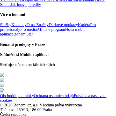
Studia
Jak fungují kredity
Více o bonami
Služby
Kontakty
O nás
Značky
Dárkové poukazy
Kariéra
Pro
profesionály
Pro média
Affiliate program
Nová mobilní
aplikace
BonamiStar
Bonami prodejny v Praze
Stáhněte si Mobilní aplikaci
Sledujte nás na sociálních sítích
Obchodní podmínky
Ochrana osobních údajů
Pravidla a nastavení
cookies
© 2026 Bonami.cz, a.s. Všechna práva vyhrazena.
Thámova 289/13, 186 00 Praha
Česká republika