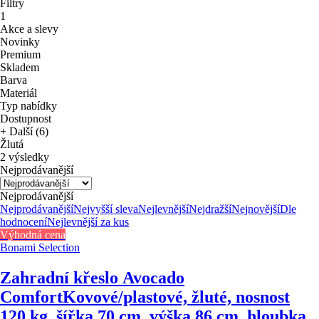
Filtry
1
Akce a slevy
Novinky
Premium
Skladem
Barva
Materiál
Typ nabídky
Dostupnost
+ Další (6)
Žlutá
2 výsledky
Nejprodávanější
Nejprodávanější
Nejprodávanější
Nejvyšší sleva
Nejlevnější
Nejdražší
Nejnovější
Dle
hodnocení
Nejlevnější za kus
Výhodná cena
Bonami Selection
Zahradní křeslo Avocado
Comfort
Kovové/plastové, žluté, nosnost
120 kg, šířka 70 cm, výška 86 cm, hloubka