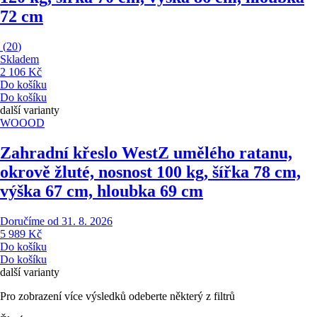
72 cm
(
20
)
Skladem
2 106 Kč
Do košíku
Do košíku
další varianty
WOOOD
Zahradní křeslo West
Z umělého ratanu,
okrově žluté, nosnost 100 kg, šířka 78 cm,
výška 67 cm, hloubka 69 cm
Doručíme od 31. 8. 2026
5 989 Kč
Do košíku
Do košíku
další varianty
Pro zobrazení více výsledků odeberte některý z filtrů