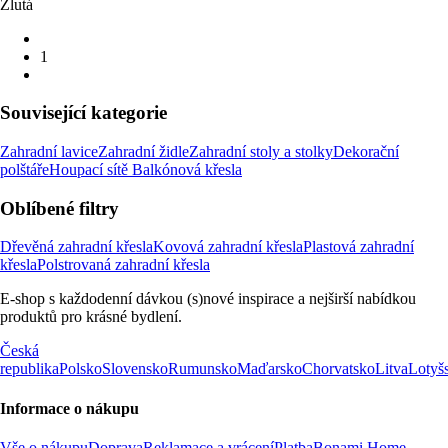
Žlutá
1
Související kategorie
Zahradní lavice
Zahradní židle
Zahradní stoly a stolky
Dekorační
polštáře
Houpací sítě
Balkónová křesla
Oblíbené filtry
Dřevěná zahradní křesla
Kovová zahradní křesla
Plastová zahradní
křesla
Polstrovaná zahradní křesla
E-shop s každodenní dávkou (s)nové inspirace a nejširší nabídkou
produktů pro krásné bydlení.
Česká
republika
Polsko
Slovensko
Rumunsko
Maďarsko
Chorvatsko
Litva
Lotyš
Informace o nákupu
Vše o nákupu
Doprava
Reklamace a vrácení
Platba
Bonami Home