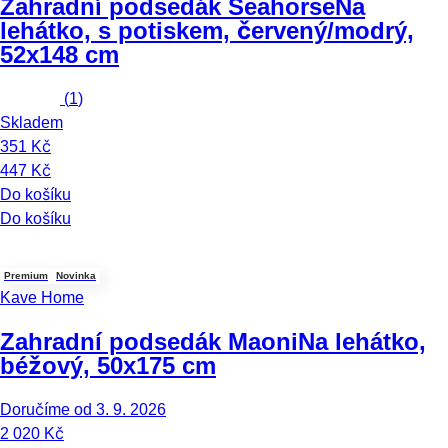
Zahradní podsedák Seahorse
Na
lehátko, s potiskem, červený/modrý,
52x148 cm
(
1
)
Skladem
351 Kč
447 Kč
Do košíku
Do košíku
Premium
Novinka
Kave Home
Zahradní podsedák Maoni
Na lehátko,
béžový, 50x175 cm
Doručíme od 3. 9. 2026
2 020 Kč