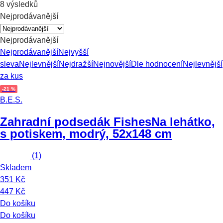
8 výsledků
Nejprodávanější
Nejprodávanější
Nejprodávanější
Nejvyšší
sleva
Nejlevnější
Nejdražší
Nejnovější
Dle hodnocení
Nejlevnější
za kus
-21 %
B.E.S.
Zahradní podsedák Fishes
Na lehátko,
s potiskem, modrý, 52x148 cm
(
1
)
Skladem
351 Kč
447 Kč
Do košíku
Do košíku