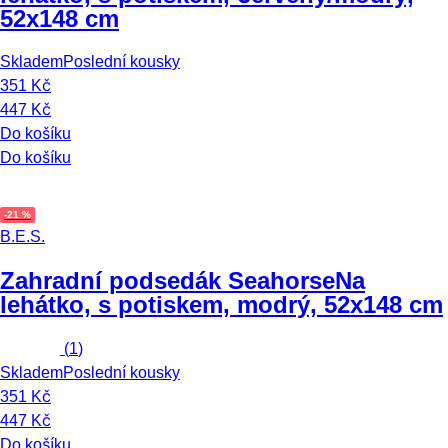
52x148 cm
Skladem
Poslední kousky
351 Kč
447 Kč
Do košíku
Do košíku
-21 %
B.E.S.
Zahradní podsedák Seahorse
Na
lehátko, s potiskem, modrý, 52x148 cm
(
1
)
Skladem
Poslední kousky
351 Kč
447 Kč
Do košíku