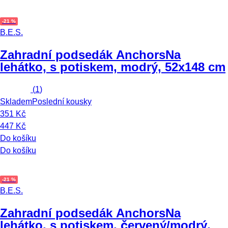
-21 %
B.E.S.
Zahradní podsedák Anchors
Na
lehátko, s potiskem, modrý, 52x148 cm
(
1
)
Skladem
Poslední kousky
351 Kč
447 Kč
Do košíku
Do košíku
-21 %
B.E.S.
Zahradní podsedák Anchors
Na
lehátko, s potiskem, červený/modrý,