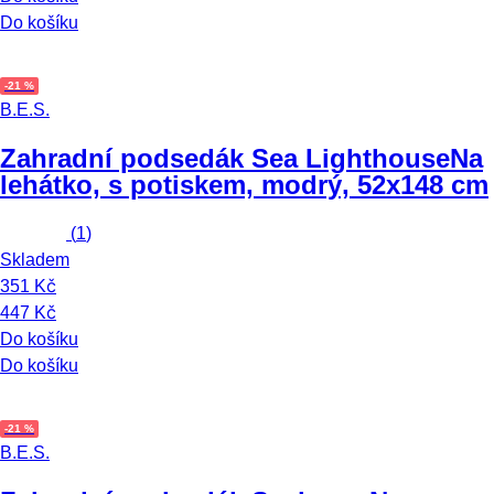
Do košíku
-21 %
B.E.S.
Zahradní podsedák Sea Lighthouse
Na
lehátko, s potiskem, modrý, 52x148 cm
(
1
)
Skladem
351 Kč
447 Kč
Do košíku
Do košíku
-21 %
B.E.S.