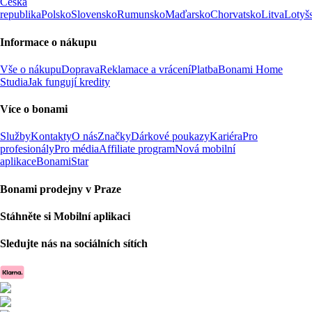
Česká
republika
Polsko
Slovensko
Rumunsko
Maďarsko
Chorvatsko
Litva
Lotyš
Informace o nákupu
Vše o nákupu
Doprava
Reklamace a vrácení
Platba
Bonami Home
Studia
Jak fungují kredity
Více o bonami
Služby
Kontakty
O nás
Značky
Dárkové poukazy
Kariéra
Pro
profesionály
Pro média
Affiliate program
Nová mobilní
aplikace
BonamiStar
Bonami prodejny v Praze
Stáhněte si Mobilní aplikaci
Sledujte nás na sociálních sítích