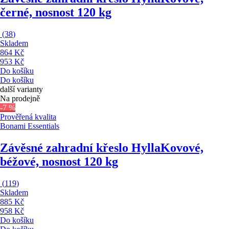
černé, nosnost 120 kg
(
38
)
Skladem
864 Kč
953 Kč
Do košíku
Do košíku
další varianty
Na prodejně
-7 %
Prověřená kvalita
Bonami Essentials
Závěsné zahradní křeslo Hylla
Kovové,
béžové, nosnost 120 kg
(
119
)
Skladem
885 Kč
958 Kč
Do košíku