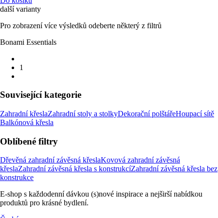
Do košíku
další varianty
Pro zobrazení více výsledků odeberte některý z filtrů
Bonami Essentials
1
Související kategorie
Zahradní křesla
Zahradní stoly a stolky
Dekorační polštáře
Houpací sítě
Balkónová křesla
Oblíbené filtry
Dřevěná zahradní závěsná křesla
Kovová zahradní závěsná
křesla
Zahradní závěsná křesla s konstrukcí
Zahradní závěsná křesla bez
konstrukce
E-shop s každodenní dávkou (s)nové inspirace a nejširší nabídkou
produktů pro krásné bydlení.