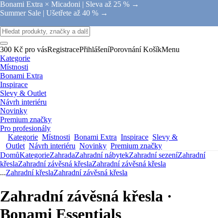
Bonami Extra × Micadoni |
Sleva až 25 % →
Summer Sale |
Ušetřete až 40 % →
300 Kč pro vás
Registrace
Přihlášení
Porovnání
Košík
Menu
Kategorie
Místnosti
Bonami Extra
Inspirace
Slevy & Outlet
Návrh interiéru
Novinky
Premium značky
Pro profesionály
Kategorie
Místnosti
Bonami Extra
Inspirace
Slevy &
Outlet
Návrh interiéru
Novinky
Premium značky
Domů
Kategorie
Zahrada
Zahradní nábytek
Zahradní sezení
Zahradní
křesla
Zahradní závěsná křesla
Zahradní závěsná křesla
...
Zahradní křesla
Zahradní závěsná křesla
Zahradní závěsná křesla ·
Bonami Essentials