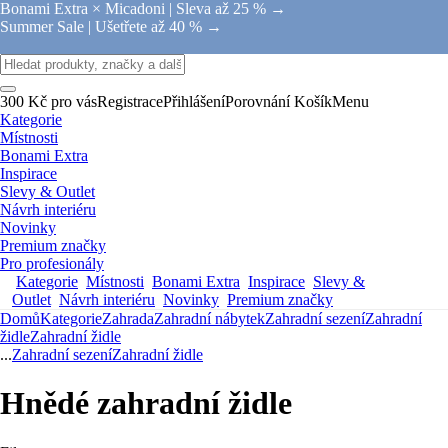
Bonami Extra × Micadoni |
Sleva až 25 % →
Summer Sale |
Ušetřete až 40 % →
300 Kč pro vás
Registrace
Přihlášení
Porovnání
Košík
Menu
Kategorie
Místnosti
Bonami Extra
Inspirace
Slevy & Outlet
Návrh interiéru
Novinky
Premium značky
Pro profesionály
Kategorie
Místnosti
Bonami Extra
Inspirace
Slevy &
Outlet
Návrh interiéru
Novinky
Premium značky
Domů
Kategorie
Zahrada
Zahradní nábytek
Zahradní sezení
Zahradní
židle
Zahradní židle
...
Zahradní sezení
Zahradní židle
Hnědé zahradní židle