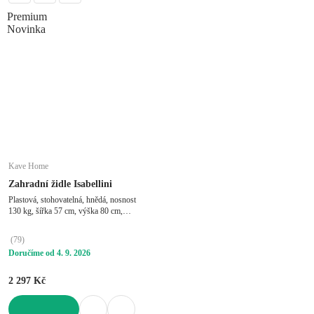
Premium
Novinka
Kave Home
Zahradní židle Isabellini
Plastová, stohovatelná, hnědá, nosnost
130 kg, šířka 57 cm, výška 80 cm,
hloubka 51 cm
(
79
)
Doručíme od 4. 9. 2026
2 297 Kč