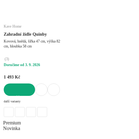
Kave Home
Zahradní židle Quinby
Kovová, hnědá, šířka 47 cm, výška 82
cm, hloubka 58 cm
(
3
)
Doručíme od 3. 9. 2026
1 493 Kč
DO KOŠÍKU
další varianty
Premium
Novinka