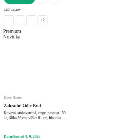
DO KOŠÍKU
další varianty
+2
Premium
Novinka
Kave Home
Zahradní židle Brai
Kovová, stohovatelná, taupe, nosnost 150
kg, šířka 56 cm, výška 81 cm, hloubka 60
cm
Doručíme od 4. 9. 2026