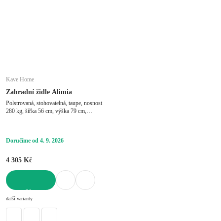
Kave Home
Zahradní židle Alimia
Polstrovaná, stohovatelná, taupe, nosnost
280 kg, šířka 56 cm, výška 79 cm,
hloubka 61 cm
Doručíme od 4. 9. 2026
4 305 Kč
DO KOŠÍKU
další varianty