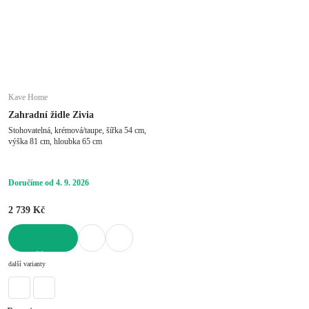
Kave Home
Zahradní židle Zivia
Stohovatelná, krémová/taupe, šířka 54 cm,
výška 81 cm, hloubka 65 cm
Doručíme od 4. 9. 2026
2 739 Kč
DO KOŠÍKU
další varianty