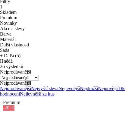
Filtry
1
Skladem
Premium
Novinky
Akce a slevy
Barva
Materiál
Další vlastnosti
Sada
+ Další (5)
Hnědá
26 výsledků
Nejprodávanější
Nejprodávanější
Nejprodávanější
Nejvyšší sleva
Nejlevnější
Nejdražší
Nejnovější
Dle
hodnocení
Nejlevnější za kus
Premium
-20 %