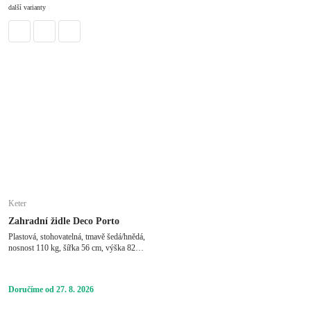
další varianty
Keter
Zahradní židle Deco Porto
Plastová, stohovatelná, tmavě šedá/hnědá,
nosnost 110 kg, šířka 56 cm, výška 82
cm, hloubka 53 cm
Doručíme od 27. 8. 2026