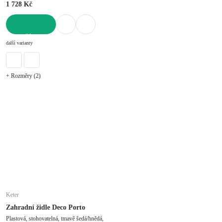
1 728 Kč
DO KOŠÍKU
další varianty
+ Rozměry (2)
Keter
Zahradní židle Deco Porto
Plastová, stohovatelná, tmavě šedá/hnědá,