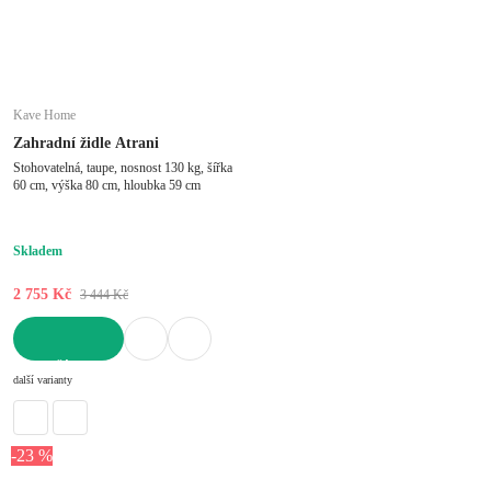
Kave Home
Zahradní židle Atrani
Stohovatelná, taupe, nosnost 130 kg, šířka
60 cm, výška 80 cm, hloubka 59 cm
Skladem
2 755 Kč
3 444 Kč
DO KOŠÍKU
další varianty
-23 %