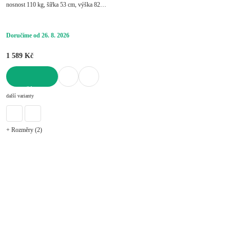
nosnost 110 kg, šířka 53 cm, výška 82
cm, hloubka 46 cm
Doručíme od 26. 8. 2026
1 589 Kč
DO KOŠÍKU
další varianty
+ Rozměry (2)