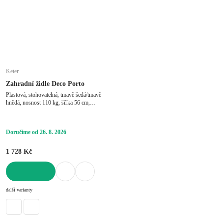
Keter
Zahradní židle Deco Porto
Plastová, stohovatelná, tmavě šedá/tmavě
hnědá, nosnost 110 kg, šířka 56 cm,
výška 82 cm, hloubka 53 cm
Doručíme od 26. 8. 2026
1 728 Kč
DO KOŠÍKU
další varianty