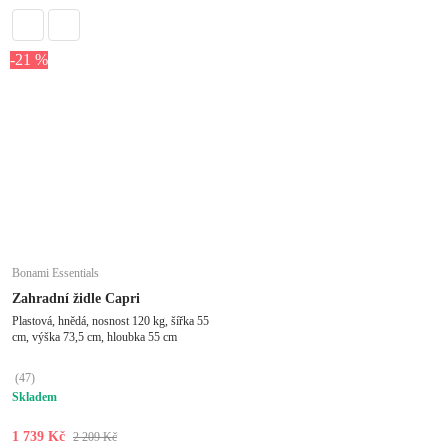
-21 %
Bonami Essentials
Zahradní židle Capri
Plastová, hnědá, nosnost 120 kg, šířka 55
cm, výška 73,5 cm, hloubka 55 cm
(
47
)
Skladem
1 739 Kč
2 209 Kč