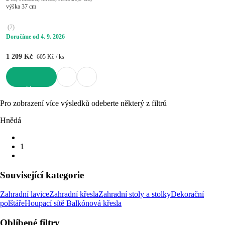
výška 37 cm
(
7
)
Doručíme od 4. 9. 2026
1 209 Kč
605 Kč / ks
DO KOŠÍKU
Pro zobrazení více výsledků odeberte některý z filtrů
Hnědá
1
Související kategorie
Zahradní lavice
Zahradní křesla
Zahradní stoly a stolky
Dekorační
polštáře
Houpací sítě
Balkónová křesla
Oblíbené filtry