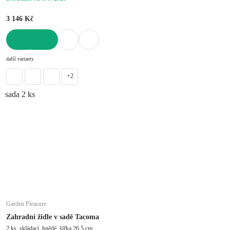
3 146 Kč
DO KOŠÍKU
další varianty
+2
sada 2 ks
Garden Pleasure
Zahradní židle v sadě Tacoma
2 ks, skládací, hnědé, šířka 26,5 cm,