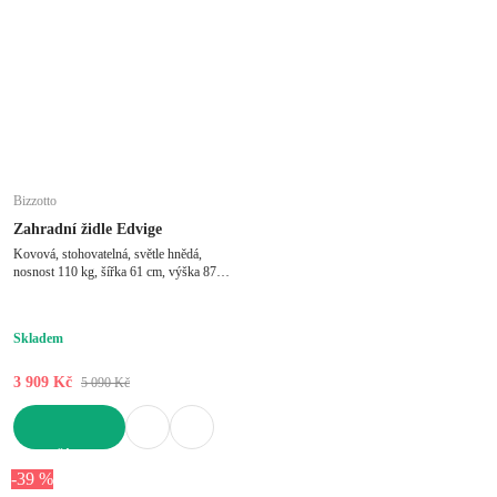
Bizzotto
Zahradní židle Edvige
Kovová, stohovatelná, světle hnědá,
nosnost 110 kg, šířka 61 cm, výška 87
cm, hloubka 68 cm
Skladem
3 909 Kč
5 090 Kč
DO KOŠÍKU
-39 %