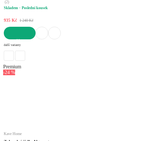
(
2
)
Skladem
Poslední kousek
935 Kč
1 240 Kč
DO KOŠÍKU
další varianty
Premium
-24 %
Kave Home