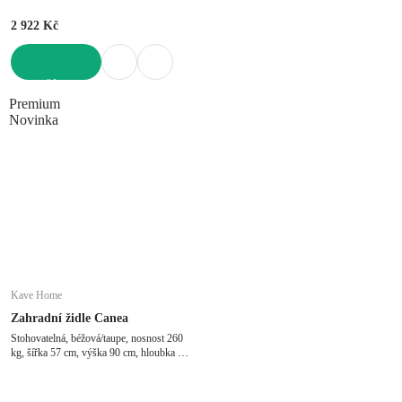
2 922 Kč
DO KOŠÍKU
Premium
Novinka
Kave Home
Zahradní židle Canea
Stohovatelná, béžová/taupe, nosnost 260
kg, šířka 57 cm, výška 90 cm, hloubka 65
cm