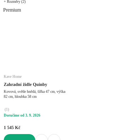
+ Rozměry (2)
Premium
Kave Home
Zahradní židle Quinby
Kovová, světle hnědá, šířka 47 cm, výška
82 cm, hloubka 58 cm
(
1
)
Doručíme od 3. 9. 2026
1 545 Kč