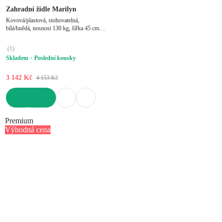
Zahradní židle Marilyn
Kovová/plastová, stohovatelná,
bílá/hnědá, nosnost 130 kg, šířka 45 cm,
výška 88 cm, hloubka 59 cm
(
1
)
Skladem
Poslední kousky
3 142 Kč
4 153 Kč
DO KOŠÍKU
Premium
Výhodná cena