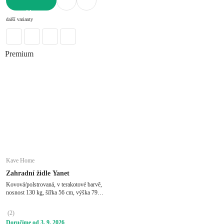
DO KOŠÍKU
další varianty
Premium
Kave Home
Zahradní židle Yanet
Kovová/polstrovaná, v terakotové barvě,
nosnost 130 kg, šířka 56 cm, výška 79
cm, hloubka 50 cm
(
2
)
Doručíme od 3. 9. 2026