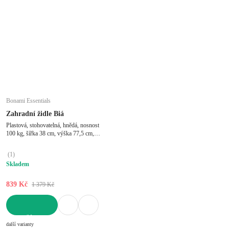
Bonami Essentials
Zahradní židle Biá
Plastová, stohovatelná, hnědá, nosnost
100 kg, šířka 38 cm, výška 77,5 cm,
hloubka 51 cm
(
1
)
Skladem
839 Kč
1 379 Kč
DO KOŠÍKU
další varianty