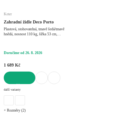
Keter
Zahradní židle Deco Porto
Plastová, stohovatelná, tmavě šedá/tmavě
hnědá, nosnost 110 kg, šířka 53 cm,
výška 82 cm, hloubka 46 cm
Doručíme od 26. 8. 2026
1 689 Kč
DO KOŠÍKU
další varianty
+ Rozměry (2)