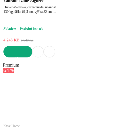
Zahradní židle Algueret
Dřevěná/kovová, černá/hnědá, nosnost
130 kg, šířka 61,5 cm, výška 82 cm,
hloubka 57 cm
Skladem
Poslední kousek
4 248 Kč
5 649 Kč
DO KOŠÍKU
Premium
-24 %
Kave Home