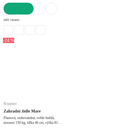
DO KOŠÍKU
další varianty
-24 %
Rojaplast
Zahradní židle Mare
Plastová, stohovatelná, světle hnědá,
nosnost 150 kg, šířka 46 cm, výška 81
cm, hloubka 47 cm