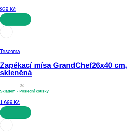
929 Kč
DO KOŠÍKU
Tescoma
Zapékací mísa GrandChef
26x40 cm,
skleněná
(
6
)
Skladem
Poslední kousky
1 699 Kč
DO KOŠÍKU