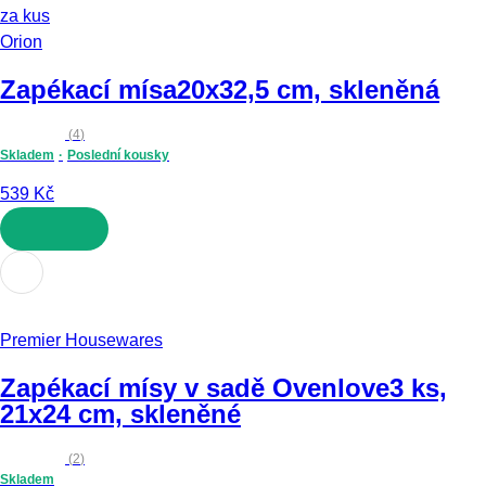
za kus
Orion
Zapékací mísa
20x32,5 cm, skleněná
(
4
)
Skladem
Poslední kousky
539 Kč
DO KOŠÍKU
Premier Housewares
Zapékací mísy v sadě Ovenlove
3 ks,
21x24 cm, skleněné
(
2
)
Skladem