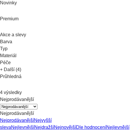
Novinky
Premium
Akce a slevy
Barva
Typ
Materiál
Péče
+ Další (4)
Průhledná
4 výsledky
Nejprodávanější
Nejprodávanější
Nejprodávanější
Nejvyšší
sleva
Nejlevnější
Nejdražší
Nejnovější
Dle hodnocení
Nejlevnější