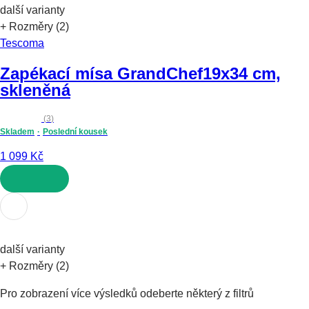
další varianty
+ Rozměry (2)
Tescoma
Zapékací mísa GrandChef
19x34 cm,
skleněná
(
3
)
Skladem
Poslední kousek
1 099 Kč
DO KOŠÍKU
další varianty
+ Rozměry (2)
Pro zobrazení více výsledků odeberte některý z filtrů