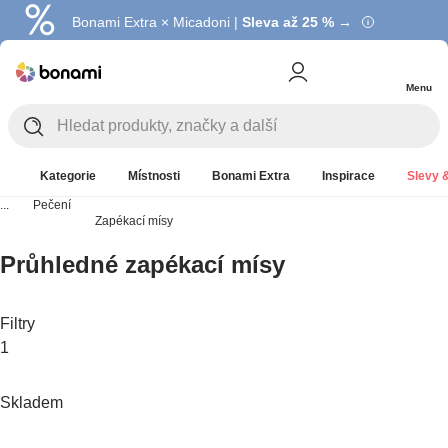
Bonami Extra × Micadoni |
Summer Sale |
Ušetřete až 40 % →
Sleva až 25 % →
Menu
Kategorie
Místnosti
Bonami Extra
Inspirace
Slevy &
...
Pečení
Zapékací mísy
Průhledné zapékací mísy
Filtry
1
Skladem