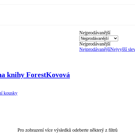
Nejprodávanější
Nejprodávanější
Nejprodávanější
Nejvyšší sle
a knihy Forest
Kovová
ní kousky
Pro zobrazení více výsledků odeberte některý z filtrů