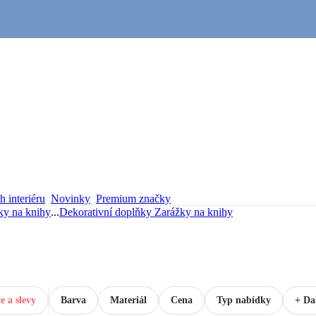
 interiéru
Novinky
Premium značky
ky na knihy
...
Dekorativní doplňky
Zarážky na knihy
e a slevy
Barva
Materiál
Cena
Typ nabídky
+ Dal