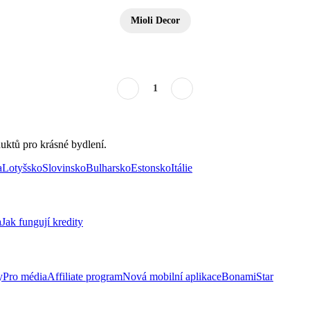
Mioli Decor
1
uktů pro krásné bydlení.
a
Lotyšsko
Slovinsko
Bulharsko
Estonsko
Itálie
a
Jak fungují kredity
y
Pro média
Affiliate program
Nová mobilní aplikace
BonamiStar