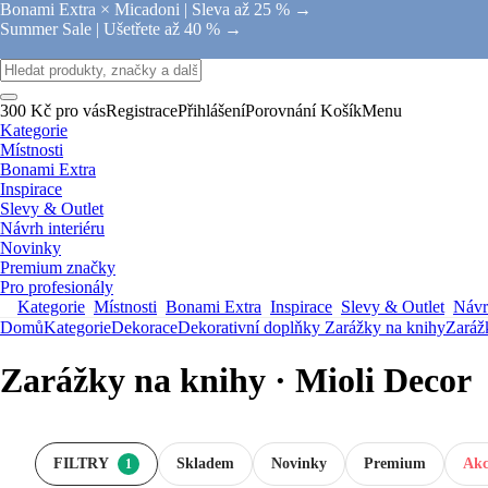
Bonami Extra × Micadoni |
Sleva až 25 % →
Summer Sale |
Ušetřete až 40 % →
300 Kč pro vás
Registrace
Přihlášení
Porovnání
Košík
Menu
Kategorie
Místnosti
Bonami Extra
Inspirace
Slevy & Outlet
Návrh interiéru
Novinky
Premium značky
Pro profesionály
Kategorie
Místnosti
Bonami Extra
Inspirace
Slevy & Outlet
Návrh
Domů
Kategorie
Dekorace
Dekorativní doplňky
Zarážky na knihy
Zaráž
Zarážky na knihy · Mioli Decor
FILTRY
Skladem
Novinky
Premium
Akc
1