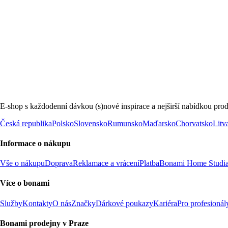
E-shop s každodenní dávkou (s)nové inspirace a nejširší nabídkou prod
Česká republika
Polsko
Slovensko
Rumunsko
Maďarsko
Chorvatsko
Litv
Informace o nákupu
Vše o nákupu
Doprava
Reklamace a vrácení
Platba
Bonami Home Studi
Více o bonami
Služby
Kontakty
O nás
Značky
Dárkové poukazy
Kariéra
Pro profesionál
Bonami prodejny v Praze