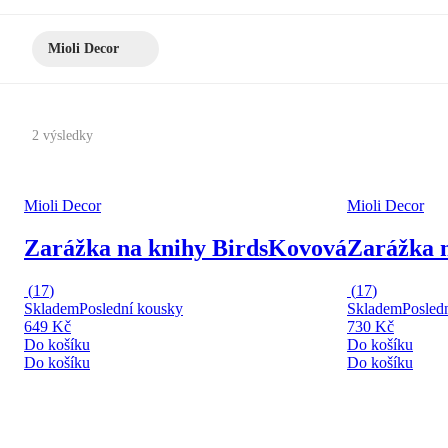
Mioli Decor
2 výsledky
Mioli Decor
Mioli Decor
Zarážka na knihy Birds
Kovová
Zarážka n
(
17
)
(
17
)
Skladem
Poslední kousky
Skladem
Posled
649 Kč
730 Kč
Do košíku
Do košíku
Do košíku
Do košíku