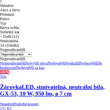
1
Skladem
Akce a slevy
Premium
Patice
Typ
Barva světla
Světelný tok
+ Další (12)
Stmívatelná
34 výsledků
Nejprodávanější
Nejprodávanější
Nejprodávanější
Nejvyšší sleva
Nejlevnější
Nejdražší
Nejnovější
Dle
hodnocení
Nejlevnější za kus
-20 %
Trio
Žárovka
LED, stmívatelná, neutrální bílá,
GX-53, 10 W, 950 lm, ø 7 cm
Skladem
Poslední kousky
151 Kč