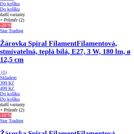
Do košíku
Do košíku
další varianty
+ Průměr (2)
-20 %
Star Trading
Žárovka Spiral Filament
Filamentová,
stmívatelná, teplá bílá, E27, 3 W, 180 lm, ø
12,5 cm
(
1
)
Skladem
399 Kč
499 Kč
Do košíku
Do košíku
další varianty
+ Průměr (2)
-10 %
Star Trading
Žárovka Spiral Filament
Filamentová,