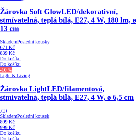
Žárovka Soft Glow
LED/dekorativní,
stmívatelná, teplá bílá, E27, 4 W, 180 lm, ø
13 cm
Skladem
Poslední kousky
671 Kč
839 Kč
Do košíku
Do košíku
-10 %
Light & Living
Žárovka Light
LED/filamentová,
stmívatelná, teplá bílá, E27, 4 W, ø 6,5 cm
(
1
)
Skladem
Poslední kousek
899 Kč
999 Kč
Do košíku
Do košíku