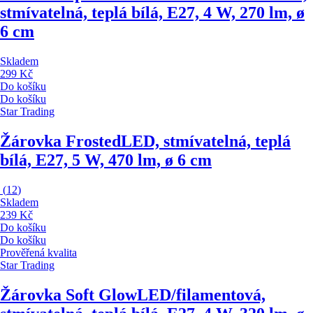
stmívatelná, teplá bílá, E27, 4 W, 270 lm, ø
6 cm
Skladem
299 Kč
Do košíku
Do košíku
Star Trading
Žárovka Frosted
LED, stmívatelná, teplá
bílá, E27, 5 W, 470 lm, ø 6 cm
(
12
)
Skladem
239 Kč
Do košíku
Do košíku
Prověřená kvalita
Star Trading
Žárovka Soft Glow
LED/filamentová,