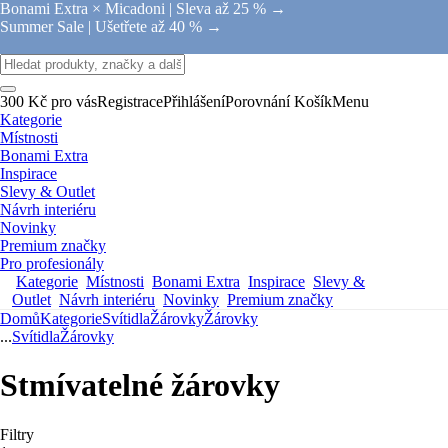
Bonami Extra × Micadoni |
Sleva až 25 % →
Summer Sale |
Ušetřete až 40 % →
300 Kč pro vás
Registrace
Přihlášení
Porovnání
Košík
Menu
Kategorie
Místnosti
Bonami Extra
Inspirace
Slevy & Outlet
Návrh interiéru
Novinky
Premium značky
Pro profesionály
Kategorie
Místnosti
Bonami Extra
Inspirace
Slevy &
Outlet
Návrh interiéru
Novinky
Premium značky
Domů
Kategorie
Svítidla
Žárovky
Žárovky
...
Svítidla
Žárovky
Stmívatelné žárovky
Filtry