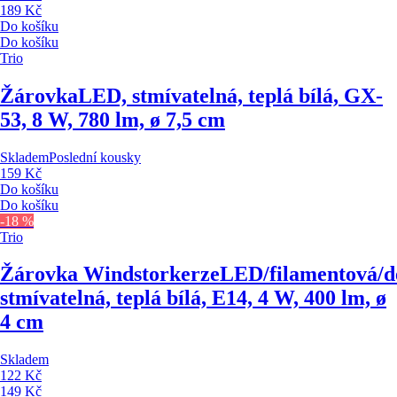
189 Kč
Do košíku
Do košíku
Trio
Žárovka
LED, stmívatelná, teplá bílá, GX-
53, 8 W, 780 lm, ø 7,5 cm
Skladem
Poslední kousky
159 Kč
Do košíku
Do košíku
-18 %
Trio
Žárovka Windstorkerze
LED/filamentová/de
stmívatelná, teplá bílá, E14, 4 W, 400 lm, ø
4 cm
Skladem
122 Kč
149 Kč