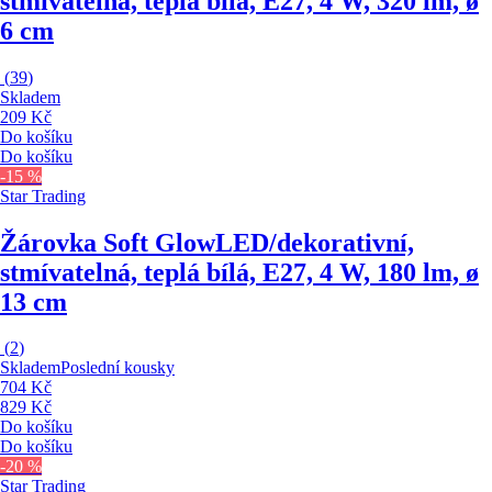
stmívatelná, teplá bílá, E27, 4 W, 320 lm, ø
6 cm
(
39
)
Skladem
209 Kč
Do košíku
Do košíku
-15 %
Star Trading
Žárovka Soft Glow
LED/dekorativní,
stmívatelná, teplá bílá, E27, 4 W, 180 lm, ø
13 cm
(
2
)
Skladem
Poslední kousky
704 Kč
829 Kč
Do košíku
Do košíku
-20 %
Star Trading