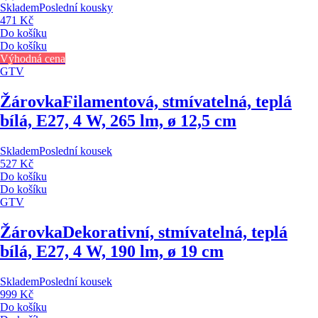
Skladem
Poslední kousky
471 Kč
Do košíku
Do košíku
Výhodná cena
GTV
Žárovka
Filamentová, stmívatelná, teplá
bílá, E27, 4 W, 265 lm, ø 12,5 cm
Skladem
Poslední kousek
527 Kč
Do košíku
Do košíku
GTV
Žárovka
Dekorativní, stmívatelná, teplá
bílá, E27, 4 W, 190 lm, ø 19 cm
Skladem
Poslední kousek
999 Kč
Do košíku