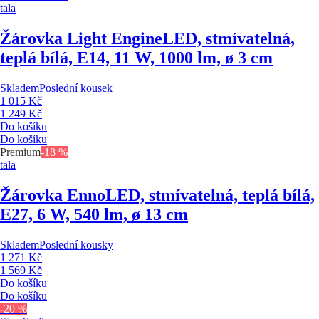
tala
Žárovka Light Engine
LED, stmívatelná,
teplá bílá, E14, 11 W, 1000 lm, ø 3 cm
Skladem
Poslední kousek
1 015 Kč
1 249 Kč
Do košíku
Do košíku
Premium
-18 %
tala
Žárovka Enno
LED, stmívatelná, teplá bílá,
E27, 6 W, 540 lm, ø 13 cm
Skladem
Poslední kousky
1 271 Kč
1 569 Kč
Do košíku
Do košíku
-20 %