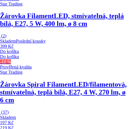
Star Trading
Žárovka Filament
LED, stmívatelná, teplá
bílá, E27, 5 W, 400 lm, ø 8 cm
(
2
)
Skladem
Poslední kousky
399 Kč
Do košíku
Do košíku
-10 %
Prověřená kvalita
Star Trading
Žárovka Spiral Filament
LED/filamentová,
stmívatelná, teplá bílá, E27, 4 W, 270 lm, ø
6 cm
(
37
)
Skladem
197 Kč
219 Kč