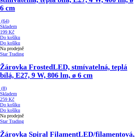
6 cm
(
64
)
Skladem
199 Kč
Do košíku
Do košíku
Na prodejně
Star Trading
Žárovka Frosted
LED, stmívatelná, teplá
bílá, E27, 9 W, 806 lm, ø 6 cm
(
8
)
Skladem
259 Kč
Do košíku
Do košíku
Na prodejně
Star Trading
Žárovka Spiral Filament
LED/filamentová,