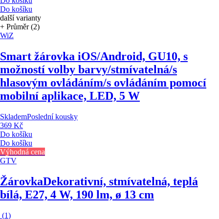
Do košíku
Do košíku
další varianty
+ Průměr (2)
WiZ
Smart žárovka
iOS/Android, GU10, s
možností volby barvy/stmívatelná/s
hlasovým ovládáním/s ovládáním pomocí
mobilní aplikace, LED, 5 W
Skladem
Poslední kousky
369 Kč
Do košíku
Do košíku
Výhodná cena
GTV
Žárovka
Dekorativní, stmívatelná, teplá
bílá, E27, 4 W, 190 lm, ø 13 cm
(
1
)