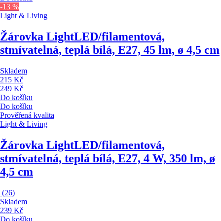
-13 %
Light & Living
Žárovka Light
LED/filamentová,
stmívatelná, teplá bílá, E27, 45 lm, ø 4,5 cm
Skladem
215 Kč
249 Kč
Do košíku
Do košíku
Prověřená kvalita
Light & Living
Žárovka Light
LED/filamentová,
stmívatelná, teplá bílá, E27, 4 W, 350 lm, ø
4,5 cm
(
26
)
Skladem
239 Kč
Do košíku