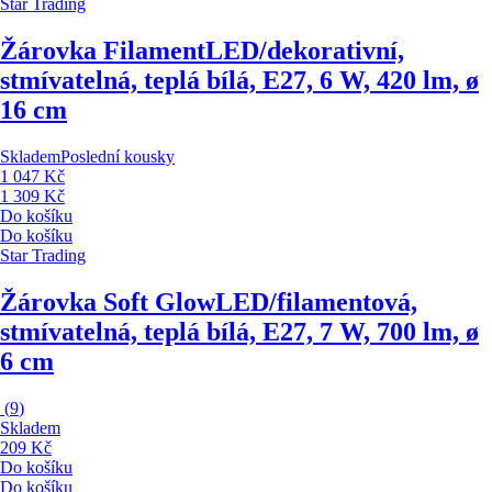
Star Trading
Žárovka Filament
LED/dekorativní,
stmívatelná, teplá bílá, E27, 6 W, 420 lm, ø
16 cm
Skladem
Poslední kousky
1 047 Kč
1 309 Kč
Do košíku
Do košíku
Star Trading
Žárovka Soft Glow
LED/filamentová,
stmívatelná, teplá bílá, E27, 7 W, 700 lm, ø
6 cm
(
9
)
Skladem
209 Kč
Do košíku
Do košíku