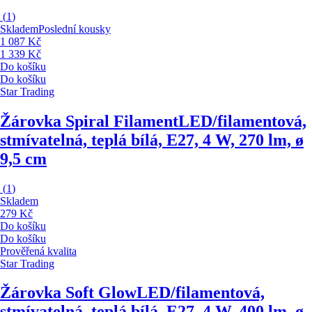
(
1
)
Skladem
Poslední kousky
1 087 Kč
1 339 Kč
Do košíku
Do košíku
Star Trading
Žárovka Spiral Filament
LED/filamentová,
stmívatelná, teplá bílá, E27, 4 W, 270 lm, ø
9,5 cm
(
1
)
Skladem
279 Kč
Do košíku
Do košíku
Prověřená kvalita
Star Trading
Žárovka Soft Glow
LED/filamentová,
stmívatelná, teplá bílá, E27, 4 W, 400 lm, ø