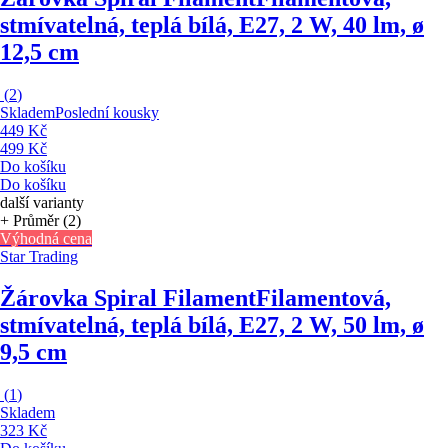
stmívatelná, teplá bílá, E27, 2 W, 40 lm, ø
12,5 cm
(
2
)
Skladem
Poslední kousky
449 Kč
499 Kč
Do košíku
Do košíku
další varianty
+ Průměr (2)
Výhodná cena
Star Trading
Žárovka Spiral Filament
Filamentová,
stmívatelná, teplá bílá, E27, 2 W, 50 lm, ø
9,5 cm
(
1
)
Skladem
323 Kč