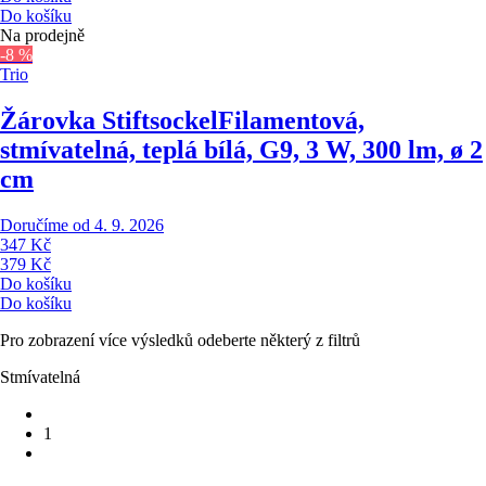
Do košíku
Na prodejně
-8 %
Trio
Žárovka Stiftsockel
Filamentová,
stmívatelná, teplá bílá, G9, 3 W, 300 lm, ø 2
cm
Doručíme od 4. 9. 2026
347 Kč
379 Kč
Do košíku
Do košíku
Pro zobrazení více výsledků odeberte některý z filtrů
Stmívatelná
1