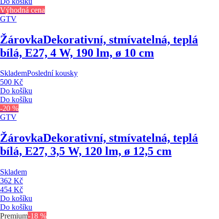
Do košíku
Výhodná cena
GTV
Žárovka
Dekorativní, stmívatelná, teplá
bílá, E27, 4 W, 190 lm, ø 10 cm
Skladem
Poslední kousky
500 Kč
Do košíku
Do košíku
-20 %
GTV
Žárovka
Dekorativní, stmívatelná, teplá
bílá, E27, 3,5 W, 120 lm, ø 12,5 cm
Skladem
362 Kč
454 Kč
Do košíku
Do košíku
Premium
-18 %