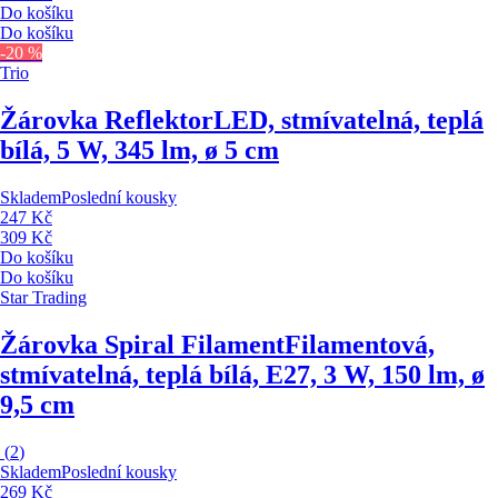
Do košíku
Do košíku
-20 %
Trio
Žárovka Reflektor
LED, stmívatelná, teplá
bílá, 5 W, 345 lm, ø 5 cm
Skladem
Poslední kousky
247 Kč
309 Kč
Do košíku
Do košíku
Star Trading
Žárovka Spiral Filament
Filamentová,
stmívatelná, teplá bílá, E27, 3 W, 150 lm, ø
9,5 cm
(
2
)
Skladem
Poslední kousky
269 Kč