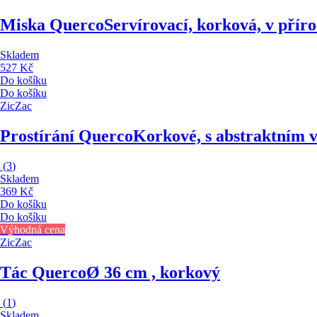
Miska Querco
Servírovací, korková, v příro
Skladem
527 Kč
Do košíku
Do košíku
ZicZac
Prostírání Querco
Korkové, s abstraktním 
(
3
)
Skladem
369 Kč
Do košíku
Do košíku
Výhodná cena
ZicZac
Tác Querco
Ø 36 cm , korkový
(
1
)
Skladem