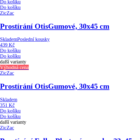
Do košíku
Do košíku
ZicZac
Prostírání Otis
Gumové, 30x45 cm
Skladem
Poslední kousky
439 Kč
Do košíku
Do košíku
další varianty
Výhodná cena
ZicZac
Prostírání Otis
Gumové, 30x45 cm
Skladem
351 Kč
Do košíku
Do košíku
další varianty
ZicZac