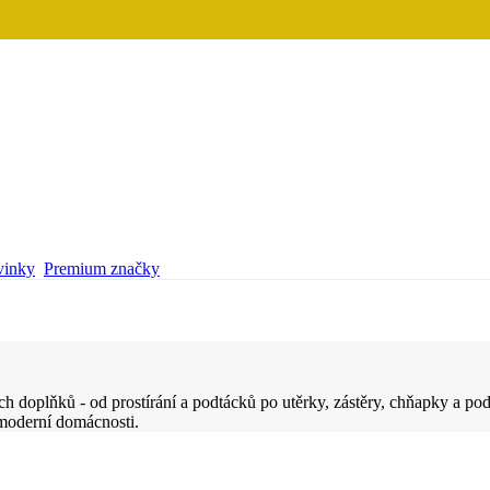
inky
Premium značky
ch doplňků - od prostírání a podtácků po utěrky, zástěry, chňapky a p
moderní domácnosti.