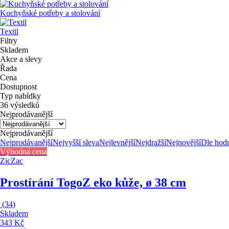
Kuchyňské potřeby a stolování
Textil
Filtry
Skladem
Akce a slevy
Řada
Cena
Dostupnost
Typ nabídky
36 výsledků
Nejprodávanější
Nejprodávanější
Nejprodávanější
Nejvyšší sleva
Nejlevnější
Nejdražší
Nejnovější
Dle hod
Výhodná cena
ZicZac
Prostírání Togo
Z eko kůže, ø 38 cm
(
34
)
Skladem
343 Kč