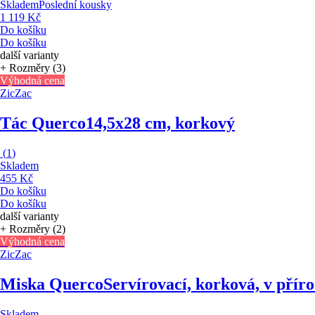
Skladem
Poslední kousky
1 119 Kč
Do košíku
Do košíku
další varianty
+ Rozměry (3)
Výhodná cena
ZicZac
Tác Querco
14,5x28 cm, korkový
(
1
)
Skladem
455 Kč
Do košíku
Do košíku
další varianty
+ Rozměry (2)
Výhodná cena
ZicZac
Miska Querco
Servírovací, korková, v příro
Skladem