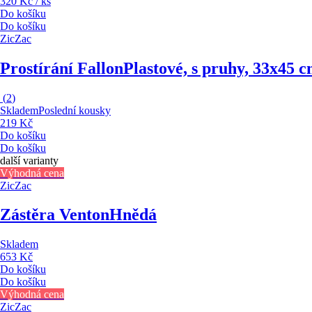
320 Kč / ks
Do košíku
Do košíku
ZicZac
Prostírání Fallon
Plastové, s pruhy, 33x45 
(
2
)
Skladem
Poslední kousky
219 Kč
Do košíku
Do košíku
další varianty
Výhodná cena
ZicZac
Zástěra Venton
Hnědá
Skladem
653 Kč
Do košíku
Do košíku
Výhodná cena
ZicZac