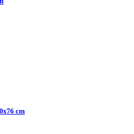
cm
 50x76 cm