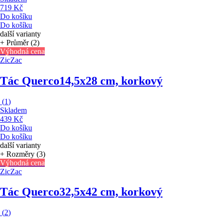
719 Kč
Do košíku
Do košíku
další varianty
+ Průměr (2)
Výhodná cena
ZicZac
Tác Querco
14,5x28 cm, korkový
(
1
)
Skladem
439 Kč
Do košíku
Do košíku
další varianty
+ Rozměry (3)
Výhodná cena
ZicZac
Tác Querco
32,5x42 cm, korkový
(
2
)