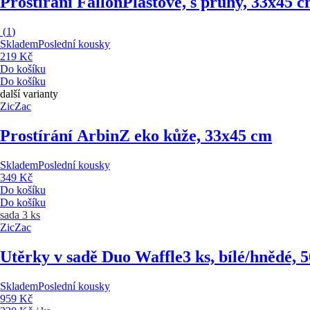
Prostírání Fallon
Plastové, s pruhy, 33x45 
(
1
)
Skladem
Poslední kousky
219 Kč
Do košíku
Do košíku
další varianty
ZicZac
Prostírání Arbin
Z eko kůže, 33x45 cm
Skladem
Poslední kousky
349 Kč
Do košíku
Do košíku
sada 3 ks
ZicZac
Utěrky v sadě Duo Waffle
3 ks, bílé/hnědé,
Skladem
Poslední kousky
959 Kč