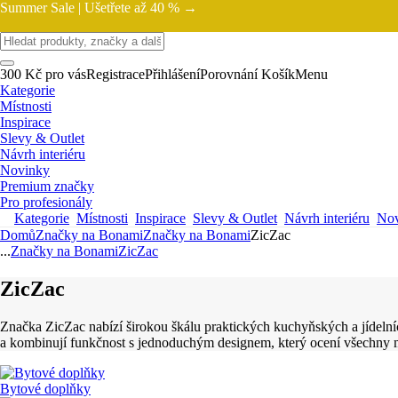
Summer Sale |
Ušetřete až 40 % →
300 Kč pro vás
Registrace
Přihlášení
Porovnání
Košík
Menu
Kategorie
Místnosti
Inspirace
Slevy & Outlet
Návrh interiéru
Novinky
Premium značky
Pro profesionály
Kategorie
Místnosti
Inspirace
Slevy & Outlet
Návrh interiéru
Nov
Domů
Značky na Bonami
Značky na Bonami
ZicZac
...
Značky na Bonami
ZicZac
ZicZac
Značka ZicZac nabízí širokou škálu praktických kuchyňských a jídelní
a kombinují funkčnost s jednoduchým designem, který ocení všechny 
Bytové doplňky