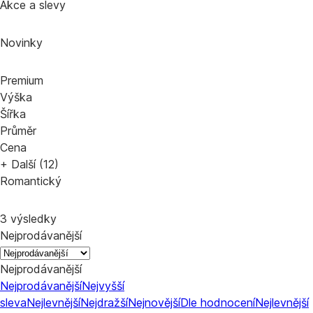
Akce a slevy
Novinky
Premium
Výška
Šířka
Průměr
Cena
+ Další (12)
Romantický
3 výsledky
Nejprodávanější
Nejprodávanější
Nejprodávanější
Nejvyšší
sleva
Nejlevnější
Nejdražší
Nejnovější
Dle hodnocení
Nejlevnější