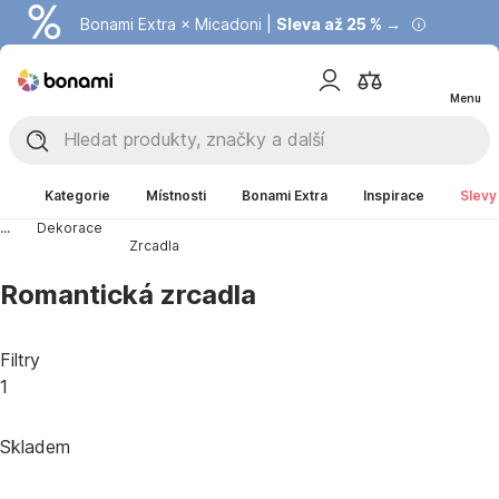
Bonami Extra × Micadoni |
Summer Sale |
Ušetřete až 40 % →
Sleva až 25 % →
Menu
Kategorie
Místnosti
Bonami Extra
Inspirace
Slevy
...
Dekorace
Zrcadla
Romantická zrcadla
Filtry
1
Skladem