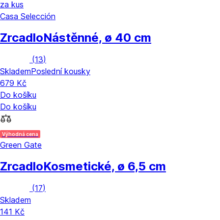
za kus
Casa Selección
Zrcadlo
Nástěnné, ø 40 cm
(
13
)
Skladem
Poslední kousky
679 Kč
Do košíku
Do košíku
Výhodná cena
Green Gate
Zrcadlo
Kosmetické, ø 6,5 cm
(
17
)
Skladem
141 Kč