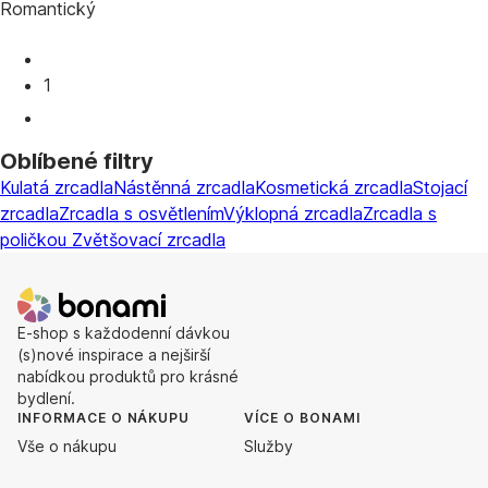
Romantický
1
Oblíbené filtry
Kulatá zrcadla
Nástěnná zrcadla
Kosmetická zrcadla
Stojací
zrcadla
Zrcadla s osvětlením
Výklopná zrcadla
Zrcadla s
poličkou
Zvětšovací zrcadla
E-shop s každodenní dávkou
(s)nové inspirace a nejširší
nabídkou produktů pro krásné
bydlení.
INFORMACE O NÁKUPU
VÍCE O BONAMI
Vše o nákupu
Služby