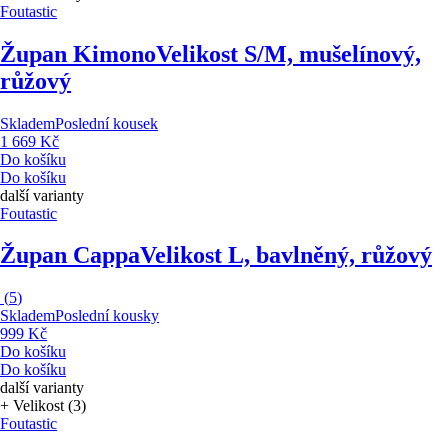
Foutastic
Župan Kimono
Velikost S/M, mušelínový,
růžový
Skladem
Poslední kousek
1 669 Kč
Do košíku
Do košíku
další varianty
Foutastic
Župan Cappa
Velikost L, bavlněný, růžový
(
5
)
Skladem
Poslední kousky
999 Kč
Do košíku
Do košíku
další varianty
+ Velikost (3)
Foutastic