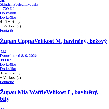
Skladem
Poslední kousky
1 709 Kč
Do košíku
Do košíku
další varianty
+ Velikost (2)
Foutastic
Župan Cappa
Velikost M, bavlněný, béžový
(
32
)
Doručíme od 8. 9. 2026
989 Kč
Do košíku
Do košíku
další varianty
+ Velikost (2)
Foutastic
Župan Mia Waffle
Velikost L, bavlněný,
bílý