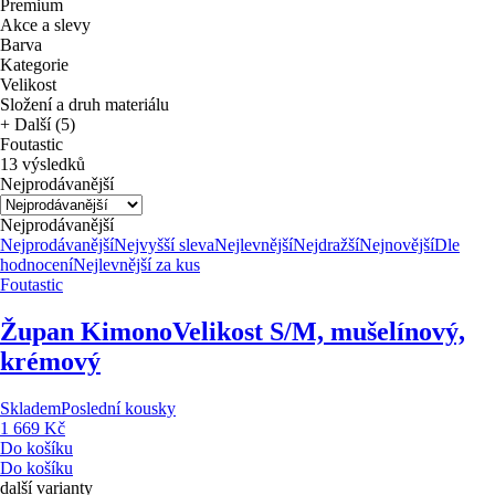
Premium
Akce a slevy
Barva
Kategorie
Velikost
Složení a druh materiálu
+ Další (5)
Foutastic
13 výsledků
Nejprodávanější
Nejprodávanější
Nejprodávanější
Nejvyšší sleva
Nejlevnější
Nejdražší
Nejnovější
Dle
hodnocení
Nejlevnější za kus
Foutastic
Župan Kimono
Velikost S/M, mušelínový,
krémový
Skladem
Poslední kousky
1 669 Kč
Do košíku
Do košíku
další varianty