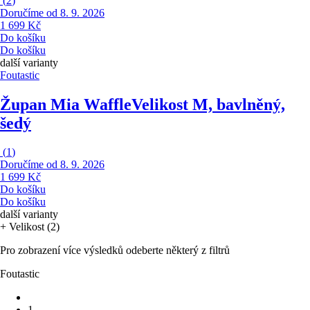
(
2
)
Doručíme od 8. 9. 2026
1 699 Kč
Do košíku
Do košíku
další varianty
Foutastic
Župan Mia Waffle
Velikost M, bavlněný,
šedý
(
1
)
Doručíme od 8. 9. 2026
1 699 Kč
Do košíku
Do košíku
další varianty
+ Velikost (2)
Pro zobrazení více výsledků odeberte některý z filtrů
Foutastic
1