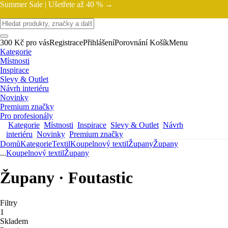
Summer Sale |
Ušetřete až 40 % →
300 Kč pro vás
Registrace
Přihlášení
Porovnání
Košík
Menu
Kategorie
Místnosti
Inspirace
Slevy & Outlet
Návrh interiéru
Novinky
Premium značky
Pro profesionály
Kategorie
Místnosti
Inspirace
Slevy & Outlet
Návrh
interiéru
Novinky
Premium značky
Domů
Kategorie
Textil
Koupelnový textil
Župany
Župany
...
Koupelnový textil
Župany
Župany · Foutastic
Filtry
1
Skladem