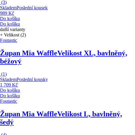
(
3
)
Skladem
Poslední kousek
989 Kč
Do košíku
Do košíku
další varianty
+ Velikost (2)
Foutastic
Župan Mia Waffle
Velikost XL, bavlněný,
béžový
(
1
)
Skladem
Poslední kousky
1 709 Kč
Do košíku
Do košíku
Foutastic
Župan Mia Waffle
Velikost L, bavlněný,
šedý
(
4
)