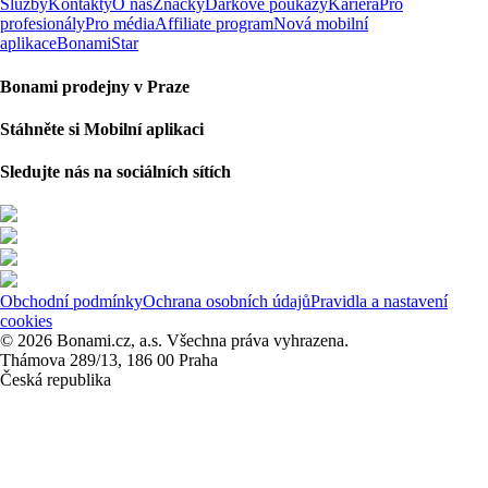
Služby
Kontakty
O nás
Značky
Dárkové poukazy
Kariéra
Pro
profesionály
Pro média
Affiliate program
Nová mobilní
aplikace
BonamiStar
Bonami prodejny v Praze
Stáhněte si Mobilní aplikaci
Sledujte nás na sociálních sítích
Obchodní podmínky
Ochrana osobních údajů
Pravidla a nastavení
cookies
© 2026 Bonami.cz, a.s. Všechna práva vyhrazena.
Thámova 289/13, 186 00 Praha
Česká republika