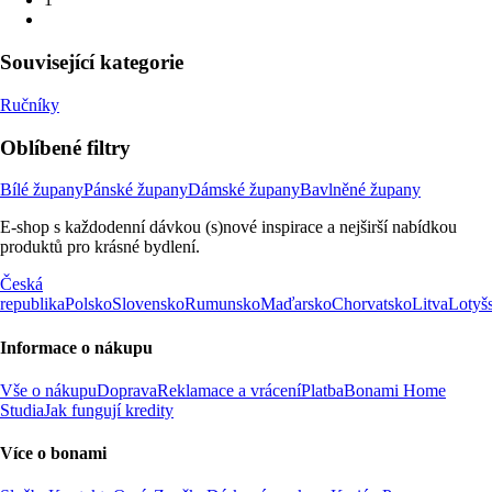
Související kategorie
Ručníky
Oblíbené filtry
Bílé župany
Pánské župany
Dámské župany
Bavlněné župany
E-shop s každodenní dávkou (s)nové inspirace a nejširší nabídkou
produktů pro krásné bydlení.
Česká
republika
Polsko
Slovensko
Rumunsko
Maďarsko
Chorvatsko
Litva
Lotyš
Informace o nákupu
Vše o nákupu
Doprava
Reklamace a vrácení
Platba
Bonami Home
Studia
Jak fungují kredity
Více o bonami