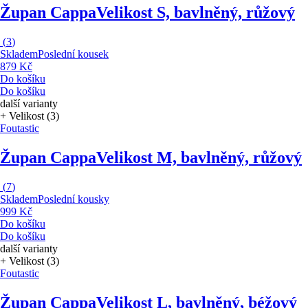
Župan Cappa
Velikost S, bavlněný, růžový
(
3
)
Skladem
Poslední kousek
879 Kč
Do košíku
Do košíku
další varianty
+ Velikost (3)
Foutastic
Župan Cappa
Velikost M, bavlněný, růžový
(
7
)
Skladem
Poslední kousky
999 Kč
Do košíku
Do košíku
další varianty
+ Velikost (3)
Foutastic
Župan Cappa
Velikost L, bavlněný, béžový