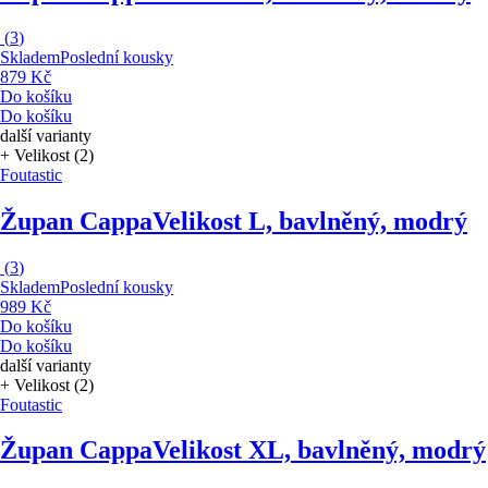
(
3
)
Skladem
Poslední kousky
879 Kč
Do košíku
Do košíku
další varianty
+ Velikost (2)
Foutastic
Župan Cappa
Velikost L, bavlněný, modrý
(
3
)
Skladem
Poslední kousky
989 Kč
Do košíku
Do košíku
další varianty
+ Velikost (2)
Foutastic
Župan Cappa
Velikost XL, bavlněný, modrý