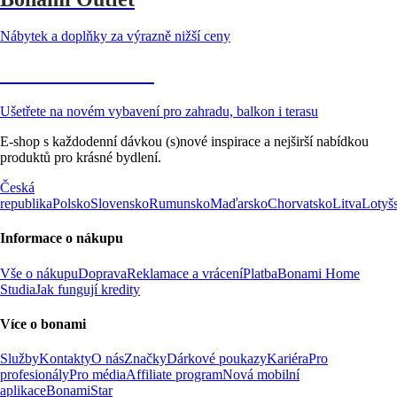
Nábytek a doplňky za výrazně nižší ceny
Zahrada ve slevě
Ušetřete na novém vybavení pro zahradu, balkon i terasu
E-shop s každodenní dávkou (s)nové inspirace a nejširší nabídkou
produktů pro krásné bydlení.
Česká
republika
Polsko
Slovensko
Rumunsko
Maďarsko
Chorvatsko
Litva
Lotyš
Informace o nákupu
Vše o nákupu
Doprava
Reklamace a vrácení
Platba
Bonami Home
Studia
Jak fungují kredity
Více o bonami
Služby
Kontakty
O nás
Značky
Dárkové poukazy
Kariéra
Pro
profesionály
Pro média
Affiliate program
Nová mobilní
aplikace
BonamiStar