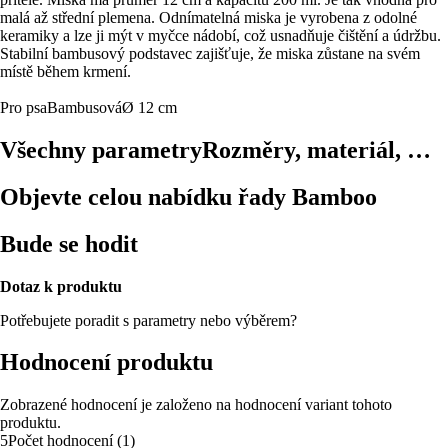
malá až střední plemena. Odnímatelná miska je vyrobena z odolné
keramiky a lze ji mýt v myčce nádobí, což usnadňuje čištění a údržbu.
Stabilní bambusový podstavec zajišťuje, že miska zůstane na svém
místě během krmení.
Pro psa
Bambusová
Ø 12 cm
Všechny parametry
Rozměry, materiál, …
Objevte celou nabídku řady Bamboo
Bude se hodit
Dotaz k produktu
Potřebujete poradit s parametry nebo výběrem?
Hodnocení produktu
Zobrazené hodnocení je založeno na hodnocení variant tohoto
produktu.
5
Počet hodnocení
(
1
)