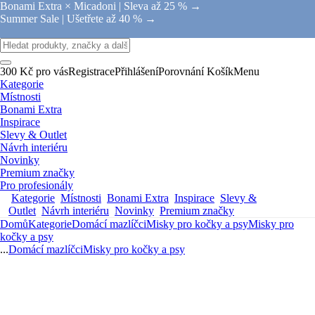
Bonami Extra × Micadoni |
Sleva až 25 % →
Summer Sale |
Ušetřete až 40 % →
300 Kč pro vás
Registrace
Přihlášení
Porovnání
Košík
Menu
Kategorie
Místnosti
Bonami Extra
Inspirace
Slevy & Outlet
Návrh interiéru
Novinky
Premium značky
Pro profesionály
Kategorie
Místnosti
Bonami Extra
Inspirace
Slevy &
Outlet
Návrh interiéru
Novinky
Premium značky
Domů
Kategorie
Domácí mazlíčci
Misky pro kočky a psy
Misky pro
kočky a psy
...
Domácí mazlíčci
Misky pro kočky a psy