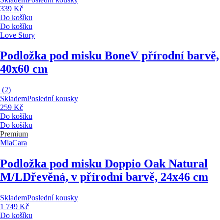
339 Kč
Do košíku
Do košíku
Love Story
Podložka pod misku Bone
V přírodní barvě,
40x60 cm
(
2
)
Skladem
Poslední kousky
259 Kč
Do košíku
Do košíku
Premium
MiaCara
Podložka pod misku Doppio Oak Natural
M/L
Dřevěná, v přírodní barvě, 24x46 cm
Skladem
Poslední kousky
1 749 Kč
Do košíku