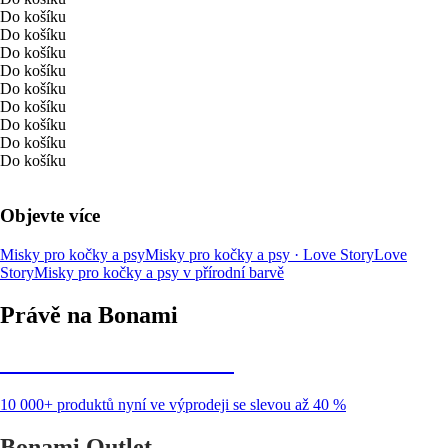
Do košíku
Do košíku
Do košíku
Do košíku
Do košíku
Do košíku
Do košíku
Do košíku
Do košíku
Objevte více
Misky pro kočky a psy
Misky pro kočky a psy · Love Story
Love
Story
Misky pro kočky a psy v přírodní barvě
Právě na Bonami
Summer Sale až -40 %
10 000+ produktů nyní ve výprodeji se slevou až 40 %
Bonami Outlet