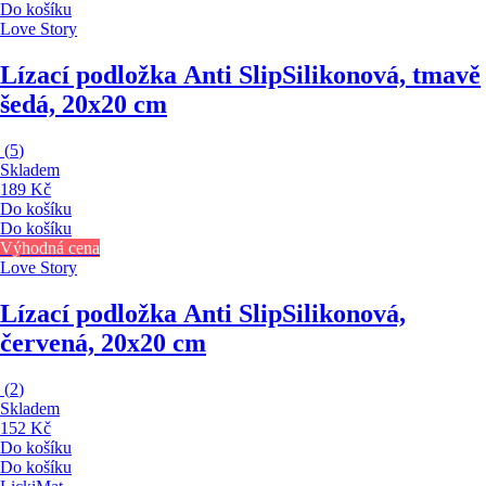
Do košíku
Love Story
Lízací podložka Anti Slip
Silikonová, tmavě
šedá, 20x20 cm
(
5
)
Skladem
189 Kč
Do košíku
Do košíku
Výhodná cena
Love Story
Lízací podložka Anti Slip
Silikonová,
červená, 20x20 cm
(
2
)
Skladem
152 Kč
Do košíku
Do košíku