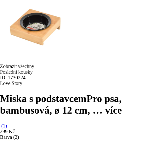
Zobrazit všechny
Poslední kousky
ID: 1730224
Love Story
Miska s podstavcem
Pro psa,
bambusová, ø 12 cm
, …
více
(
1
)
299 Kč
Barva (2)