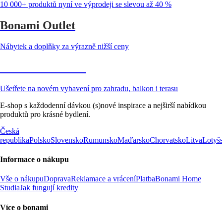
10 000+ produktů nyní ve výprodeji se slevou až 40 %
Bonami Outlet
Nábytek a doplňky za výrazně nižší ceny
Zahrada ve slevě
Ušetřete na novém vybavení pro zahradu, balkon i terasu
E-shop s každodenní dávkou (s)nové inspirace a nejširší nabídkou
produktů pro krásné bydlení.
Česká
republika
Polsko
Slovensko
Rumunsko
Maďarsko
Chorvatsko
Litva
Lotyš
Informace o nákupu
Vše o nákupu
Doprava
Reklamace a vrácení
Platba
Bonami Home
Studia
Jak fungují kredity
Více o bonami