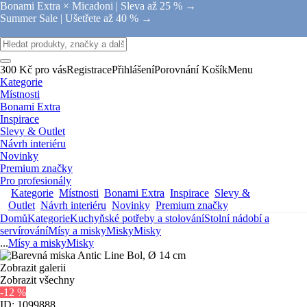
Bonami Extra × Micadoni |
Sleva až 25 % →
Summer Sale |
Ušetřete až 40 % →
300 Kč pro vás
Registrace
Přihlášení
Porovnání
Košík
Menu
Kategorie
Místnosti
Bonami Extra
Inspirace
Slevy & Outlet
Návrh interiéru
Novinky
Premium značky
Pro profesionály
Kategorie
Místnosti
Bonami Extra
Inspirace
Slevy &
Outlet
Návrh interiéru
Novinky
Premium značky
Domů
Kategorie
Kuchyňské potřeby a stolování
Stolní nádobí a
servírování
Mísy a misky
Misky
Misky
...
Mísy a misky
Misky
Zobrazit galerii
Zobrazit všechny
-12 %
ID: 1099888