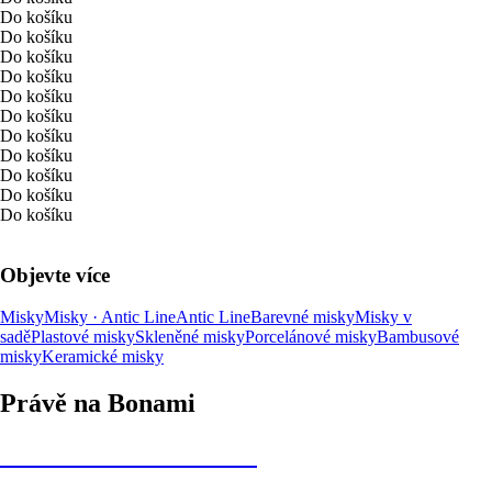
Do košíku
Do košíku
Do košíku
Do košíku
Do košíku
Do košíku
Do košíku
Do košíku
Do košíku
Do košíku
Do košíku
Objevte více
Misky
Misky · Antic Line
Antic Line
Barevné misky
Misky v
sadě
Plastové misky
Skleněné misky
Porcelánové misky
Bambusové
misky
Keramické misky
Právě na Bonami
Summer Sale až -40 %