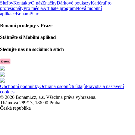
Služby
Kontakty
O nás
Značky
Dárkové poukazy
Kariéra
Pro
profesionály
Pro média
Affiliate program
Nová mobilní
aplikace
BonamiStar
Bonami prodejny v Praze
Stáhněte si Mobilní aplikaci
Sledujte nás na sociálních sítích
Obchodní podmínky
Ochrana osobních údajů
Pravidla a nastavení
cookies
© 2026 Bonami.cz, a.s. Všechna práva vyhrazena.
Thámova 289/13, 186 00 Praha
Česká republika