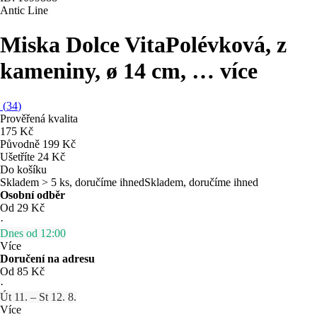
Antic Line
Miska Dolce Vita
Polévková, z
kameniny, ø 14 cm
, …
více
(
34
)
Prověřená kvalita
175 Kč
Původně
199 Kč
Ušetříte 24 Kč
Do košíku
Skladem > 5 ks, doručíme ihned
Skladem, doručíme ihned
Osobní odběr
Od 29 Kč
·
Dnes od 12:00
Více
Doručení na adresu
Od 85 Kč
·
Út 11. – St 12. 8.
Více