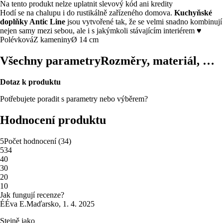
Na tento produkt nelze uplatnit slevový kód ani kredity
Hodí se na chalupu i do rustikálně zařízeného domova.
Kuchyňské
doplňky Antic Line
jsou vytvořené tak, že se velmi snadno kombinují
nejen samy mezi sebou, ale i s jakýmkoli stávajícím interiérem ♥
Polévková
Z kameniny
Ø 14 cm
Všechny parametry
Rozměry, materiál, …
Dotaz k produktu
Potřebujete poradit s parametry nebo výběrem?
Hodnocení produktu
5
Počet hodnocení
(
34
)
5
34
4
0
3
0
2
0
1
0
Jak fungují recenze?
É
Éva E.
Maďarsko
,
1. 4. 2025
Stejně jako