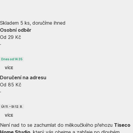
Skladem 5 ks, doručíme ihned
Osobní odběr
Od 29 Kč
·
Dnes od 14:35
VÍCE
Doručení na adresu
Od 85 Kč
·
Út 11. – St 12. 8.
VÍCE
Není nad to se zachumlat do měkoučkého přehozu
Tiseco
Home Studio
, který vás obejme a zahřeje po dlouhém