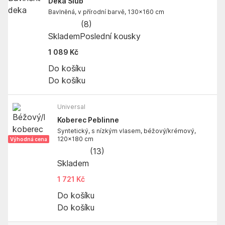
Deka Slub
Bavlněná, v přírodní barvě, 130x160 cm
(
8
)
Skladem
Poslední kousky
1 089 Kč
Do košíku
Do košíku
Universal
Koberec Peblinne
Syntetický, s nízkým vlasem, béžový/krémový,
120x180 cm
Výhodná cena
(
13
)
Skladem
1 721 Kč
Do košíku
Do košíku