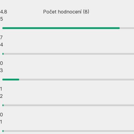
4.8
Počet hodnocení
(
8
)
5
7
4
0
3
1
2
0
1