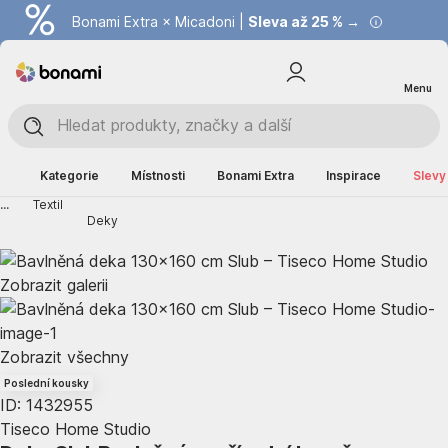
Bonami Extra × Micadoni |
Summer Sale |
Ušetřete až 40 % →
Sleva až 25 % →
Menu
Kategorie
Místnosti
Bonami Extra
Inspirace
Slevy
...
Textil
Deky
Zobrazit galerii
Zobrazit všechny
Poslední kousky
ID: 1432955
Tiseco Home Studio