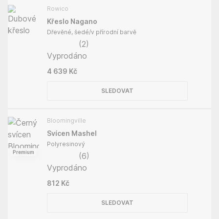
Rowico
Křeslo Nagano
Dřevěné, šedé/v přírodní barvě
(
2
)
Vyprodáno
4 639 Kč
SLEDOVAT
Bloomingville
Svícen Mashel
Polyresinový
Premium
(
6
)
Vyprodáno
812 Kč
SLEDOVAT