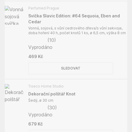
Perfumed Prague
Svíčka Slavic Edition: #64 Sequoia, Eben and
Cedar
Vonná, sojová, s vůní cedrového dřeva/s vůní sekvoje,
doba hoření 40 h, počet knotů 1 ks, ø 6,5 cm, výška 8 cm
(
10
)
Vyprodáno
469 Kč
SLEDOVAT
Tiseco Home Studio
Dekorační polštář Knot
Šedý, ø 30 cm
(
30
)
Vyprodáno
679 Kč