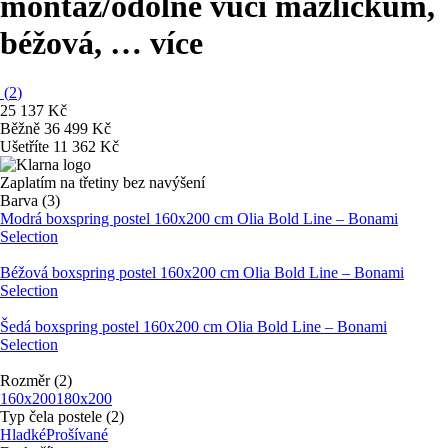
montáž/odolné vůči mazlíčkům,
béžová
, …
více
(
2
)
25 137 Kč
Běžně 36 499 Kč
Ušetříte 11 362 Kč
Zaplatím na třetiny bez navýšení
Barva (3)
Modrá boxspring postel 160x200 cm Olia Bold Line – Bonami
Selection
Béžová boxspring postel 160x200 cm Olia Bold Line – Bonami
Selection
Šedá boxspring postel 160x200 cm Olia Bold Line – Bonami
Selection
Rozměr (2)
160x200
180x200
Typ čela postele (2)
Hladké
Prošívané