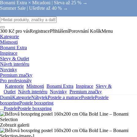
Bonami Extra × Micadoni |
Sleva až 25 % →
Summer Sale |
Ušetřete až 40 % →
300 Kč pro vás
Registrace
Přihlášení
Porovnání
Košík
Menu
Kategorie
Místnosti
Bonami Extra
Inspirace
Slevy & Outlet
Návrh interiéru
Novinky
Premium značky
Pro profesionály
Kategorie
Místnosti
Bonami Extra
Inspirace
Slevy &
Outlet
Návrh interiéru
Novinky
Premium značky
Domů
Kategorie
Nábytek
Postele a matrace
Postele
Postele
boxspring
Postele boxspring
...
Postele
Postele boxspring
Zobrazit galerii