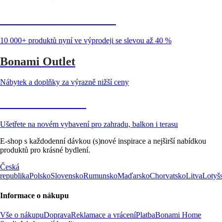
Summer Sale až -40 %
10 000+ produktů nyní ve výprodeji se slevou až 40 %
Bonami Outlet
Nábytek a doplňky za výrazně nižší ceny
Zahrada ve slevě
Ušetřete na novém vybavení pro zahradu, balkon i terasu
E-shop s každodenní dávkou (s)nové inspirace a nejširší nabídkou
produktů pro krásné bydlení.
Česká
republika
Polsko
Slovensko
Rumunsko
Maďarsko
Chorvatsko
Litva
Lotyš
Informace o nákupu
Vše o nákupu
Doprava
Reklamace a vrácení
Platba
Bonami Home