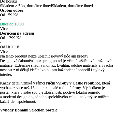
Do košíku
Skladem > 5 ks, doručíme ihned
Skladem, doručíme ihned
Osobní odběr
Od 159 Kč
·
Dnes od 10:00
Více
Doručení na adresu
Od 1 399 Kč
·
Od Út 11. 8.
Více
Na tento produkt nelze uplatnit slevový kód ani kredity
Designová čalouněná boxspring postel je včetně taštičkové pružinové
matrace. Extrémně snadná montáž, kvalitní, odolné materiály a vysoká
nosnost z ní dělají ideální volbu pro každodenní pohodlí i stylový
interiér.
Každý detail vzniká v rámci
ruční výroby v České republice
, která
vychází z více než 15 let praxe malé rodinné firmy. Výsledkem je
postel, která v sobě spojuje zkušenosti, poctivé lokální řemeslo
a moderní design do jednoho spolehlivého celku, na který se můžete
každý den spolehnout.
Výhody Bonami Selection postele: