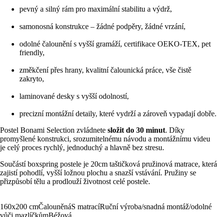
pevný a silný rám pro maximální stabilitu a výdrž,
samonosná konstrukce – žádné podpěry, žádné vrzání,
odolné čalounění s vyšší gramáží, certifikace OEKO-TEX, pet
friendly,
změkčení přes hrany, kvalitní čalounická práce, vše čistě
zakryto,
laminované desky s vyšší odolností,
precizní montážní detaily, které vydrží a zároveň vypadají dobře.
Postel Bonami Selection zvládnete
složit do 30 minut
. Díky
promyšlené konstrukci, srozumitelnému návodu a montážnímu videu
je celý proces rychlý, jednoduchý a hlavně bez stresu.
Součástí boxspring postele je 20cm taštičková pružinová matrace, která
zajistí pohodlí, vyšší ložnou plochu a snazší vstávání. Pružiny se
přizpůsobí tělu a prodlouží životnost celé postele.
160x200 cm
Čalouněná
S matrací
Ruční výroba/snadná montáž/odolné
vůči mazlíčkům
Béžová