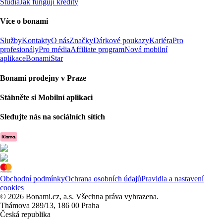
Studia
Jak fungují kredity
Více o bonami
Služby
Kontakty
O nás
Značky
Dárkové poukazy
Kariéra
Pro
profesionály
Pro média
Affiliate program
Nová mobilní
aplikace
BonamiStar
Bonami prodejny v Praze
Stáhněte si Mobilní aplikaci
Sledujte nás na sociálních sítích
Obchodní podmínky
Ochrana osobních údajů
Pravidla a nastavení
cookies
© 2026 Bonami.cz, a.s. Všechna práva vyhrazena.
Thámova 289/13, 186 00 Praha
Česká republika