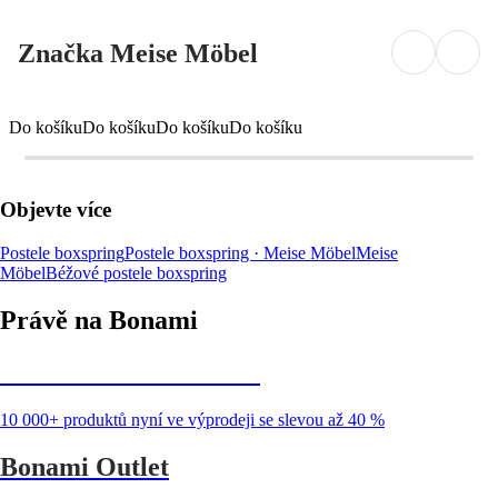
Značka Meise Möbel
Do košíku
Do košíku
Do košíku
Do košíku
Objevte více
Postele boxspring
Postele boxspring · Meise Möbel
Meise
Möbel
Béžové postele boxspring
Právě na Bonami
Summer Sale až -40 %
10 000+ produktů nyní ve výprodeji se slevou až 40 %
Bonami Outlet