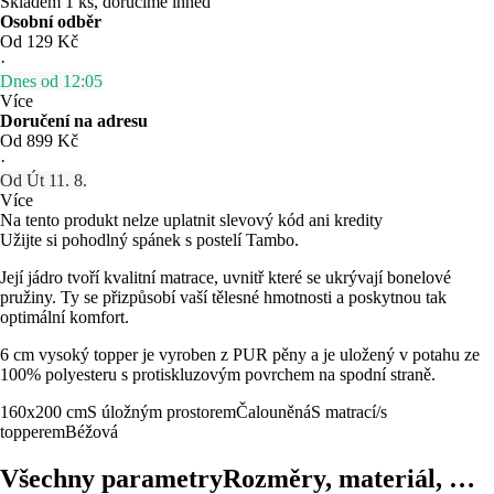
Skladem 1 ks, doručíme ihned
Osobní odběr
Od 129 Kč
·
Dnes od 12:05
Více
Doručení na adresu
Od 899 Kč
·
Od Út 11. 8.
Více
Na tento produkt nelze uplatnit slevový kód ani kredity
Užijte si pohodlný spánek s postelí Tambo.
Její jádro tvoří kvalitní matrace, uvnitř které se ukrývají bonelové
pružiny. Ty se přizpůsobí vaší tělesné hmotnosti a poskytnou tak
optimální komfort.
6 cm vysoký topper je vyroben z PUR pěny a je uložený v potahu ze
100% polyesteru s protiskluzovým povrchem na spodní straně.
160x200 cm
S úložným prostorem
Čalouněná
S matrací/s
topperem
Béžová
Všechny parametry
Rozměry, materiál, …