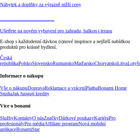
Nábytek a doplňky za výrazně nižší ceny
Zahrada ve slevě
Ušetřete na novém vybavení pro zahradu, balkon i terasu
E-shop s každodenní dávkou (s)nové inspirace a nejširší nabídkou
produktů pro krásné bydlení.
Česká
republika
Polsko
Slovensko
Rumunsko
Maďarsko
Chorvatsko
Litva
Lotyš
Informace o nákupu
Vše o nákupu
Doprava
Reklamace a vrácení
Platba
Bonami Home
Studia
Jak fungují kredity
Více o bonami
Služby
Kontakty
O nás
Značky
Dárkové poukazy
Kariéra
Pro
profesionály
Pro média
Affiliate program
Nová mobilní
aplikace
BonamiStar