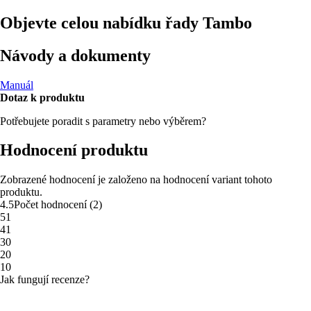
Objevte celou nabídku řady Tambo
Návody a dokumenty
Manuál
Dotaz k produktu
Potřebujete poradit s parametry nebo výběrem?
Hodnocení produktu
Zobrazené hodnocení je založeno na hodnocení variant tohoto
produktu.
4.5
Počet hodnocení
(
2
)
5
1
4
1
3
0
2
0
1
0
Jak fungují recenze?