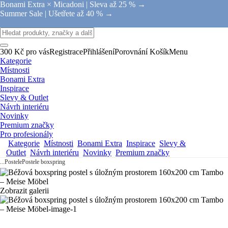
Bonami Extra × Micadoni |
Sleva až 25 % →
Summer Sale |
Ušetřete až 40 % →
300 Kč pro vás
Registrace
Přihlášení
Porovnání
Košík
Menu
Kategorie
Místnosti
Bonami Extra
Inspirace
Slevy & Outlet
Návrh interiéru
Novinky
Premium značky
Pro profesionály
Kategorie
Místnosti
Bonami Extra
Inspirace
Slevy &
Outlet
Návrh interiéru
Novinky
Premium značky
...
Postele
Postele boxspring
Zobrazit galerii