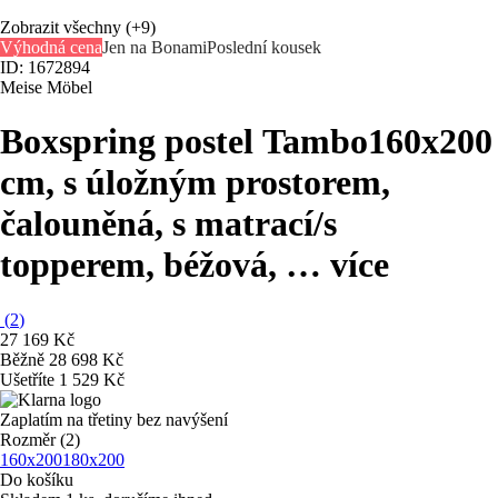
Zobrazit všechny
(+9)
Výhodná cena
Jen na Bonami
Poslední kousek
ID: 1672894
Meise Möbel
Boxspring postel Tambo
160x200
cm, s úložným prostorem,
čalouněná, s matrací/s
topperem, béžová
, …
více
(
2
)
27 169 Kč
Běžně 28 698 Kč
Ušetříte 1 529 Kč
Zaplatím na třetiny bez navýšení
Rozměr (2)
160x200
180x200
Do košíku