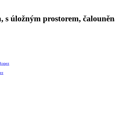
, s úložným prostorem, čalouněná
 Ropez
ez