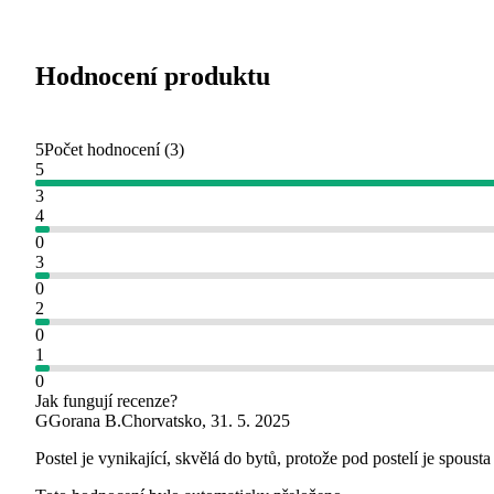
Hodnocení produktu
5
Počet hodnocení
(
3
)
5
3
4
0
3
0
2
0
1
0
Jak fungují recenze?
G
Gorana B.
Chorvatsko
,
31. 5. 2025
Postel je vynikající, skvělá do bytů, protože pod postelí je spoust