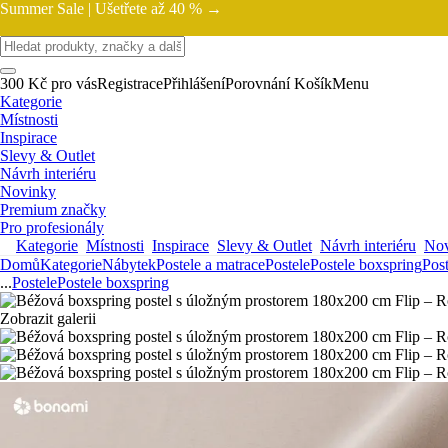
Summer Sale |
Ušetřete až 40 % →
300 Kč pro vás
Registrace
Přihlášení
Porovnání
Košík
Menu
Kategorie
Místnosti
Inspirace
Slevy & Outlet
Návrh interiéru
Novinky
Premium značky
Pro profesionály
Kategorie
Místnosti
Inspirace
Slevy & Outlet
Návrh interiéru
Nov
Domů
Kategorie
Nábytek
Postele a matrace
Postele
Postele boxspring
Pos
...
Postele
Postele boxspring
Zobrazit galerii