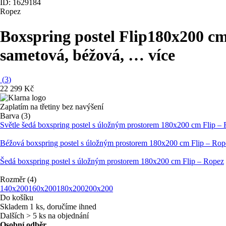
ID: 1629184
Ropez
Boxspring postel Flip
180x200 cm
sametová, béžová
, …
více
(
3
)
22 299 Kč
Zaplatím na třetiny bez navýšení
Barva (3)
Světle šedá boxspring postel s úložným prostorem 180x200 cm Flip –
Béžová boxspring postel s úložným prostorem 180x200 cm Flip – Rop
Šedá boxspring postel s úložným prostorem 180x200 cm Flip – Ropez
Rozměr (4)
140x200
160x200
180x200
200x200
Do košíku
Skladem 1 ks, doručíme ihned
Dalších > 5 ks na objednání
Osobní odběr