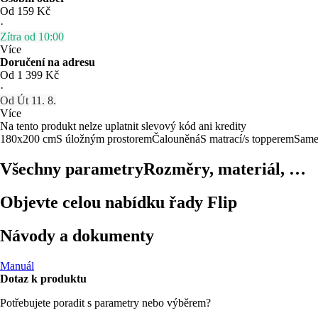
Od 159 Kč
·
Zítra od 10:00
Více
Doručení na adresu
Od 1 399 Kč
·
Od Út 11. 8.
Více
Na tento produkt nelze uplatnit slevový kód ani kredity
180x200 cm
S úložným prostorem
Čalouněná
S matrací/s topperem
Same
Všechny parametry
Rozměry, materiál, …
Objevte celou nabídku řady Flip
Návody a dokumenty
Manuál
Dotaz k produktu
Potřebujete poradit s parametry nebo výběrem?