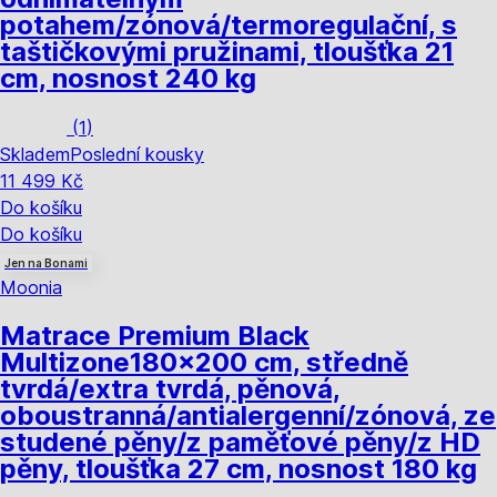
potahem/zónová/termoregulační, s
taštičkovými pružinami, tloušťka 21
cm, nosnost 240 kg
(
1
)
Skladem
Poslední kousky
11 499 Kč
Do košíku
Do košíku
Jen na Bonami
Moonia
Matrace Premium Black
Multizone
180x200 cm, středně
tvrdá/extra tvrdá, pěnová,
oboustranná/antialergenní/zónová, ze
studené pěny/z paměťové pěny/z HD
pěny, tloušťka 27 cm, nosnost 180 kg