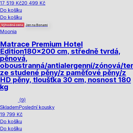
17 519 Kč
20 499 Kč
Do košíku
Do košíku
Výhodná cena
Jen na Bonami
Moonia
Matrace Premium Hotel
Edition
180x200 cm, středně tvrdá,
pěnová,
oboustranná/antialergenní/zónová/te
ze studené pěny/z paměťové pěny/z
HD pěny, tloušťka 30 cm, nosnost 180
kg
(
9
)
Skladem
Poslední kousky
19 799 Kč
Do košíku
Do košíku