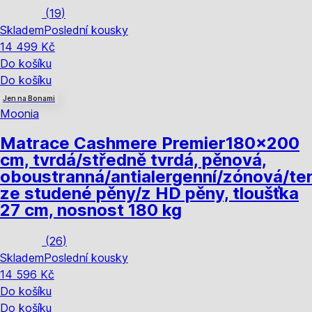
(
19
)
Skladem
Poslední kousky
14 499 Kč
Do košíku
Do košíku
Jen na Bonami
Moonia
Matrace Cashmere Premier
180x200
cm, tvrdá/středně tvrdá, pěnová,
oboustranná/antialergenní/zónová/te
ze studené pěny/z HD pěny, tloušťka
27 cm, nosnost 180 kg
(
26
)
Skladem
Poslední kousky
14 596 Kč
Do košíku
Do košíku