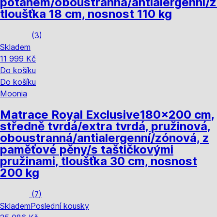
potahem/oboustranná/antialergenní/
tloušťka 18 cm, nosnost 110 kg
(
3
)
Skladem
11 999 Kč
Do košíku
Do košíku
Moonia
Matrace Royal Exclusive
180x200 cm,
středně tvrdá/extra tvrdá, pružinová,
oboustranná/antialergenní/zónová, z
paměťové pěny/s taštičkovými
pružinami, tloušťka 30 cm, nosnost
200 kg
(
7
)
Skladem
Poslední kousky