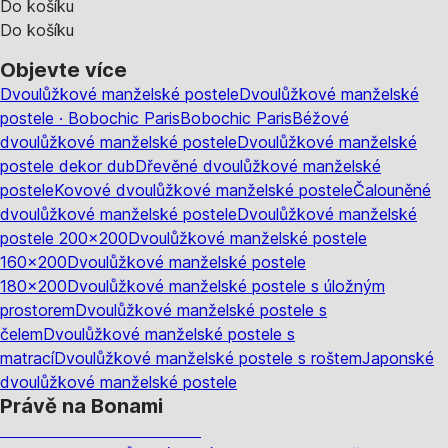
Do košíku
Do košíku
Objevte více
Dvoulůžkové manželské postele
Dvoulůžkové manželské
postele · Bobochic Paris
Bobochic Paris
Béžové
dvoulůžkové manželské postele
Dvoulůžkové manželské
postele dekor dub
Dřevěné dvoulůžkové manželské
postele
Kovové dvoulůžkové manželské postele
Čalouněné
dvoulůžkové manželské postele
Dvoulůžkové manželské
postele 200x200
Dvoulůžkové manželské postele
160x200
Dvoulůžkové manželské postele
180x200
Dvoulůžkové manželské postele s úložným
prostorem
Dvoulůžkové manželské postele s
čelem
Dvoulůžkové manželské postele s
matrací
Dvoulůžkové manželské postele s roštem
Japonské
dvoulůžkové manželské postele
Právě na Bonami
Summer Sale až -40 %