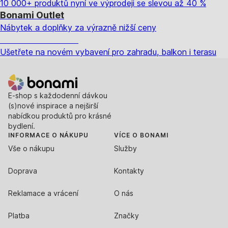
10 000+ produktů nyní ve výprodeji se slevou až 40 %
Bonami Outlet
Nábytek a doplňky za výrazně nižší ceny
Zahrada ve slevě
Ušetřete na novém vybavení pro zahradu, balkon i terasu
E-shop s každodenní dávkou
(s)nové inspirace a nejširší
nabídkou produktů pro krásné
bydlení.
INFORMACE O NÁKUPU
VÍCE O BONAMI
Vše o nákupu
Služby
Doprava
Kontakty
Reklamace a vrácení
O nás
Platba
Značky