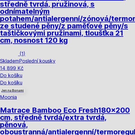
středně tvrdá, pružinová, s
odnímatelným
potahem/antialergenní/zónová/termor
ze studené pěny/z paměťové pěny/s
taštičkovými pružinami, tloušťka 21
cm, nosnost 120 kg
(
1
)
Skladem
Poslední kousky
14 899 Kč
Do košíku
Do košíku
Jen na Bonami
Moonia
Matrace Bamboo Eco Fresh
180x200
cm, středně tvrdá/extra tvrdá,
pěnová,
oboustranná/antialergenní/termoregul