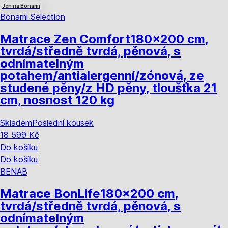
Jen na Bonami
Bonami Selection
Matrace Zen Comfort
180x200 cm,
tvrdá/středně tvrdá, pěnová, s
odnímatelným
potahem/antialergenní/zónová, ze
studené pěny/z HD pěny, tloušťka 21
cm, nosnost 120 kg
Skladem
Poslední kousek
18 599 Kč
Do košíku
Do košíku
BENAB
Matrace BonLife
180x200 cm,
tvrdá/středně tvrdá, pěnová, s
odnímatelným