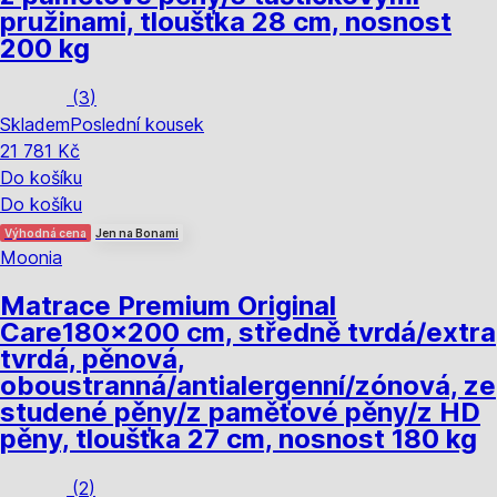
pružinami, tloušťka 28 cm, nosnost
200 kg
(
3
)
Skladem
Poslední kousek
21 781 Kč
Do košíku
Do košíku
Výhodná cena
Jen na Bonami
Moonia
Matrace Premium Original
Care
180x200 cm, středně tvrdá/extra
tvrdá, pěnová,
oboustranná/antialergenní/zónová, ze
studené pěny/z paměťové pěny/z HD
pěny, tloušťka 27 cm, nosnost 180 kg
(
2
)