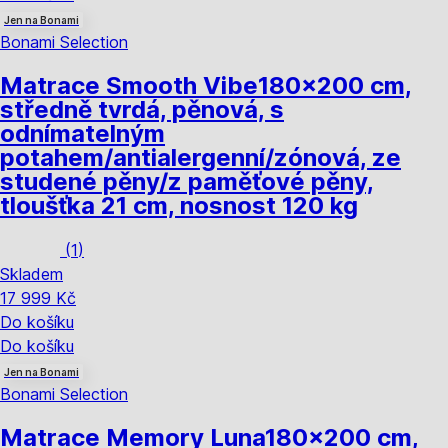
Jen na Bonami
Bonami Selection
Matrace Smooth Vibe
180x200 cm,
středně tvrdá, pěnová, s
odnímatelným
potahem/antialergenní/zónová, ze
studené pěny/z paměťové pěny,
tloušťka 21 cm, nosnost 120 kg
(
1
)
Skladem
17 999 Kč
Do košíku
Do košíku
Jen na Bonami
Bonami Selection
Matrace Memory Luna
180x200 cm,