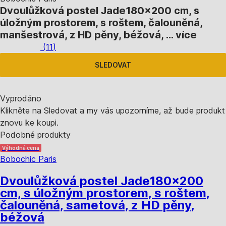
Dvoulůžková postel Jade
180x200 cm, s
úložným prostorem, s roštem, čalouněná,
manšestrová, z HD pěny, béžová
, …
více
(
11
)
SLEDOVAT
Vyprodáno
Klikněte na Sledovat a my vás upozorníme, až bude produkt
znovu ke koupi.
Podobné produkty
Výhodná cena
Bobochic Paris
Dvoulůžková postel Jade
180x200
cm, s úložným prostorem, s roštem,
čalouněná, sametová, z HD pěny,
béžová