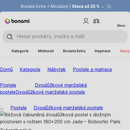
Bonami Extra × Micadoni |
Summer Sale |
Ušetřete až 40 % →
Sleva až 25 % →
Menu
Kategorie
Místnosti
Bonami Extra
Inspirace
Slevy
Domů
Kategorie
Nábytek
Postele a matrace
Postele
Dvoulůžkové manželské
postele
Dvoulůžkové manželské postele
...
Postele
Dvoulůžkové manželské postele