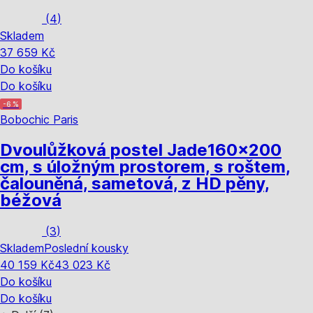
(
4
)
Skladem
37 659 Kč
Do košíku
Do košíku
-6 %
Bobochic Paris
Dvoulůžková postel Jade
160x200
cm, s úložným prostorem, s roštem,
čalouněná, sametová, z HD pěny,
béžová
(
3
)
Skladem
Poslední kousky
40 159 Kč
43 023 Kč
Do košíku
Do košíku