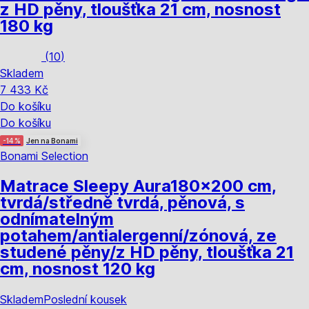
z HD pěny, tloušťka 21 cm, nosnost
180 kg
(
10
)
Skladem
7 433 Kč
Do košíku
Do košíku
-14 %
Jen na Bonami
Bonami Selection
Matrace Sleepy Aura
180x200 cm,
tvrdá/středně tvrdá, pěnová, s
odnímatelným
potahem/antialergenní/zónová, ze
studené pěny/z HD pěny, tloušťka 21
cm, nosnost 120 kg
Skladem
Poslední kousek