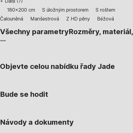
+
Další (7)
180x200 cm
S úložným prostorem
S roštem
Čalouněná
Manšestrová
Z HD pěny
Béžová
Všechny parametry
Rozměry, materiál,
…
Objevte celou nabídku řady Jade
Bude se hodit
Návody a dokumenty