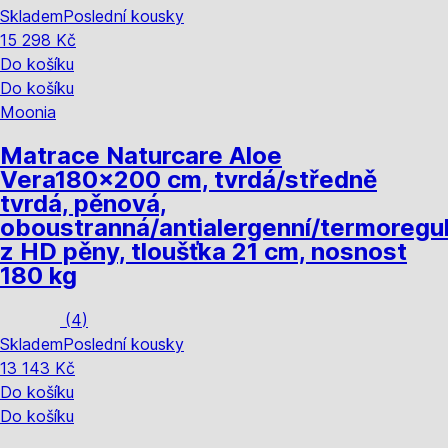
Skladem
Poslední kousky
15 298 Kč
Do košíku
Do košíku
Moonia
Matrace Naturcare Aloe
Vera
180x200 cm, tvrdá/středně
tvrdá, pěnová,
oboustranná/antialergenní/termoregul
z HD pěny, tloušťka 21 cm, nosnost
180 kg
(
4
)
Skladem
Poslední kousky
13 143 Kč
Do košíku
Do košíku