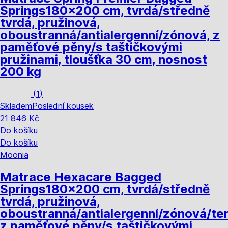
Springs
180x200 cm, tvrdá/středně
tvrdá, pružinová,
oboustranná/antialergenní/zónová, z
paměťové pěny/s taštičkovými
pružinami, tloušťka 30 cm, nosnost
200 kg
(
1
)
Skladem
Poslední kousek
21 846 Kč
Do košíku
Do košíku
Moonia
Matrace Hexacare Bagged
Springs
180x200 cm, tvrdá/středně
tvrdá, pružinová,
oboustranná/antialergenní/zónová/te
z paměťové pěny/s taštičkovými