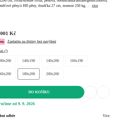
200 cm, tvrdá/středně tvrdá, pěnová, oboustranná/antialergenní/zónová,
aměťové pěny/z HD pěny, tloušťka 27 cm, nosnost 250 kg
, …
více
 001 Kč
Zaplatím na třetiny bez navýšení
ěr (7)
100x200
140x190
140x200
160x190
160x200
180x200
200x200
DO KOŠÍKU
učíme od 9. 9. 2026
bní odběr
Více