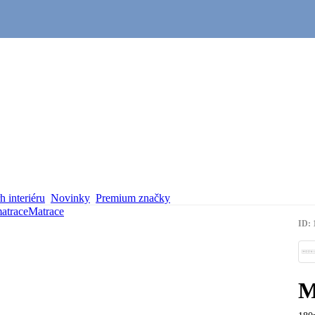
 interiéru
Novinky
Premium značky
matrace
Matrace
ID: 
M