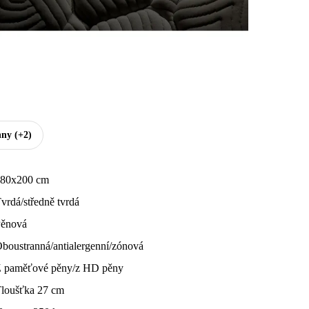
hny
(+2)
80x200 cm
vrdá/středně tvrdá
ěnová
boustranná/antialergenní/zónová
 paměťové pěny/z HD pěny
loušťka 27 cm