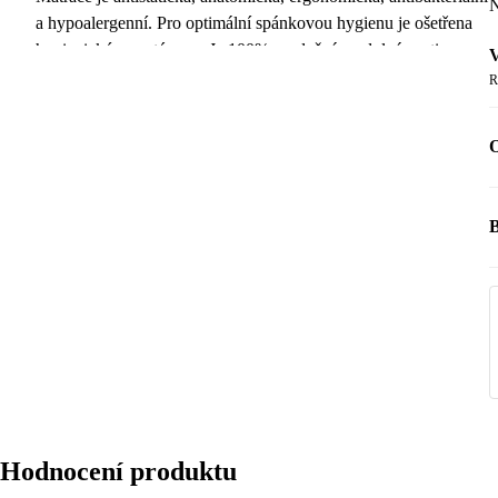
N
a hypoalergenní. Pro optimální spánkovou hygienu je ošetřena
hygienickým systémem. Je 100% prodyšná a odolná proti
V
vlhkosti. Dodává se vakuově balená a před použitím je nutné ji
R
nechat 24 hodin rozloženou na rovné ploše.
O
Pro zachování optimálního stavu matrace je nutné ji rozbalit do
tří týdnů od obdržení. Rozměry matrace se mohou pohybovat
v rámci odchylky +/- 3 cm.
B
Hodnocení produktu