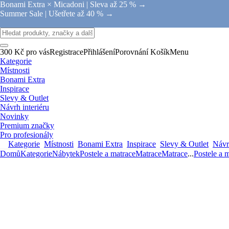
Bonami Extra × Micadoni |
Sleva až 25 % →
Summer Sale |
Ušetřete až 40 % →
300 Kč pro vás
Registrace
Přihlášení
Porovnání
Košík
Menu
Kategorie
Místnosti
Bonami Extra
Inspirace
Slevy & Outlet
Návrh interiéru
Novinky
Premium značky
Pro profesionály
Kategorie
Místnosti
Bonami Extra
Inspirace
Slevy & Outlet
Návrh
Domů
Kategorie
Nábytek
Postele a matrace
Matrace
Matrace
...
Postele a 