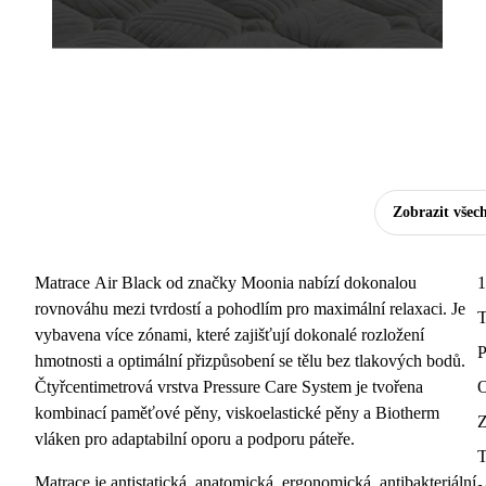
Zobrazit všec
Matrace Air Black od značky Moonia nabízí dokonalou
1
rovnováhu mezi tvrdostí a pohodlím pro maximální relaxaci. Je
T
vybavena více zónami, které zajišťují dokonalé rozložení
P
hmotnosti a optimální přizpůsobení se tělu bez tlakových bodů.
Čtyřcentimetrová vrstva Pressure Care System je tvořena
O
kombinací paměťové pěny, viskoelastické pěny a Biotherm
Z
vláken pro adaptabilní oporu a podporu páteře.
T
Matrace je antistatická, anatomická, ergonomická, antibakteriální