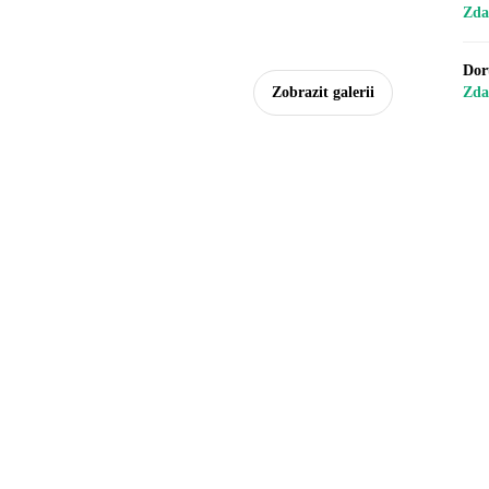
Zd
Dor
Zd
Zobrazit galerii