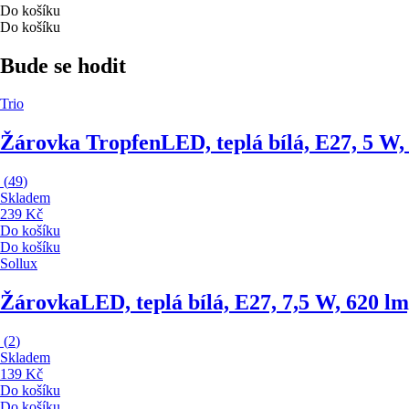
Do košíku
Do košíku
Bude se hodit
Trio
Žárovka Tropfen
LED, teplá bílá, E27, 5 W,
(
49
)
Skladem
239 Kč
Do košíku
Do košíku
Sollux
Žárovka
LED, teplá bílá, E27, 7,5 W, 620 lm
(
2
)
Skladem
139 Kč
Do košíku
Do košíku