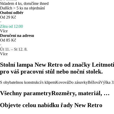
Skladem 4 ks, doručíme ihned
Dalších > 5 ks na objednání
Osobní odběr
Od 29 Kč
·
Zítra od 12:00
Více
Doručení na adresu
Od 85 Kč
·
Út 11. – St 12. 8.
Více
Stolní lampa New Retro od značky Leitmotiv
pro váš pracovní stůl nebo noční stolek.
S ohybatelnou konstrukcí/s klipem
Kovová
Do zásuvky
Béžová
Výška 3
Všechny parametry
Rozměry, materiál, …
Objevte celou nabídku řady New Retro