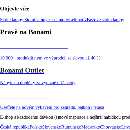
Objevte více
Stolní lampy
Stolní lampy · Leitmotiv
Leitmotiv
Béžové stolní lampy
Právě na Bonami
Summer Sale až -40 %
10 000+ produktů nyní ve výprodeji se slevou až 40 %
Bonami Outlet
Nábytek a doplňky za výrazně nižší ceny
Zahrada ve slevě
Ušetřete na novém vybavení pro zahradu, balkon i terasu
E-shop s každodenní dávkou (s)nové inspirace a nejširší nabídkou prod
Česká republika
Polsko
Slovensko
Rumunsko
Maďarsko
Chorvatsko
Litv