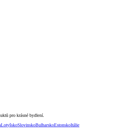
uktů pro krásné bydlení.
a
Lotyšsko
Slovinsko
Bulharsko
Estonsko
Itálie