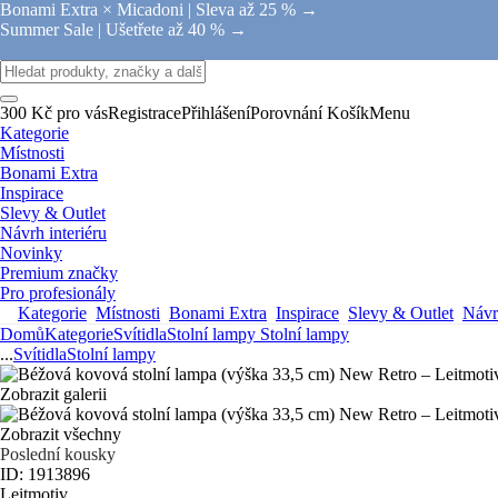
Bonami Extra × Micadoni |
Sleva až 25 % →
Summer Sale |
Ušetřete až 40 % →
300 Kč pro vás
Registrace
Přihlášení
Porovnání
Košík
Menu
Kategorie
Místnosti
Bonami Extra
Inspirace
Slevy & Outlet
Návrh interiéru
Novinky
Premium značky
Pro profesionály
Kategorie
Místnosti
Bonami Extra
Inspirace
Slevy & Outlet
Návrh
Domů
Kategorie
Svítidla
Stolní lampy
Stolní lampy
...
Svítidla
Stolní lampy
Zobrazit galerii
Zobrazit všechny
Poslední kousky
ID: 1913896
Leitmotiv