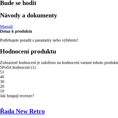
Bude se hodit
Návody a dokumenty
Manuál
Dotaz k produktu
Potřebujete poradit s parametry nebo výběrem?
Hodnocení produktu
Zobrazené hodnocení je založeno na hodnocení variant tohoto produkt
5
Počet hodnocení
(
1
)
5
1
4
0
3
0
2
0
1
0
Jak fungují recenze?
Řada New Retro