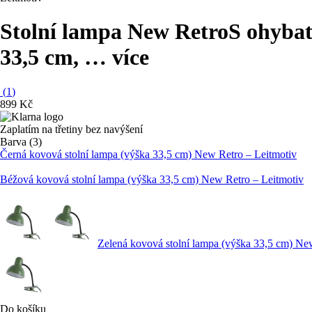
Stolní lampa New Retro
S ohybat
33,5 cm
, …
více
(
1
)
899 Kč
Zaplatím na třetiny bez navýšení
Barva (3)
Černá kovová stolní lampa (výška 33,5 cm) New Retro – Leitmotiv
Béžová kovová stolní lampa (výška 33,5 cm) New Retro – Leitmotiv
Zelená kovová stolní lampa (výška 33,5 cm) Ne
Do košíku