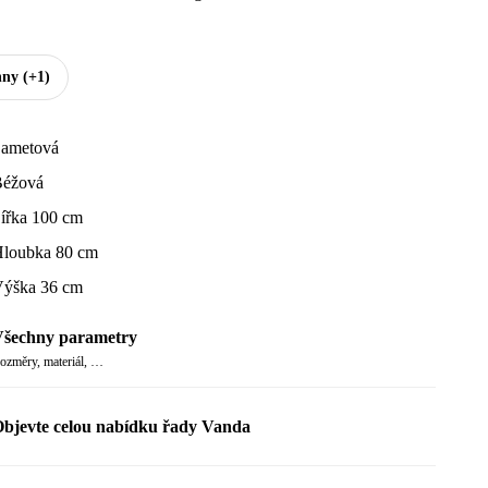
hny
(+1)
ametová
éžová
ířka 100 cm
loubka 80 cm
ýška 36 cm
šechny parametry
ozměry, materiál, …
bjevte celou nabídku řady Vanda