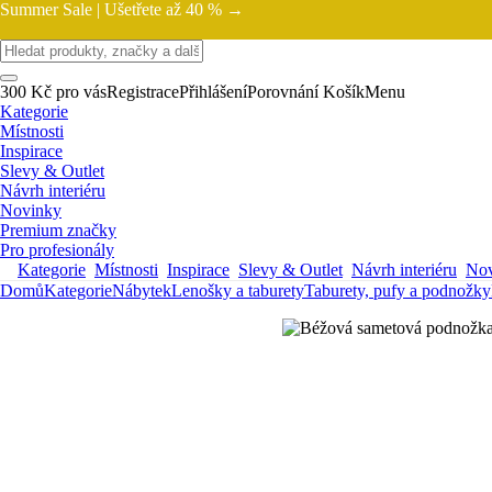
Summer Sale |
Ušetřete až 40 % →
300 Kč pro vás
Registrace
Přihlášení
Porovnání
Košík
Menu
Kategorie
Místnosti
Inspirace
Slevy & Outlet
Návrh interiéru
Novinky
Premium značky
Pro profesionály
Kategorie
Místnosti
Inspirace
Slevy & Outlet
Návrh interiéru
Nov
Domů
Kategorie
Nábytek
Lenošky a taburety
Taburety, pufy a podnožky