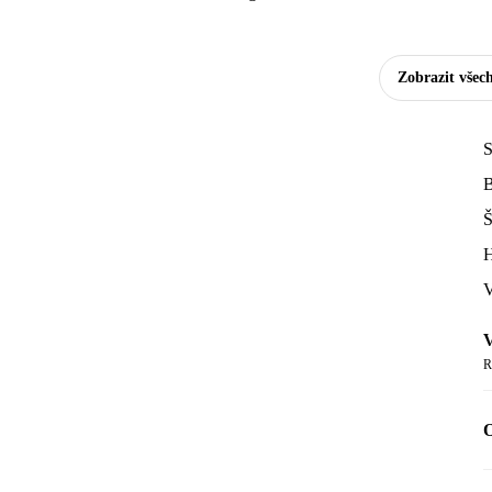
Zobrazit všec
S
B
Š
H
V
V
R
O