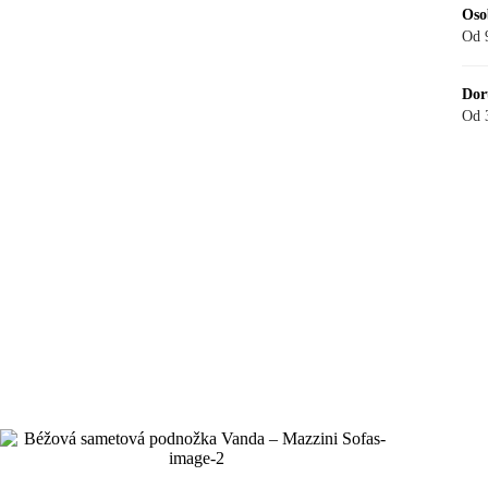
Oso
Od 
Dor
Od 