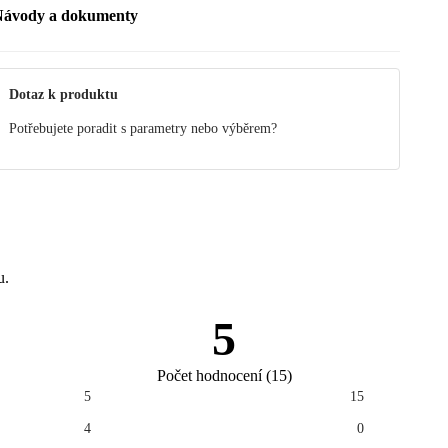
Návody a dokumenty
anuál
držba
Dotaz k produktu
Potřebujete poradit s parametry nebo výběrem?
u.
5
Počet hodnocení
(
15
)
5
15
4
0