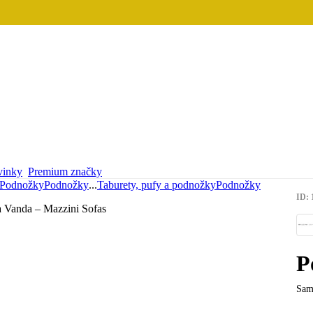
inky
Premium značky
Podnožky
Podnožky
...
Taburety, pufy a podnožky
Podnožky
ID: 
P
Sam