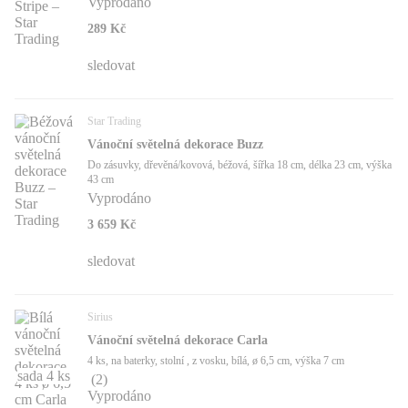
Vyprodáno
289 Kč
sledovat
Star Trading
Vánoční světelná dekorace Buzz
Do zásuvky, dřevěná/kovová, béžová, šířka 18 cm, délka 23 cm, výška
43 cm
Vyprodáno
3 659 Kč
sledovat
Sirius
Vánoční světelná dekorace Carla
4 ks, na baterky, stolní , z vosku, bílá, ø 6,5 cm, výška 7 cm
sada 4 ks
(
2
)
Vyprodáno