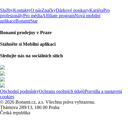
Služby
Kontakty
O nás
Značky
Dárkové poukazy
Kariéra
Pro
profesionály
Pro média
Affiliate program
Nová mobilní
aplikace
BonamiStar
Bonami prodejny v Praze
Stáhněte si Mobilní aplikaci
Sledujte nás na sociálních sítích
Obchodní podmínky
Ochrana osobních údajů
Pravidla a nastavení
cookies
© 2026 Bonami.cz, a.s. Všechna práva vyhrazena.
Thámova 289/13, 186 00 Praha
Česká republika