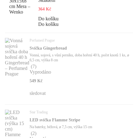
Skladem
364 Kč
Do košíku
Do košíku
Perfumed Prague
Svíčka Gingerbread
Vonná, sojová, s vůní perníku, doba hoření 40 h, počet knotů 1 ks, ø
6,5 cm, výška 8 cm
(
7
)
Vyprodáno
549 Kč
sledovat
Star Trading
LED svíčka Flamme Stripe
Na baterky, béžová, ø 7,5 cm, výška 15 cm
(
2
)