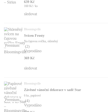
639 Kč
160 Kč / ks
sledovat
Bloomingville
Svícen Frosty
Na čajovou svíčku, skleněný
Premium
(
2
)
Vyprodáno
369 Kč
sledovat
Bloomingville
Závěsné vánoční dekorace v sadě Star
6 ks, papírové
Premium
(
4
)
Vyprodáno