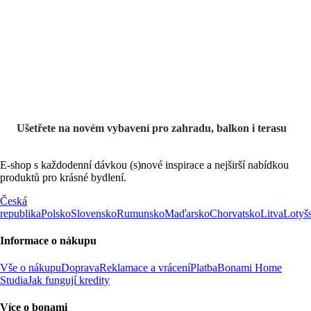
Zahrada ve slevě
Ušetřete na novém vybavení pro zahradu, balkon i terasu
E-shop s každodenní dávkou (s)nové inspirace a nejširší nabídkou
produktů pro krásné bydlení.
Česká
republika
Polsko
Slovensko
Rumunsko
Maďarsko
Chorvatsko
Litva
Lotyš
Informace o nákupu
Vše o nákupu
Doprava
Reklamace a vrácení
Platba
Bonami Home
Studia
Jak fungují kredity
Více o bonami