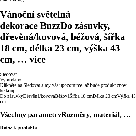
Vánoční světelná
dekorace Buzz
Do zásuvky,
dřevěná/kovová, béžová, šířka
18 cm, délka 23 cm, výška 43
cm
, …
více
Sledovat
Vyprodáno
Klikněte na Sledovat a my vás upozorníme, až bude produkt znovu
ke koupi.
Do zásuvky
Dřevěná/kovová
Béžová
Šířka 18 cm
Délka 23 cm
Výška 43
cm
Všechny parametry
Rozměry, materiál, …
Dotaz k produktu