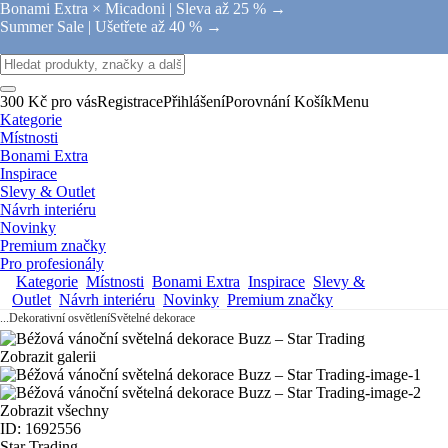
Bonami Extra × Micadoni |
Sleva až 25 % →
Summer Sale |
Ušetřete až 40 % →
300 Kč pro vás
Registrace
Přihlášení
Porovnání
Košík
Menu
Kategorie
Místnosti
Bonami Extra
Inspirace
Slevy & Outlet
Návrh interiéru
Novinky
Premium značky
Pro profesionály
Kategorie
Místnosti
Bonami Extra
Inspirace
Slevy &
Outlet
Návrh interiéru
Novinky
Premium značky
...
Dekorativní osvětlení
Světelné dekorace
Zobrazit galerii
Zobrazit všechny
ID: 1692556
Star Trading