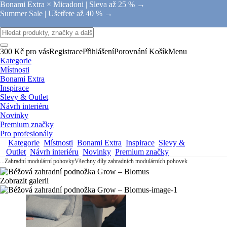
Bonami Extra × Micadoni |
Sleva až 25 % →
Summer Sale |
Ušetřete až 40 % →
300 Kč pro vás
Registrace
Přihlášení
Porovnání
Košík
Menu
Kategorie
Místnosti
Bonami Extra
Inspirace
Slevy & Outlet
Návrh interiéru
Novinky
Premium značky
Pro profesionály
Kategorie
Místnosti
Bonami Extra
Inspirace
Slevy &
Outlet
Návrh interiéru
Novinky
Premium značky
...
Zahradní modulární pohovky
Všechny díly zahradních modulárních pohovek
Zobrazit galerii