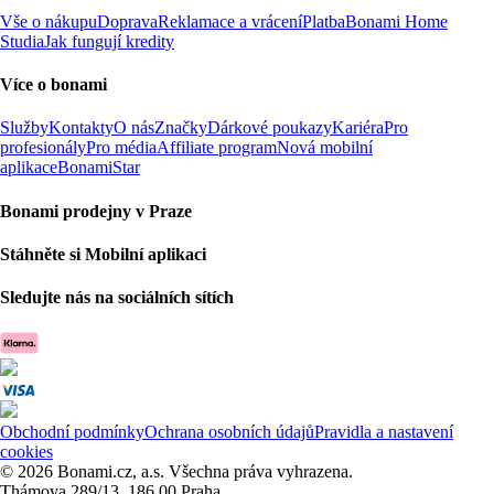
Vše o nákupu
Doprava
Reklamace a vrácení
Platba
Bonami Home
Studia
Jak fungují kredity
Více o bonami
Služby
Kontakty
O nás
Značky
Dárkové poukazy
Kariéra
Pro
profesionály
Pro média
Affiliate program
Nová mobilní
aplikace
BonamiStar
Bonami prodejny v Praze
Stáhněte si Mobilní aplikaci
Sledujte nás na sociálních sítích
Obchodní podmínky
Ochrana osobních údajů
Pravidla a nastavení
cookies
© 2026 Bonami.cz, a.s. Všechna práva vyhrazena.
Thámova 289/13, 186 00 Praha