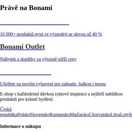
Právě na Bonami
Summer Sale až -40 %
10 000+ produktů nyní ve výprodeji se slevou až 40 %
Bonami Outlet
Nábytek a doplňky za výrazně nižší ceny
Zahrada ve slevě
Ušetřete na novém vybavení pro zahradu, balkon i terasu
E-shop s každodenní dávkou (s)nové inspirace a nejširší nabídkou
produktů pro krásné bydlení.
Česká
republika
Polsko
Slovensko
Rumunsko
Maďarsko
Chorvatsko
Litva
Lotyš
Informace o nákupu