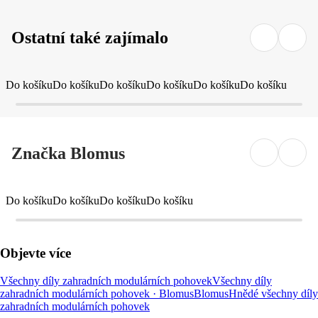
Ostatní také zajímalo
Do košíku
Do košíku
Do košíku
Do košíku
Do košíku
Do košíku
Značka Blomus
Do košíku
Do košíku
Do košíku
Do košíku
Objevte více
Všechny díly zahradních modulárních pohovek
Všechny díly
zahradních modulárních pohovek · Blomus
Blomus
Hnědé všechny díly
zahradních modulárních pohovek