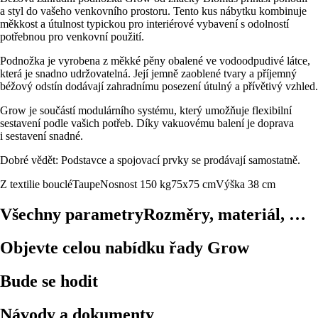
a styl do vašeho venkovního prostoru. Tento kus nábytku kombinuje
měkkost a útulnost typickou pro interiérové vybavení s odolností
potřebnou pro venkovní použití.
Podnožka je vyrobena z měkké pěny obalené ve vodoodpudivé látce,
která je snadno udržovatelná. Její jemně zaoblené tvary a příjemný
béžový odstín dodávají zahradnímu posezení útulný a přívětivý vzhled.
Grow je součástí modulárního systému, který umožňuje flexibilní
sestavení podle vašich potřeb. Díky vakuovému balení je doprava
i sestavení snadné.
Dobré vědět: Podstavce a spojovací prvky se prodávají samostatně.
Z textilie bouclé
Taupe
Nosnost 150 kg
75x75 cm
Výška 38 cm
Všechny parametry
Rozměry, materiál, …
Objevte celou nabídku řady Grow
Bude se hodit
Návody a dokumenty