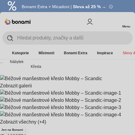
Bonami Extra × Micadoni |
Summer Sale |
Ušetřete až 40 % →
Sleva až 25 % →
Menu
Kategorie
Místnosti
Bonami Extra
Inspirace
Slevy &
...
Nábytek
Křesla
Zobrazit galerii
Zobrazit všechny
(+4)
Jen na Bonami