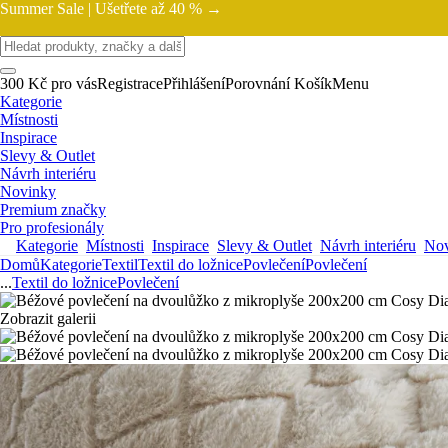
Summer Sale |
Ušetřete až 40 % →
300 Kč pro vás
Registrace
Přihlášení
Porovnání
Košík
Menu
Kategorie
Místnosti
Inspirace
Slevy & Outlet
Návrh interiéru
Novinky
Premium značky
Pro profesionály
Kategorie
Místnosti
Inspirace
Slevy & Outlet
Návrh interiéru
Nov
Domů
Kategorie
Textil
Textil do ložnice
Povlečení
Povlečení
...
Textil do ložnice
Povlečení
Zobrazit galerii