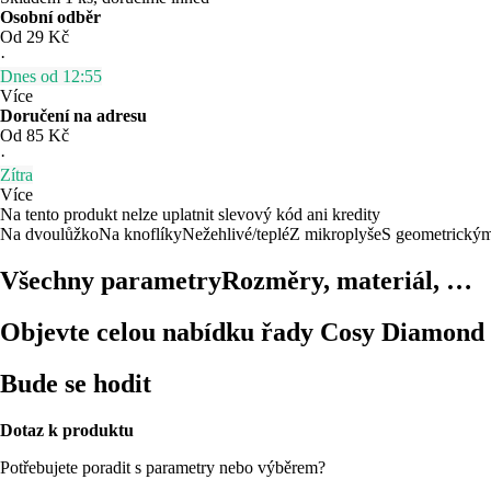
Osobní odběr
Od 29 Kč
·
Dnes od 12:55
Více
Doručení na adresu
Od 85 Kč
·
Zítra
Více
Na tento produkt nelze uplatnit slevový kód ani kredity
Na dvoulůžko
Na knoflíky
Nežehlivé/teplé
Z mikroplyše
S geometrický
Všechny parametry
Rozměry, materiál, …
Objevte celou nabídku řady Cosy Diamond
Bude se hodit
Dotaz k produktu
Potřebujete poradit s parametry nebo výběrem?