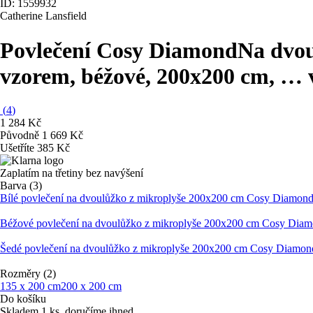
ID: 1559932
Catherine Lansfield
Povlečení Cosy Diamond
Na dvou
vzorem, béžové, 200x200 cm
, …
(
4
)
1 284 Kč
Původně
1 669 Kč
Ušetříte 385 Kč
Zaplatím na třetiny bez navýšení
Barva (3)
Bílé povlečení na dvoulůžko z mikroplyše 200x200 cm Cosy Diamond 
Béžové povlečení na dvoulůžko z mikroplyše 200x200 cm Cosy Diamo
Šedé povlečení na dvoulůžko z mikroplyše 200x200 cm Cosy Diamond
Rozměry (2)
135 x 200 cm
200 x 200 cm
Do košíku
Skladem 1 ks, doručíme ihned