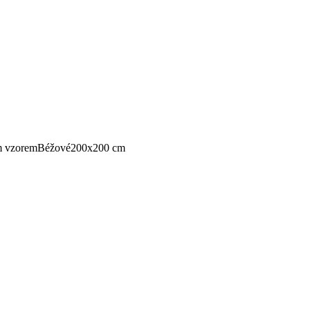
m vzorem
Béžové
200x200 cm