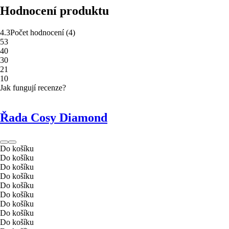
Hodnocení produktu
4.3
Počet hodnocení
(
4
)
5
3
4
0
3
0
2
1
1
0
Jak fungují recenze?
Řada Cosy Diamond
Do košíku
Do košíku
Do košíku
Do košíku
Do košíku
Do košíku
Do košíku
Do košíku
Do košíku