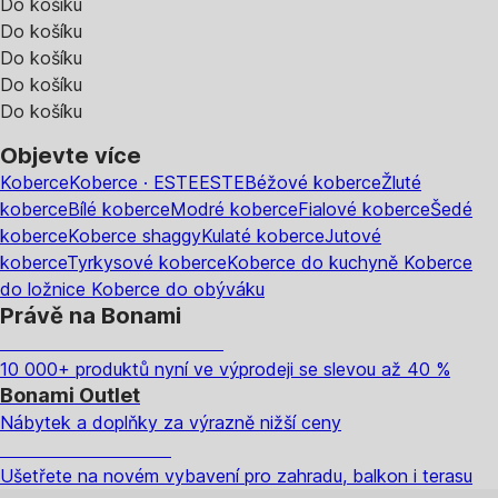
Do košíku
Do košíku
Do košíku
Do košíku
Do košíku
Objevte více
Koberce
Koberce · ESTE
ESTE
Béžové koberce
Žluté
koberce
Bílé koberce
Modré koberce
Fialové koberce
Šedé
koberce
Koberce shaggy
Kulaté koberce
Jutové
koberce
Tyrkysové koberce
Koberce do kuchyně
Koberce
do ložnice
Koberce do obýváku
Právě na Bonami
Summer Sale až -40 %
10 000+ produktů nyní ve výprodeji se slevou až 40 %
Bonami Outlet
Nábytek a doplňky za výrazně nižší ceny
Zahrada ve slevě
Ušetřete na novém vybavení pro zahradu, balkon i terasu