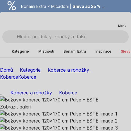
Bonami Extra × Micadoni |
Summer Sale |
Ušetřete až 40 % →
Sleva až 25 % →
Menu
Kategorie
Místnosti
Bonami Extra
Inspirace
Slevy
Domů
Kategorie
Koberce a rohožky
Koberce
Koberce
...
Koberce a rohožky
Koberce
Zobrazit galerii