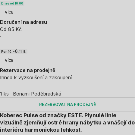
Dnes od 10:00
VÍCE
Doručení na adresu
Od 85 Kč
·
Pon 10. – Út 11. 8.
VÍCE
Rezervace na prodejně
Ihned k vyzkoušení a zakoupení
1 ks
·
Bonami Poděbradská
REZERVOVAT NA PRODEJNĚ
Koberec Pulse od značky ESTE. Plynulé linie
vizuálně zjemňují ostré hrany nábytku a vnášejí do
interiéru harmonickou lehkost.