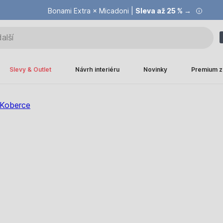
Bonami Extra × Micadoni |
Summer Sale |
Ušetřete až 40 % →
Sleva až 25 % →
Slevy & Outlet
Návrh interiéru
Novinky
Premium z
Koberce