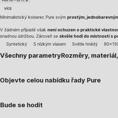
Pon 10. – Út 11. 8.
VÍCE
Minimalistický koberec Pure svým
prostým, jednobarevný
V žádném případě však
není ochuzen o praktické vlastnos
snadnou údržbou. Zároveň se
skvěle hodí do místností s
Syntetický
S nízkým vlasem
Světle hnědý
80x15
Všechny parametry
Rozměry, materiál
Objevte celou nabídku řady Pure
Bude se hodit