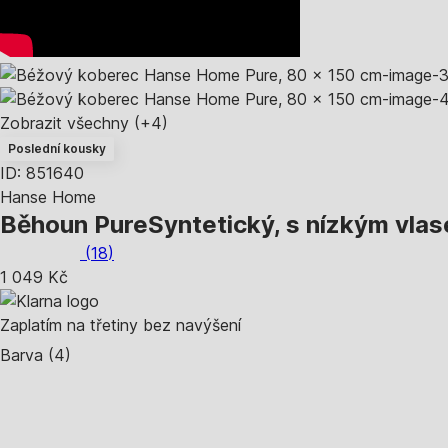
Zobrazit všechny
(+4)
Poslední kousky
ID: 851640
Hanse Home
Běhoun Pure
Syntetický, s nízkým vla
(
18
)
1 049 Kč
Zaplatím na třetiny bez navýšení
Barva (4)