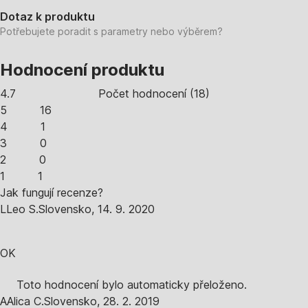
Dotaz k produktu
Potřebujete poradit s parametry nebo výběrem?
Hodnocení produktu
4.7
Počet hodnocení
(
18
)
5
16
4
1
3
0
2
0
1
1
Jak fungují recenze?
L
Leo S.
Slovensko
,
14. 9. 2020
OK
Toto hodnocení bylo automaticky přeloženo.
A
Alica C.
Slovensko
,
28. 2. 2019