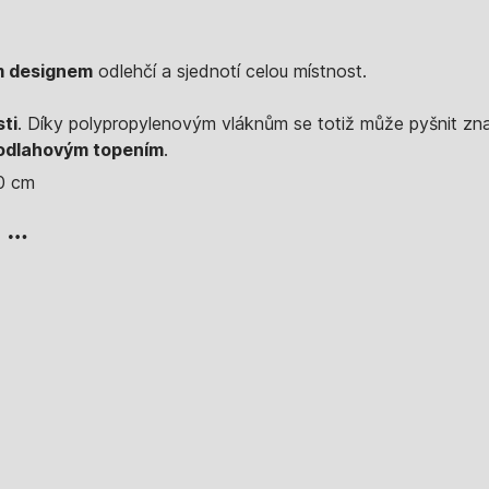
m designem
odlehčí a sjednotí celou místnost.
ti
. Díky polypropylenovým vláknům se totiž může pyšnit znač
 podlahovým topením
.
0 cm
, …