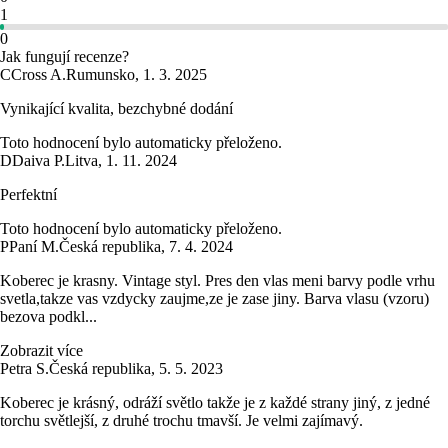
1
0
Jak fungují recenze?
C
Cross A.
Rumunsko
,
1. 3. 2025
Vynikající kvalita, bezchybné dodání
Toto hodnocení bylo automaticky přeloženo.
D
Daiva P.
Litva
,
1. 11. 2024
Perfektní
Toto hodnocení bylo automaticky přeloženo.
P
Paní M.
Česká republika
,
7. 4. 2024
Koberec je krasny. Vintage styl. Pres den vlas meni barvy podle vrhu
svetla,takze vas vzdycky zaujme,ze je zase jiny. Barva vlasu (vzoru)
bezova podkl...
Zobrazit více
Petra S.
Česká republika
,
5. 5. 2023
Koberec je krásný, odráží světlo takže je z každé strany jiný, z jedné
torchu světlejší, z druhé trochu tmavší. Je velmi zajímavý.