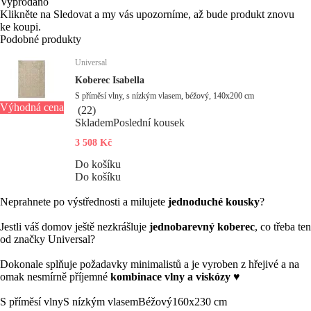
Vyprodáno
Klikněte na Sledovat a my vás upozorníme, až bude produkt znovu
ke koupi.
Podobné produkty
Universal
Koberec Isabella
S příměsí vlny, s nízkým vlasem, béžový, 140x200 cm
Výhodná cena
(
22
)
Skladem
Poslední kousek
3 508 Kč
Do košíku
Do košíku
Neprahnete po výstřednosti a milujete
jednoduché kousky
?
Jestli váš domov ještě nezkrášluje
jednobarevný koberec
, co třeba ten
od značky Universal?
Dokonale splňuje požadavky minimalistů a je vyroben z hřejivé a na
omak nesmírně příjemné
kombinace vlny a viskózy
♥
S příměsí vlny
S nízkým vlasem
Béžový
160x230 cm