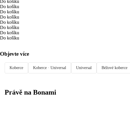
Do košíku
Do košíku
Do košíku
Do košíku
Do košíku
Do košíku
Do košíku
Do košíku
Objevte více
Koberce
Koberce · Universal
Universal
Béžové koberce
Právě na Bonami
Summer Sale
až -40 %