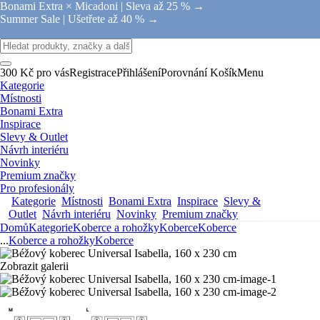
Bonami Extra × Micadoni |
Sleva až 25 % →
Summer Sale |
Ušetřete až 40 % →
300 Kč pro vás
Registrace
Přihlášení
Porovnání
Košík
Menu
Kategorie
Místnosti
Bonami Extra
Inspirace
Slevy & Outlet
Návrh interiéru
Novinky
Premium značky
Pro profesionály
Kategorie
Místnosti
Bonami Extra
Inspirace
Slevy &
Outlet
Návrh interiéru
Novinky
Premium značky
Domů
Kategorie
Koberce a rohožky
Koberce
Koberce
...
Koberce a rohožky
Koberce
Zobrazit galerii