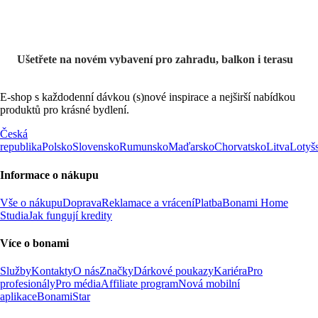
Ušetřete na novém vybavení pro zahradu, balkon i terasu
E-shop s každodenní dávkou (s)nové inspirace a nejširší nabídkou
produktů pro krásné bydlení.
Česká
republika
Polsko
Slovensko
Rumunsko
Maďarsko
Chorvatsko
Litva
Lotyš
Informace o nákupu
Vše o nákupu
Doprava
Reklamace a vrácení
Platba
Bonami Home
Studia
Jak fungují kredity
Více o bonami
Služby
Kontakty
O nás
Značky
Dárkové poukazy
Kariéra
Pro
profesionály
Pro média
Affiliate program
Nová mobilní
aplikace
BonamiStar