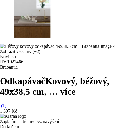
Zobrazit všechny
(+2)
Novinka
ID: 1927466
Brabantia
Odkapávač
Kovový, béžový,
49x38,5 cm
, …
více
(
1
)
1 397 Kč
Zaplatím na třetiny bez navýšení
Do košíku