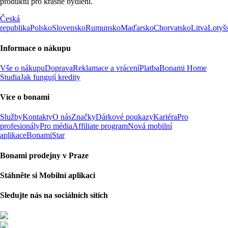
produktů pro krásné bydlení.
Česká
republika
Polsko
Slovensko
Rumunsko
Maďarsko
Chorvatsko
Litva
Lotyš
Informace o nákupu
Vše o nákupu
Doprava
Reklamace a vrácení
Platba
Bonami Home
Studia
Jak fungují kredity
Více o bonami
Služby
Kontakty
O nás
Značky
Dárkové poukazy
Kariéra
Pro
profesionály
Pro média
Affiliate program
Nová mobilní
aplikace
BonamiStar
Bonami prodejny v Praze
Stáhněte si Mobilní aplikaci
Sledujte nás na sociálních sítích