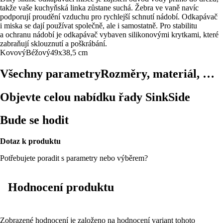
takže vaše kuchyňská linka zůstane suchá. Žebra ve vaně navíc
podporují proudění vzduchu pro rychlejší schnutí nádobí. Odkapávač
i miska se dají používat společně, ale i samostatně. Pro stabilitu
a ochranu nádobí je odkapávač vybaven silikonovými krytkami, které
zabraňují sklouznutí a poškrábání.
Kovový
Béžový
49x38,5 cm
Všechny parametry
Rozměry, materiál, …
Objevte celou nabídku řady SinkSide
Bude se hodit
Dotaz k produktu
Potřebujete poradit s parametry nebo výběrem?
Hodnocení produktu
Zobrazené hodnocení je založeno na hodnocení variant tohoto