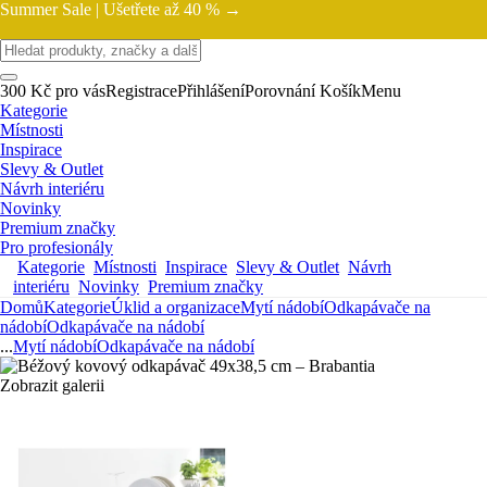
Summer Sale |
Ušetřete až 40 % →
300 Kč pro vás
Registrace
Přihlášení
Porovnání
Košík
Menu
Kategorie
Místnosti
Inspirace
Slevy & Outlet
Návrh interiéru
Novinky
Premium značky
Pro profesionály
Kategorie
Místnosti
Inspirace
Slevy & Outlet
Návrh
interiéru
Novinky
Premium značky
Domů
Kategorie
Úklid a organizace
Mytí nádobí
Odkapávače na
nádobí
Odkapávače na nádobí
...
Mytí nádobí
Odkapávače na nádobí
Zobrazit galerii