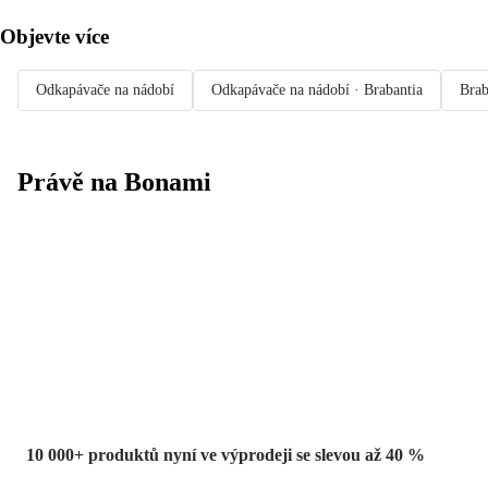
Objevte více
Odkapávače na nádobí
Odkapávače na nádobí · Brabantia
Brab
Právě na Bonami
Summer Sale
až -40 %
10 000+ produktů nyní ve výprodeji se slevou až 40 %