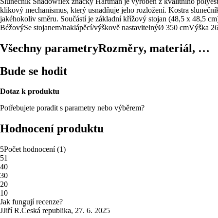
Slunečník Shadowflex značky Hartman je vyroben z kvalitního polyest
klikový mechanismus, který usnadňuje jeho rozložení. Kostra sluneční
jakéhokoliv směru. Součástí je základní křížový stojan (48,5 x 48,5 cm)
Béžový
Se stojanem/naklápěcí/výškově nastavitelný
Ø 350 cm
Výška 2
Všechny parametry
Rozměry, materiál, …
Bude se hodit
Dotaz k produktu
Potřebujete poradit s parametry nebo výběrem?
Hodnocení produktu
5
Počet hodnocení
(
1
)
5
1
4
0
3
0
2
0
1
0
Jak fungují recenze?
J
Jiří R.
Česká republika
,
27. 6. 2025