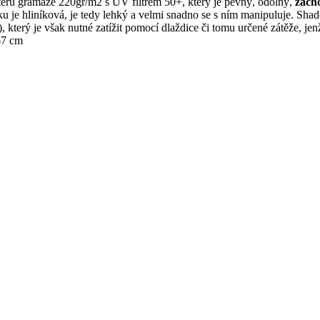
eru gramáže 220gr/m2 s UV filtrem 50+, který je pevný, odolný,
zach
ku je hliníková, je tedy lehký a velmi snadno se s ním manipuluje. Sh
, který je však nutné zatížit pomocí dlaždice či tomu určené zátěže, jen
67 cm