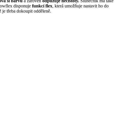
ová si barvu
a zároveň
odpuzuje nečistoty.
Slunečník má také
adowflex disponuje
funkcí flex
, která umožňuje nastavit ho do
ž je třeba dokoupit odděleně.