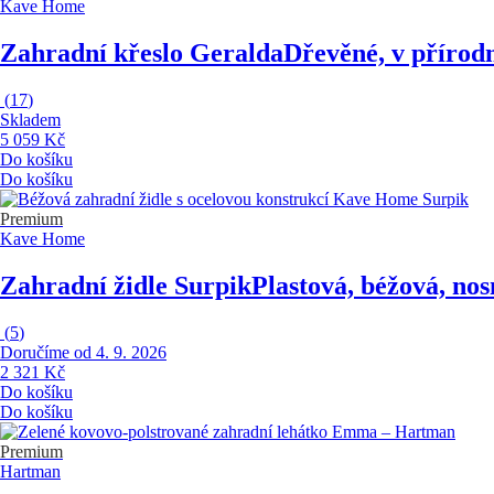
Kave Home
Zahradní křeslo Geralda
Dřevěné, v přírodn
(
17
)
Skladem
5 059 Kč
Do košíku
Do košíku
Premium
Kave Home
Zahradní židle Surpik
Plastová, béžová, nos
(
5
)
Doručíme od 4. 9. 2026
2 321 Kč
Do košíku
Do košíku
Premium
Hartman