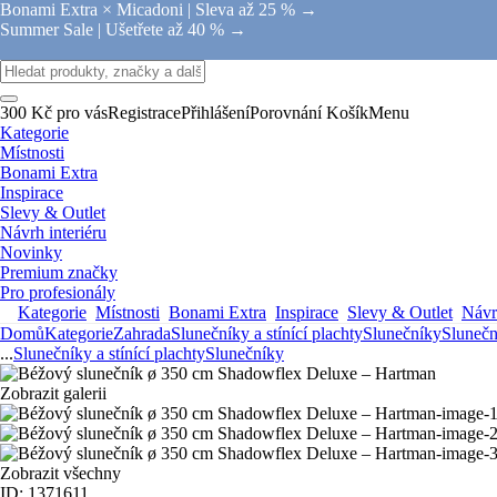
Bonami Extra × Micadoni |
Sleva až 25 % →
Summer Sale |
Ušetřete až 40 % →
300 Kč pro vás
Registrace
Přihlášení
Porovnání
Košík
Menu
Kategorie
Místnosti
Bonami Extra
Inspirace
Slevy & Outlet
Návrh interiéru
Novinky
Premium značky
Pro profesionály
Kategorie
Místnosti
Bonami Extra
Inspirace
Slevy & Outlet
Návrh
Domů
Kategorie
Zahrada
Slunečníky a stínící plachty
Slunečníky
Slunečn
...
Slunečníky a stínící plachty
Slunečníky
Zobrazit galerii
Zobrazit všechny
ID: 1371611