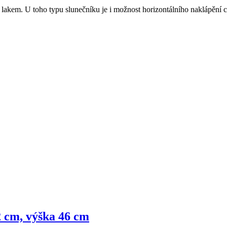
akem. U toho typu slunečníku je i možnost horizontálního naklápění cc
2 cm, výška 46 cm