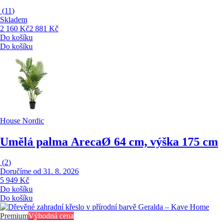
(
11
)
Skladem
2 160 Kč
2 881 Kč
Do košíku
Do košíku
House Nordic
Umělá palma Areca
Ø 64 cm, výška 175 cm
(
2
)
Doručíme od 31. 8. 2026
5 949 Kč
Do košíku
Do košíku
Premium
Výhodná cena