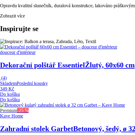
Opravdu kvalitní slunečník, duralová konstrukce, lakováno práškovým l
Zobrazit více
Inspirujte se
douceur d'intérieur
Dekorační polštář Essentiel
Žlutý, 60x60 cm
(
4
)
Skladem
Poslední kousky
349 Kč
Do košíku
Do košíku
Premium
-25 %
Kave Home
Zahradní stolek Garbet
Betonový, šedý, ø 3