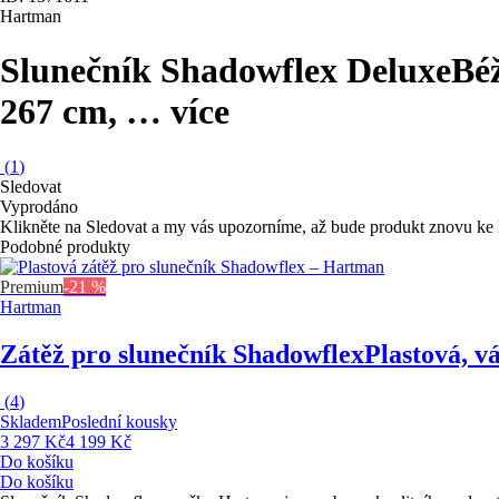
Hartman
Slunečník Shadowflex Deluxe
Béž
267 cm
, …
více
(
1
)
Sledovat
Vyprodáno
Klikněte na Sledovat a my vás upozorníme, až bude produkt znovu ke 
Podobné produkty
Premium
-21 %
Hartman
Zátěž pro slunečník Shadowflex
Plastová, v
(
4
)
Skladem
Poslední kousky
3 297 Kč
4 199 Kč
Do košíku
Do košíku