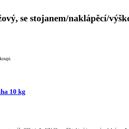
ový, se stojanem/naklápěcí/výško
koupi.
áha 10 kg