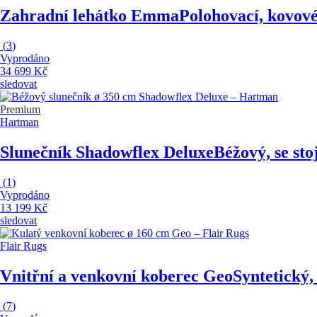
Zahradní lehátko Emma
Polohovací, kovové
(
3
)
Vyprodáno
34 699 Kč
sledovat
Premium
Hartman
Slunečník Shadowflex Deluxe
Béžový, se st
(
1
)
Vyprodáno
13 199 Kč
sledovat
Flair Rugs
Vnitřní a venkovní koberec Geo
Syntetický,
(
7
)