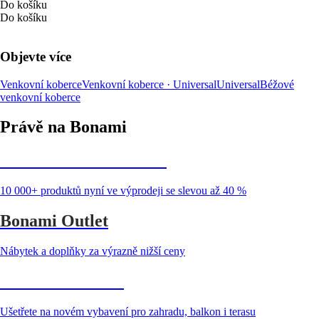
Do košíku
Do košíku
Objevte více
Venkovní koberce
Venkovní koberce · Universal
Universal
Béžové
venkovní koberce
Právě na Bonami
Summer Sale až -40 %
10 000+ produktů nyní ve výprodeji se slevou až 40 %
Bonami Outlet
Nábytek a doplňky za výrazně nižší ceny
Zahrada ve slevě
Ušetřete na novém vybavení pro zahradu, balkon i terasu