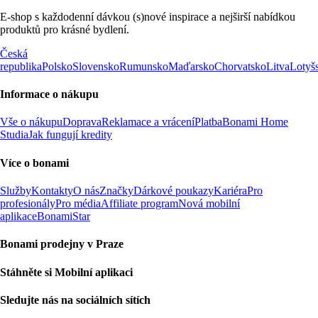
E-shop s každodenní dávkou (s)nové inspirace a nejširší nabídkou
produktů pro krásné bydlení.
Česká
republika
Polsko
Slovensko
Rumunsko
Maďarsko
Chorvatsko
Litva
Lotyš
Informace o nákupu
Vše o nákupu
Doprava
Reklamace a vrácení
Platba
Bonami Home
Studia
Jak fungují kredity
Více o bonami
Služby
Kontakty
O nás
Značky
Dárkové poukazy
Kariéra
Pro
profesionály
Pro média
Affiliate program
Nová mobilní
aplikace
BonamiStar
Bonami prodejny v Praze
Stáhněte si Mobilní aplikaci
Sledujte nás na sociálních sítích