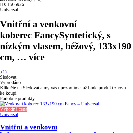
ID: 1505926
Universal
Vnitřní a venkovní
koberec Fancy
Syntetický, s
nízkým vlasem, béžový, 133x190
cm
, …
více
(
1
)
Sledovat
Vyprodáno
Klikněte na Sledovat a my vás upozorníme, až bude produkt znovu
ke koupi.
Podobné produkty
Výhodná cena
Universal
Vnitřní a venkovní