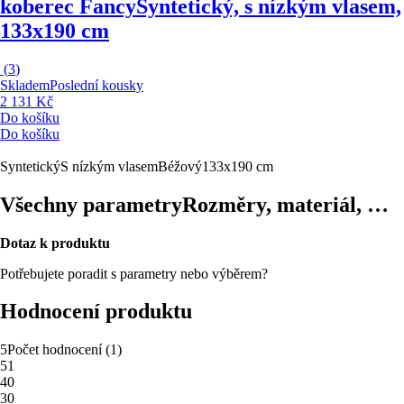
koberec Fancy
Syntetický, s nízkým vlasem,
133x190 cm
(
3
)
Skladem
Poslední kousky
2 131 Kč
Do košíku
Do košíku
Syntetický
S nízkým vlasem
Béžový
133x190 cm
Všechny parametry
Rozměry, materiál, …
Dotaz k produktu
Potřebujete poradit s parametry nebo výběrem?
Hodnocení produktu
5
Počet hodnocení
(
1
)
5
1
4
0
3
0