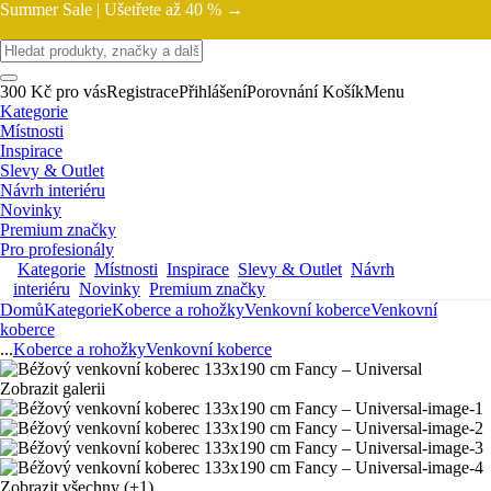
Summer Sale |
Ušetřete až 40 % →
300 Kč pro vás
Registrace
Přihlášení
Porovnání
Košík
Menu
Kategorie
Místnosti
Inspirace
Slevy & Outlet
Návrh interiéru
Novinky
Premium značky
Pro profesionály
Kategorie
Místnosti
Inspirace
Slevy & Outlet
Návrh
interiéru
Novinky
Premium značky
Domů
Kategorie
Koberce a rohožky
Venkovní koberce
Venkovní
koberce
...
Koberce a rohožky
Venkovní koberce
Zobrazit galerii
Zobrazit všechny
(+1)