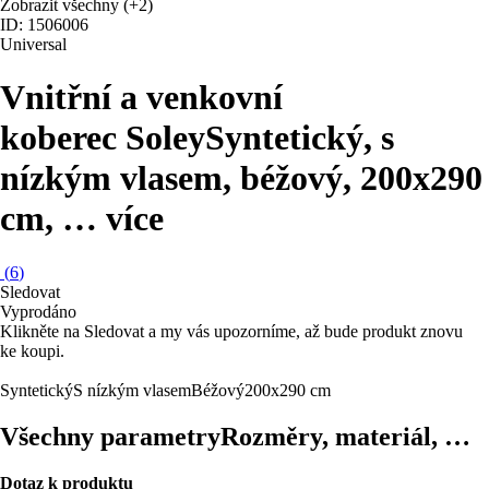
Zobrazit všechny
(+2)
ID: 1506006
Universal
Vnitřní a venkovní
koberec Soley
Syntetický, s
nízkým vlasem, béžový, 200x290
cm
, …
více
(
6
)
Sledovat
Vyprodáno
Klikněte na Sledovat a my vás upozorníme, až bude produkt znovu
ke koupi.
Syntetický
S nízkým vlasem
Béžový
200x290 cm
Všechny parametry
Rozměry, materiál, …
Dotaz k produktu