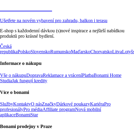
Zahrada ve slevě
Ušetřete na novém vybavení pro zahradu, balkon i terasu
E-shop s každodenní dávkou (s)nové inspirace a nejširší nabídkou
produktů pro krásné bydlení.
Česká
republika
Polsko
Slovensko
Rumunsko
Maďarsko
Chorvatsko
Litva
Lotyš
Informace o nákupu
Vše o nákupu
Doprava
Reklamace a vrácení
Platba
Bonami Home
Studia
Jak fungují kredity
Více o bonami
Služby
Kontakty
O nás
Značky
Dárkové poukazy
Kariéra
Pro
profesionály
Pro média
Affiliate program
Nová mobilní
aplikace
BonamiStar
Bonami prodejny v Praze