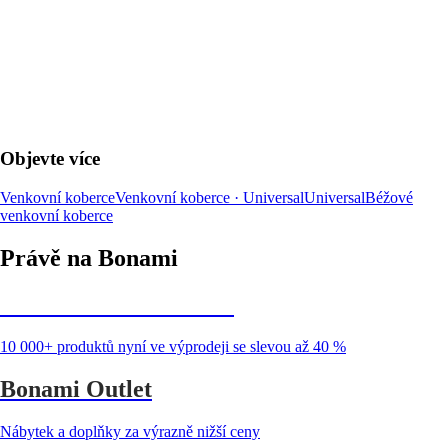
DO KOŠÍKU
Objevte více
Venkovní koberce
Venkovní koberce · Universal
Universal
Béžové
venkovní koberce
Právě na Bonami
Summer Sale až -40 %
10 000+ produktů nyní ve výprodeji se slevou až 40 %
Bonami Outlet
Nábytek a doplňky za výrazně nižší ceny