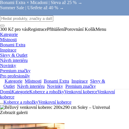
Bonami Extra × Micadoni |
Sleva až 25 % →
Summer Sale |
Ušetřete až 40 % →
300 Kč pro vás
Registrace
Přihlášení
Porovnání
Košík
Menu
Kategorie
Místnosti
Bonami Extra
Inspirace
Slevy & Outlet
Návrh interiéru
Novinky
Premium značky
Pro profesionály
Kategorie
Místnosti
Bonami Extra
Inspirace
Slevy &
Outlet
Návrh interiéru
Novinky
Premium značky
Domů
Kategorie
Koberce a rohožky
Venkovní koberce
Venkovní
koberce
...
Koberce a rohožky
Venkovní koberce
Zobrazit galerii