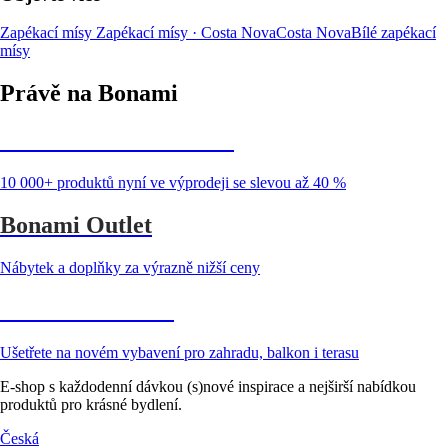
Zapékací mísy
Zapékací mísy · Costa Nova
Costa Nova
Bílé zapékací
mísy
Právě na Bonami
Summer Sale až -40 %
10 000+ produktů nyní ve výprodeji se slevou až 40 %
Bonami Outlet
Nábytek a doplňky za výrazně nižší ceny
Zahrada ve slevě
Ušetřete na novém vybavení pro zahradu, balkon i terasu
E-shop s každodenní dávkou (s)nové inspirace a nejširší nabídkou
produktů pro krásné bydlení.
Česká