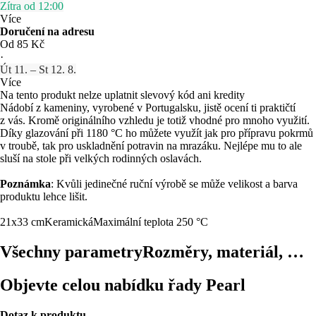
Zítra od 12:00
Více
Doručení na adresu
Od 85 Kč
·
Út 11. – St 12. 8.
Více
Na tento produkt nelze uplatnit slevový kód ani kredity
Nádobí z kameniny, vyrobené v Portugalsku, jistě ocení ti praktičtí
z vás. Kromě originálního vzhledu je totiž vhodné pro mnoho využití.
Díky glazování při 1180 °C ho můžete využít jak pro přípravu pokrmů
v troubě, tak pro uskladnění potravin na mrazáku. Nejlépe mu to ale
sluší na stole při velkých rodinných oslavách.
Poznámka
: Kvůli jedinečné ruční výrobě se může velikost a barva
produktu lehce lišit.
21x33 cm
Keramická
Maximální teplota 250 °C
Všechny parametry
Rozměry, materiál, …
Objevte celou nabídku řady Pearl
Dotaz k produktu