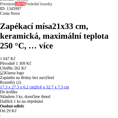
Premium
-20 %
Poslední kousky
ID: 1345997
Costa Nova
Zapékací mísa
21x33 cm,
keramická, maximální teplota
250 °C
, …
více
1 047 Kč
Původně
1 309 Kč
Ušetříte 262 Kč
Zaplatím na třetiny bez navýšení
Rozměry (2)
17.3 x 27.3 x 6.2 cm
20.6 x 32.7 x 7.3 cm
Do košíku
Skladem 3 ks, doručíme ihned
Dalších 1 ks na objednání
Osobní odběr
Od 29 Kč
·