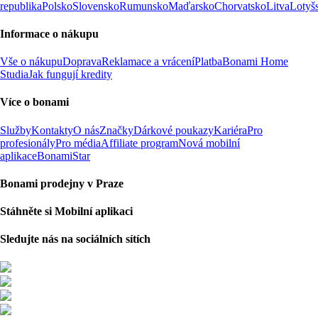
republika
Polsko
Slovensko
Rumunsko
Maďarsko
Chorvatsko
Litva
Lotyš
Informace o nákupu
Vše o nákupu
Doprava
Reklamace a vrácení
Platba
Bonami Home
Studia
Jak fungují kredity
Více o bonami
Služby
Kontakty
O nás
Značky
Dárkové poukazy
Kariéra
Pro
profesionály
Pro média
Affiliate program
Nová mobilní
aplikace
BonamiStar
Bonami prodejny v Praze
Stáhněte si Mobilní aplikaci
Sledujte nás na sociálních sítích