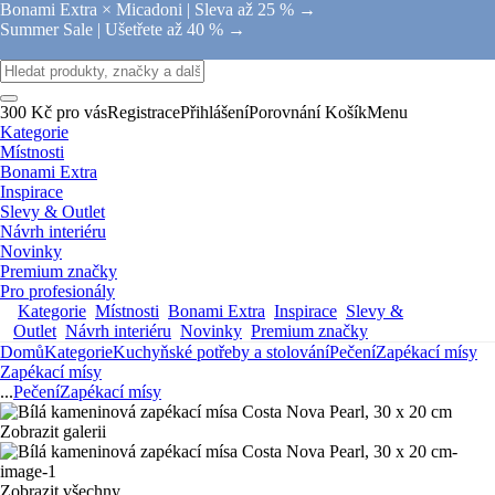
Bonami Extra × Micadoni |
Sleva až 25 % →
Summer Sale |
Ušetřete až 40 % →
300 Kč pro vás
Registrace
Přihlášení
Porovnání
Košík
Menu
Kategorie
Místnosti
Bonami Extra
Inspirace
Slevy & Outlet
Návrh interiéru
Novinky
Premium značky
Pro profesionály
Kategorie
Místnosti
Bonami Extra
Inspirace
Slevy &
Outlet
Návrh interiéru
Novinky
Premium značky
Domů
Kategorie
Kuchyňské potřeby a stolování
Pečení
Zapékací mísy
Zapékací mísy
...
Pečení
Zapékací mísy
Zobrazit galerii
Zobrazit všechny