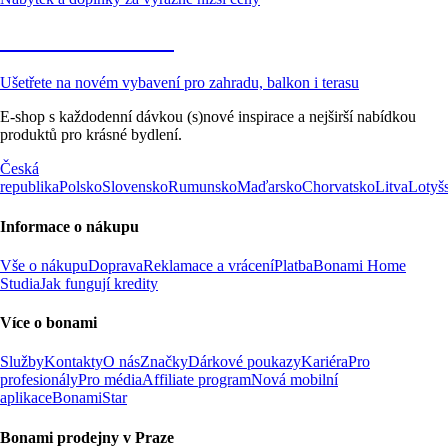
Zahrada ve slevě
Ušetřete na novém vybavení pro zahradu, balkon i terasu
E-shop s každodenní dávkou (s)nové inspirace a nejširší nabídkou
produktů pro krásné bydlení.
Česká
republika
Polsko
Slovensko
Rumunsko
Maďarsko
Chorvatsko
Litva
Lotyš
Informace o nákupu
Vše o nákupu
Doprava
Reklamace a vrácení
Platba
Bonami Home
Studia
Jak fungují kredity
Více o bonami
Služby
Kontakty
O nás
Značky
Dárkové poukazy
Kariéra
Pro
profesionály
Pro média
Affiliate program
Nová mobilní
aplikace
BonamiStar
Bonami prodejny v Praze