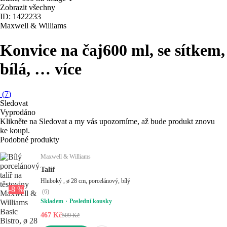
Zobrazit všechny
ID: 1422233
Maxwell & Williams
Konvice na čaj
600 ml, se sítkem,
bílá
, …
více
(
7
)
Sledovat
Vyprodáno
Klikněte na Sledovat a my vás upozorníme, až bude produkt znovu
ke koupi.
Podobné produkty
Maxwell & Williams
Talíř
Hluboký , ø 28 cm, porcelánový, bílý
-8 %
(
6
)
Skladem
Poslední kousky
467 Kč
509 Kč