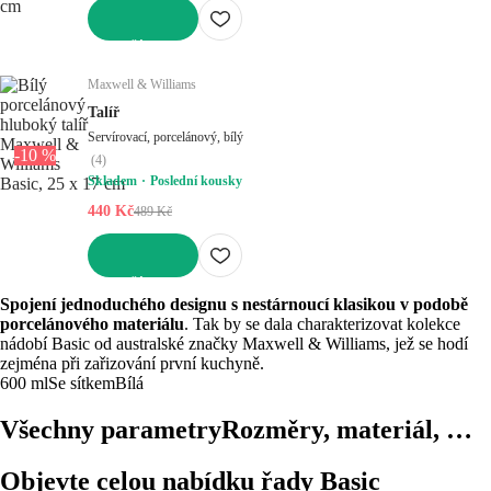
DO KOŠÍKU
Maxwell & Williams
Talíř
Servírovací, porcelánový, bílý
-10 %
(
4
)
Skladem
Poslední kousky
440 Kč
489 Kč
DO KOŠÍKU
Spojení jednoduchého designu s nestárnoucí klasikou v podobě
porcelánového materiálu
. Tak by se dala charakterizovat kolekce
nádobí Basic od australské značky Maxwell & Williams, jež se hodí
zejména při zařizování první kuchyně.
600 ml
Se sítkem
Bílá
Všechny parametry
Rozměry, materiál, …
Objevte celou nabídku řady Basic