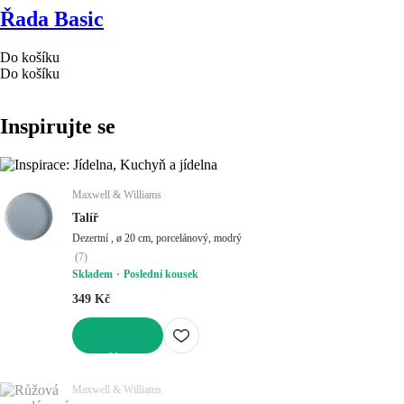
Řada Basic
Do košíku
Do košíku
Inspirujte se
Maxwell & Williams
Talíř
Dezertní , ø 20 cm, porcelánový, modrý
(
7
)
Skladem
Poslední kousek
349 Kč
DO KOŠÍKU
Maxwell & Williams