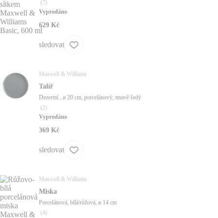
(
7
)
Vyprodáno
629 Kč
sledovat
Maxwell & Williams
Talíř
Dezertní , ø 20 cm, porcelánový, tmavě šedý
(
2
)
Vyprodáno
369 Kč
sledovat
Maxwell & Williams
Miska
Porcelánová, bílá/růžová, ø 14 cm
(
4
)