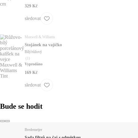
329 Kč
sledovat
Maxwell & Williams
Stojánek na vajíčko
Bílý/růžový
(
1
)
Vyprodáno
169 Kč
sledovat
Bude se hodit
Bredemeijer
Sada filtrů na čaj s odměrkou