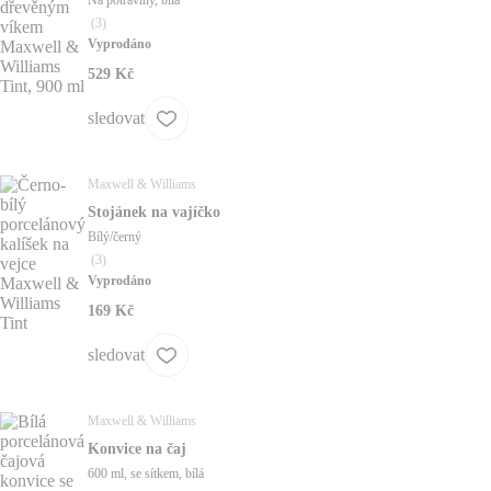
(
3
)
Vyprodáno
529 Kč
sledovat
Maxwell & Williams
Stojánek na vajíčko
Bílý/černý
(
3
)
Vyprodáno
169 Kč
sledovat
Maxwell & Williams
Konvice na čaj
600 ml, se sítkem, bílá