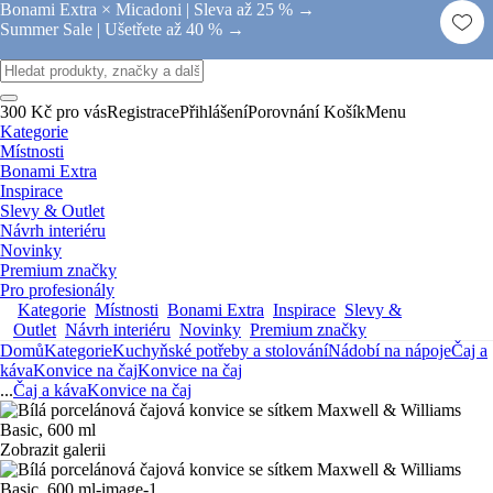
Bonami Extra × Micadoni |
Sleva až 25 % →
Summer Sale |
Ušetřete až 40 % →
300 Kč pro vás
Registrace
Přihlášení
Porovnání
Košík
Menu
Kategorie
Místnosti
Bonami Extra
Inspirace
Slevy & Outlet
Návrh interiéru
Novinky
Premium značky
Pro profesionály
Kategorie
Místnosti
Bonami Extra
Inspirace
Slevy &
Outlet
Návrh interiéru
Novinky
Premium značky
Domů
Kategorie
Kuchyňské potřeby a stolování
Nádobí na nápoje
Čaj a
káva
Konvice na čaj
Konvice na čaj
...
Čaj a káva
Konvice na čaj
Zobrazit galerii