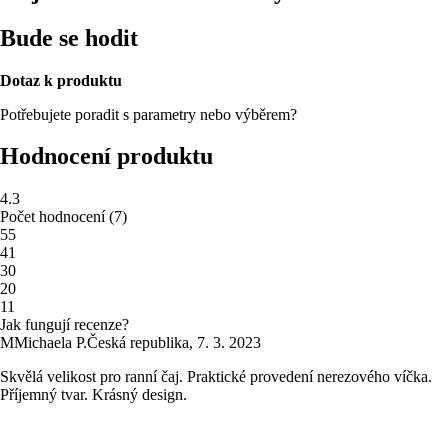
Bude se hodit
Dotaz k produktu
Potřebujete poradit s parametry nebo výběrem?
Hodnocení produktu
4.3
Počet hodnocení
(
7
)
5
5
4
1
3
0
2
0
1
1
Jak fungují recenze?
M
Michaela P.
Česká republika
,
7. 3. 2023
Skvělá velikost pro ranní čaj. Praktické provedení nerezového víčka.
Příjemný tvar. Krásný design.