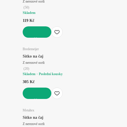
Z nerezové oceli
(
50
)
Skladem
119 Kč
DO KOŠÍKU
Bredemeijer
Sítko na čaj
Z nerezové oceli
(
20
)
Skladem
Poslední kousky
305 Kč
DO KOŠÍKU
Metaltex
Sítko na čaj
Z nerezové oceli