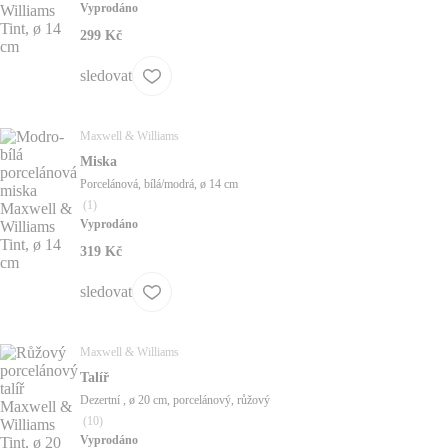
Vyprodáno
299 Kč
sledovat
Maxwell & Williams
Miska
Porcelánová, bílá/modrá, ø 14 cm
(
1
)
Vyprodáno
319 Kč
sledovat
Maxwell & Williams
Talíř
Dezertní , ø 20 cm, porcelánový, růžový
(
10
)
Vyprodáno