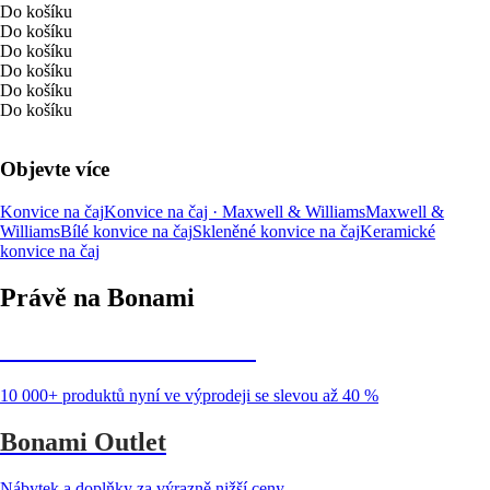
Do košíku
Do košíku
Do košíku
Do košíku
Do košíku
Do košíku
Objevte více
Konvice na čaj
Konvice na čaj · Maxwell & Williams
Maxwell &
Williams
Bílé konvice na čaj
Skleněné konvice na čaj
Keramické
konvice na čaj
Právě na Bonami
Summer Sale až -40 %
10 000+ produktů nyní ve výprodeji se slevou až 40 %
Bonami Outlet
Nábytek a doplňky za výrazně nižší ceny