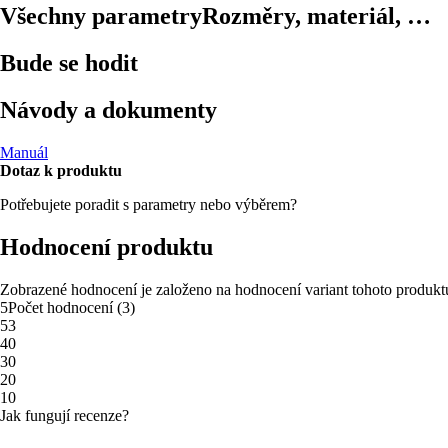
Všechny parametry
Rozměry, materiál, …
Bude se hodit
Návody a dokumenty
Manuál
Dotaz k produktu
Potřebujete poradit s parametry nebo výběrem?
Hodnocení produktu
Zobrazené hodnocení je založeno na hodnocení variant tohoto produkt
5
Počet hodnocení
(
3
)
5
3
4
0
3
0
2
0
1
0
Jak fungují recenze?