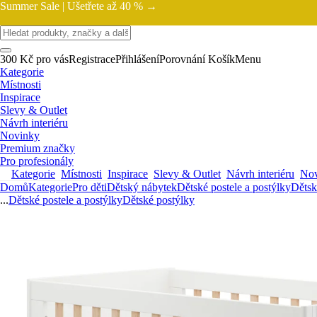
Summer Sale |
Ušetřete až 40 % →
300 Kč pro vás
Registrace
Přihlášení
Porovnání
Košík
Menu
Kategorie
Místnosti
Inspirace
Slevy & Outlet
Návrh interiéru
Novinky
Premium značky
Pro profesionály
Kategorie
Místnosti
Inspirace
Slevy & Outlet
Návrh interiéru
Nov
Domů
Kategorie
Pro děti
Dětský nábytek
Dětské postele a postýlky
Dětsk
...
Dětské postele a postýlky
Dětské postýlky