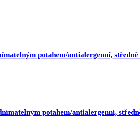
nímatelným potahem/antialergenní, středně t
dnímatelným potahem/antialergenní, středně