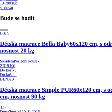
13 799 Kč
sledovat
Bude se hodit
B.E.S.
Dětská matrace Bella Baby
60x120 cm, s od
nosnost 20 kg
Skladem
Poslední kousek
2 319 Kč
Do košíku
Do košíku
BENAB
Dětská matrace Simple PUR
60x120 cm, s o
cm, nosnost 90 kg
(
3
)
Doručíme od 19. 8. 2026