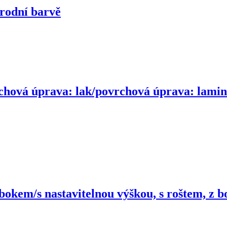
írodní barvě
chová úprava: lak/povrchová úprava: lamino,
okem/s nastavitelnou výškou, s roštem, z b