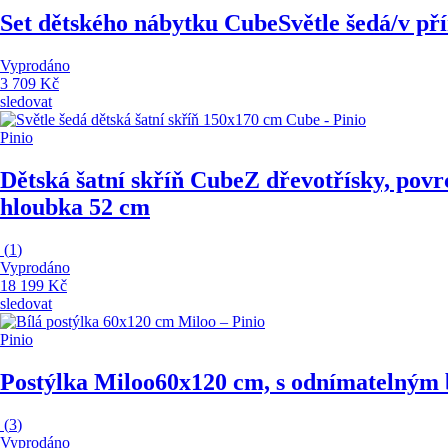
Set dětského nábytku Cube
Světle šedá/v př
Vyprodáno
3 709 Kč
sledovat
Pinio
Dětská šatní skříň Cube
Z dřevotřísky, povr
hloubka 52 cm
(
1
)
Vyprodáno
18 199 Kč
sledovat
Pinio
Postýlka Miloo
60x120 cm, s odnímatelným b
(
3
)
Vyprodáno