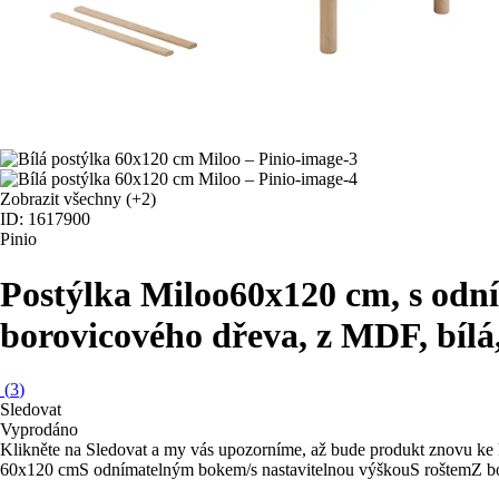
Zobrazit všechny
(+2)
ID: 1617900
Pinio
Postýlka Miloo
60x120 cm, s odn
borovicového dřeva, z MDF, bílá
(
3
)
Sledovat
Vyprodáno
Klikněte na Sledovat a my vás upozorníme, až bude produkt znovu ke 
60x120 cm
S odnímatelným bokem/s nastavitelnou výškou
S roštem
Z b