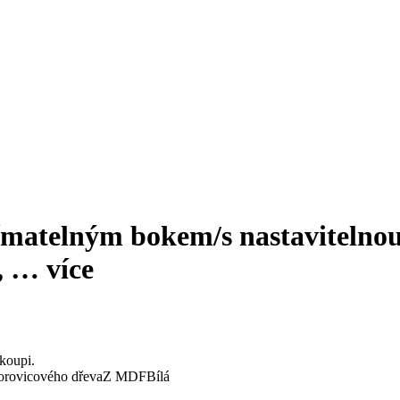
ímatelným bokem/s nastavitelnou 
, …
více
koupi.
orovicového dřeva
Z MDF
Bílá