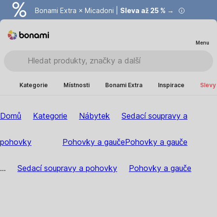
Bonami Extra × Micadoni |
Summer Sale |
Ušetřete až 40 % →
Sleva až 25 % →
Menu
Kategorie
Místnosti
Bonami Extra
Inspirace
Slevy
Domů
Kategorie
Nábytek
Sedací soupravy a
pohovky
Pohovky a gauče
Pohovky a gauče
...
Sedací soupravy a pohovky
Pohovky a gauče