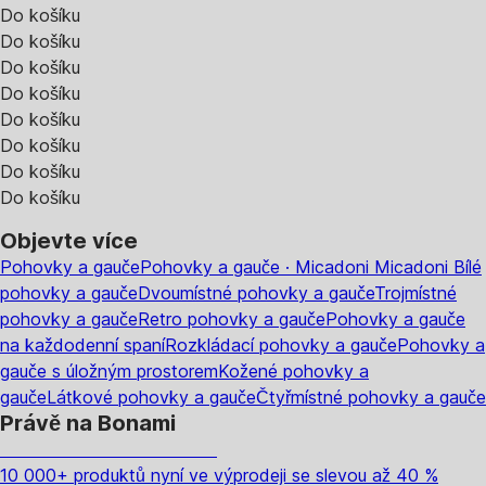
Do košíku
Do košíku
Do košíku
Do košíku
Do košíku
Do košíku
Do košíku
Do košíku
Objevte více
Pohovky a gauče
Pohovky a gauče · Micadoni
Micadoni
Bílé
pohovky a gauče
Dvoumístné pohovky a gauče
Trojmístné
pohovky a gauče
Retro pohovky a gauče
Pohovky a gauče
na každodenní spaní
Rozkládací pohovky a gauče
Pohovky a
gauče s úložným prostorem
Kožené pohovky a
gauče
Látkové pohovky a gauče
Čtyřmístné pohovky a gauče
Právě na Bonami
Summer Sale až -40 %
10 000+ produktů nyní ve výprodeji se slevou až 40 %