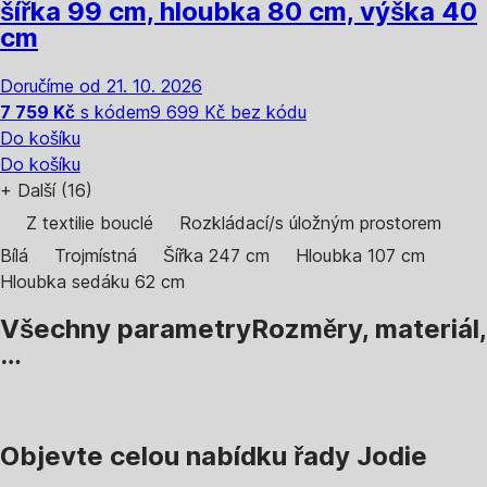
šířka 99 cm, hloubka 80 cm, výška 40
cm
Doručíme od 21. 10. 2026
7 759 Kč
s kódem
9 699 Kč bez kódu
Do košíku
Do košíku
+
Další (16)
Z textilie bouclé
Rozkládací/s úložným prostorem
Bílá
Trojmístná
Šířka 247 cm
Hloubka 107 cm
Hloubka sedáku 62 cm
Všechny parametry
Rozměry, materiál,
…
Objevte celou nabídku řady Jodie