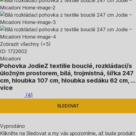
Zobrazit všechny
(+5)
ID: 1722602
Micadoni
Pohovka Jodie
Z textilie bouclé, rozkládací/s
úložným prostorem, bílá, trojmístná, šířka 247
cm, hloubka 107 cm, hloubka sedáku 62 cm
, …
více
(
4
)
SLEDOVAT
Vyprodáno
Klikněte na Sledovat a my vás upozorníme, až bude produkt