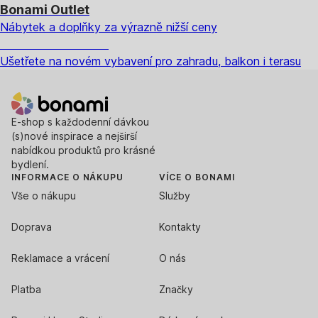
Bonami Outlet
Nábytek a doplňky za výrazně nižší ceny
Zahrada ve slevě
Ušetřete na novém vybavení pro zahradu, balkon i terasu
E-shop s každodenní dávkou
(s)nové inspirace a nejširší
nabídkou produktů pro krásné
bydlení.
INFORMACE O NÁKUPU
VÍCE O BONAMI
Vše o nákupu
Služby
Doprava
Kontakty
Reklamace a vrácení
O nás
Platba
Značky