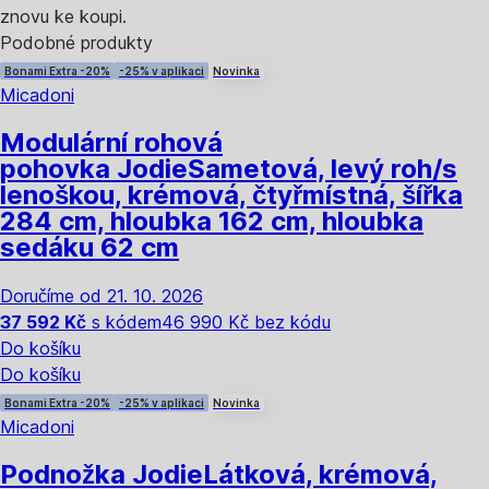
znovu ke koupi.
Podobné produkty
Bonami Extra -20%
-25% v aplikaci
Novinka
Micadoni
Modulární rohová
pohovka Jodie
Sametová, levý roh/s
lenoškou, krémová, čtyřmístná, šířka
284 cm, hloubka 162 cm, hloubka
sedáku 62 cm
Doručíme od 21. 10. 2026
37 592 Kč
s kódem
46 990 Kč bez kódu
Do košíku
Do košíku
Bonami Extra -20%
-25% v aplikaci
Novinka
Micadoni
Podnožka Jodie
Látková, krémová,