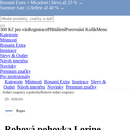
Bonami Extra × Micadoni |
Sleva až 25 % →
Summer Sale |
Ušetřete až 40 % →
300 Kč pro vás
Registrace
Přihlášení
Porovnání
Košík
Menu
Kategorie
Místnosti
Bonami Extra
Inspirace
Slevy & Outlet
Návrh interiéru
Novinky
Premium značky
Pro profesionály
Kategorie
Místnosti
Bonami Extra
Inspirace
Slevy &
Outlet
Návrh interiéru
Novinky
Premium značky
...
Sedací soupravy a pohovky
Rohové sedací soupravy
ID: 1696264
Ropez
Rohová pohovka Lorine