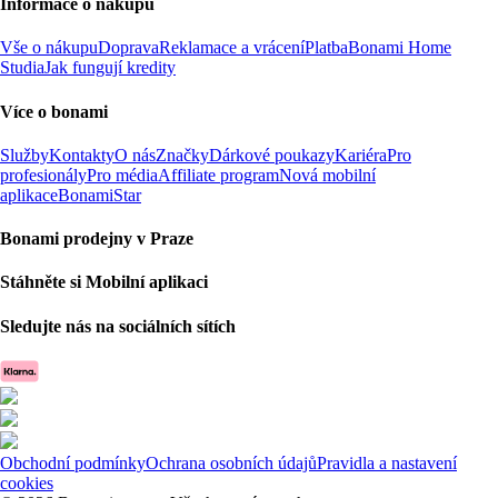
Informace o nákupu
Vše o nákupu
Doprava
Reklamace a vrácení
Platba
Bonami Home
Studia
Jak fungují kredity
Více o bonami
Služby
Kontakty
O nás
Značky
Dárkové poukazy
Kariéra
Pro
profesionály
Pro média
Affiliate program
Nová mobilní
aplikace
BonamiStar
Bonami prodejny v Praze
Stáhněte si Mobilní aplikaci
Sledujte nás na sociálních sítích
Obchodní podmínky
Ochrana osobních údajů
Pravidla a nastavení
cookies