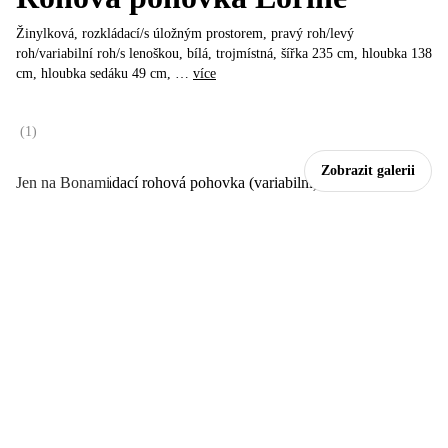
Žinylková, rozkládací/s úložným prostorem, pravý roh/levý
roh/variabilní roh/s lenoškou, bílá, trojmístná, šířka 235 cm, hloubka 138
cm, hloubka sedáku 49 cm
, …
více
(
1
)
Zobrazit galerii
Jen na Bonami