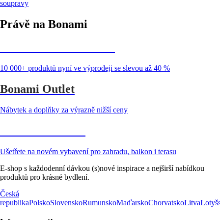
soupravy
Právě na Bonami
Summer Sale až -40 %
10 000+ produktů nyní ve výprodeji se slevou až 40 %
Bonami Outlet
Nábytek a doplňky za výrazně nižší ceny
Zahrada ve slevě
Ušetřete na novém vybavení pro zahradu, balkon i terasu
E-shop s každodenní dávkou (s)nové inspirace a nejširší nabídkou
produktů pro krásné bydlení.
Česká
republika
Polsko
Slovensko
Rumunsko
Maďarsko
Chorvatsko
Litva
Lotyš