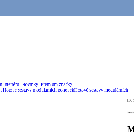
 interiéru
Novinky
Premium značky
ky
Hotové sestavy modulárních pohovek
Hotové sestavy modulárních
ID: 
M