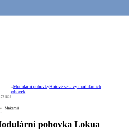
...
Modulární pohovky
Hotové sestavy modulárních
pohovek
1731824
Makamii
odulární pohovka Lokua