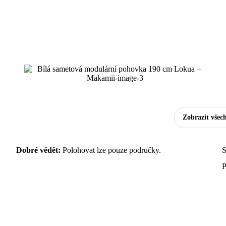
Zobrazit všec
Dobré vědět:
Polohovat lze pouze područky.
S
P
B
D
Š