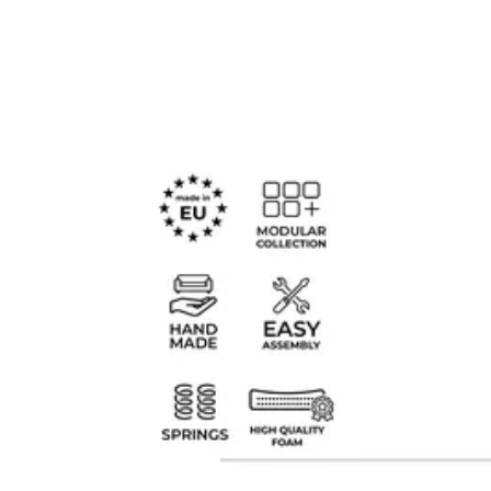
H
H
V
R
O
B
M