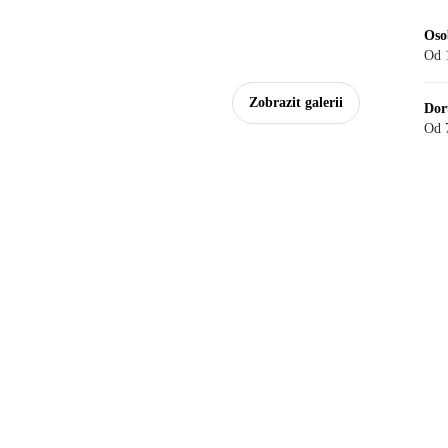
Oso
Od 
Zobrazit galerii
Dor
Od 