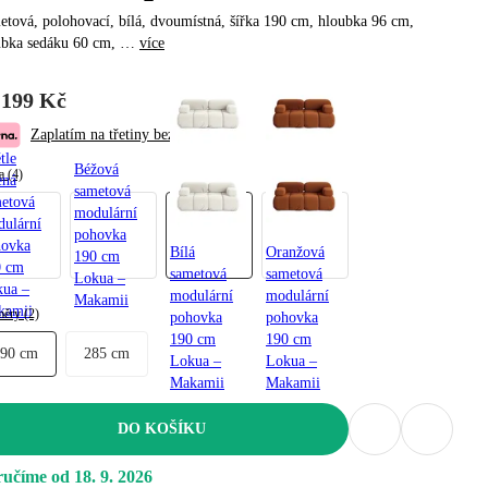
tová, polohovací, bílá, dvoumístná, šířka 190 cm, hloubka 96 cm,
ubka sedáku 60 cm
, …
více
 199 Kč
Zaplatím na třetiny bez navýšení
tle
Béžová
a (4)
ená
sametová
etová
modulární
ulární
pohovka
hovka
Bílá
Oranžová
190 cm
0 cm
sametová
sametová
Lokua –
kua –
modulární
modulární
Makamii
kamii
ěry (2)
pohovka
pohovka
190 cm
190 cm
190 cm
285 cm
Lokua –
Lokua –
Makamii
Makamii
DO KOŠÍKU
učíme od 18. 9. 2026