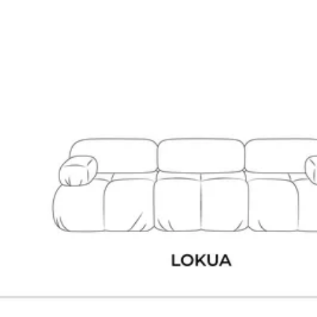
loubka 96 cm
loubka sedáku 60 cm
šechny parametry
ozměry, materiál, …
bjevte celou nabídku řady Lokua
ude se hodit
Návody a dokumenty
anuál
Dotaz k produktu
Potřebujete poradit s parametry nebo výběrem?