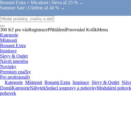
Bonami Extra × Micadoni |
Sleva až 25 % →
Summer Sale |
Ušetřete až 40 % →
300 Kč pro vás
Registrace
Přihlášení
Porovnání
Košík
Menu
Kategorie
Místnosti
Bonami Extra
Inspirace
Slevy & Outlet
Návrh interiéru
Novinky
Premium značky
Pro profesionály
Kategorie
Místnosti
Bonami Extra
Inspirace
Slevy & Outlet
Návrh
Domů
Kategorie
Nábytek
Sedací soupravy a pohovky
Modulární pohov
pohovek