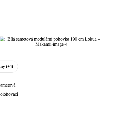
hny
(+4)
ametová
olohovací
ílá
voumístná
ířka 190 cm