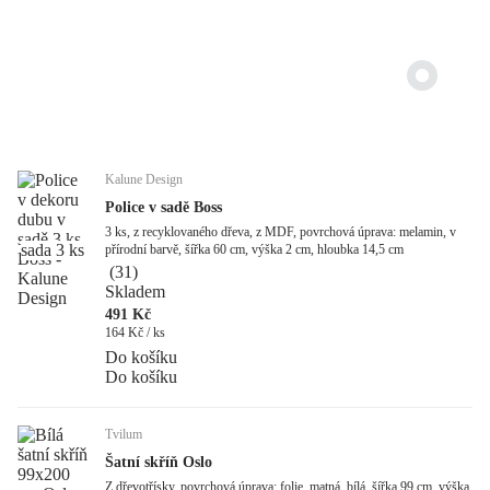
Kalune Design
Police v sadě Boss
3 ks, z recyklovaného dřeva, z MDF, povrchová úprava: melamin, v
sada 3 ks
přírodní barvě, šířka 60 cm, výška 2 cm, hloubka 14,5 cm
(
31
)
Skladem
491 Kč
164 Kč / ks
Do košíku
Do košíku
Tvilum
Šatní skříň Oslo
Z dřevotřísky, povrchová úprava: folie, matná, bílá, šířka 99 cm, výška