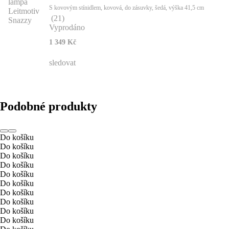
S kovovým stínidlem, kovová, do zásuvky, šedá, výška 41,5 cm
(
21
)
Vyprodáno
1 349 Kč
sledovat
Podobné produkty
Do košíku
Do košíku
Do košíku
Do košíku
Do košíku
Do košíku
Do košíku
Do košíku
Do košíku
Do košíku