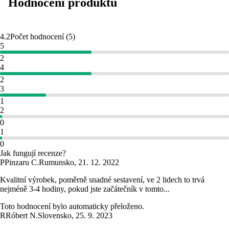
Hodnocení produktu
4.2
Počet hodnocení
(
5
)
5
2
4
2
3
1
2
0
1
0
Jak fungují recenze?
P
Pinzaru C.
Rumunsko
,
21. 12. 2022
Kvalitní výrobek, poměrně snadné sestavení, ve 2 lidech to trvá
nejméně 3-4 hodiny, pokud jste začátečník v tomto...
Toto hodnocení bylo automaticky přeloženo.
R
Róbert N.
Slovensko
,
25. 9. 2023