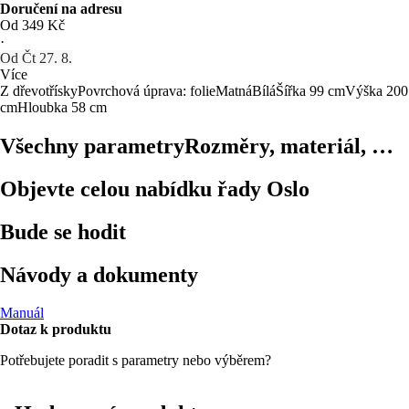
Doručení na adresu
Od 349 Kč
·
Od Čt 27. 8.
Více
Z dřevotřísky
Povrchová úprava: folie
Matná
Bílá
Šířka 99 cm
Výška 200
cm
Hloubka 58 cm
Všechny parametry
Rozměry, materiál, …
Objevte celou nabídku řady Oslo
Bude se hodit
Návody a dokumenty
Manuál
Dotaz k produktu
Potřebujete poradit s parametry nebo výběrem?