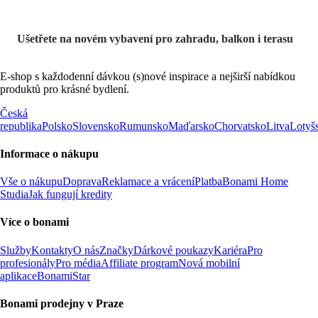
Ušetřete na novém vybavení pro zahradu, balkon i terasu
E-shop s každodenní dávkou (s)nové inspirace a nejširší nabídkou
produktů pro krásné bydlení.
Česká
republika
Polsko
Slovensko
Rumunsko
Maďarsko
Chorvatsko
Litva
Lotyš
Informace o nákupu
Vše o nákupu
Doprava
Reklamace a vrácení
Platba
Bonami Home
Studia
Jak fungují kredity
Více o bonami
Služby
Kontakty
O nás
Značky
Dárkové poukazy
Kariéra
Pro
profesionály
Pro média
Affiliate program
Nová mobilní
aplikace
BonamiStar
Bonami prodejny v Praze