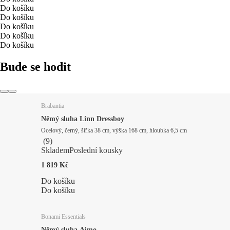
Do košíku
Do košíku
Do košíku
Do košíku
Do košíku
Bude se hodit
Brabantia
Němý sluha Linn Dressboy
Ocelový, černý, šířka 38 cm, výška 168 cm, hloubka 6,5 cm
(
9
)
Skladem
Poslední kousky
1 819 Kč
Do košíku
Do košíku
Bonami Essentials
Němý sluha Aimo