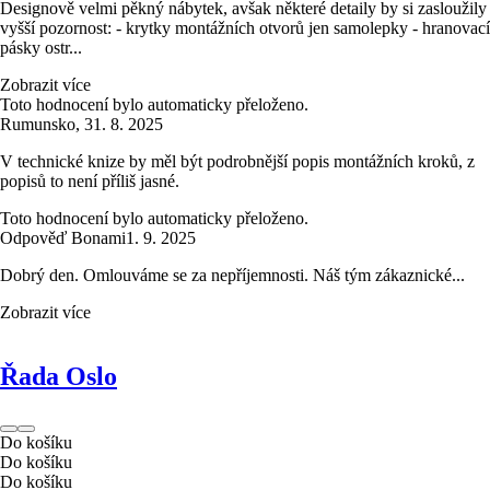
Designově velmi pěkný nábytek, avšak některé detaily by si zasloužily
vyšší pozornost: - krytky montážních otvorů jen samolepky - hranovací
pásky ostr...
Zobrazit více
Toto hodnocení bylo automaticky přeloženo.
Rumunsko
,
31. 8. 2025
V technické knize by měl být podrobnější popis montážních kroků, z
popisů to není příliš jasné.
Toto hodnocení bylo automaticky přeloženo.
Odpověď Bonami
1. 9. 2025
Dobrý den. Omlouváme se za nepříjemnosti. Náš tým zákaznické...
Zobrazit více
Řada Oslo
Do košíku
Do košíku
Do košíku