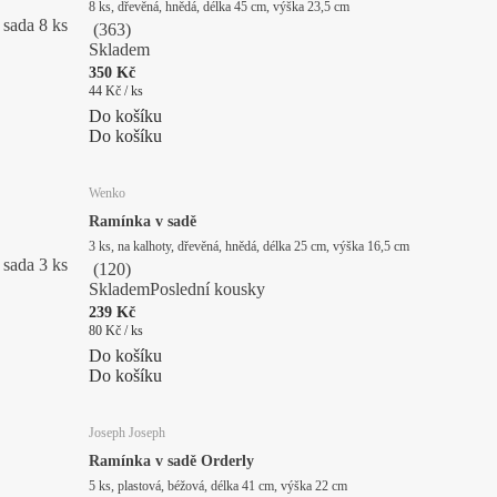
8 ks, dřevěná, hnědá, délka 45 cm, výška 23,5 cm
sada 8 ks
(
363
)
Skladem
350 Kč
44 Kč / ks
Do košíku
Do košíku
Wenko
Ramínka v sadě
3 ks, na kalhoty, dřevěná, hnědá, délka 25 cm, výška 16,5 cm
sada 3 ks
(
120
)
Skladem
Poslední kousky
239 Kč
80 Kč / ks
Do košíku
Do košíku
Joseph Joseph
Ramínka v sadě Orderly
5 ks, plastová, béžová, délka 41 cm, výška 22 cm