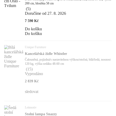
200 cm, hloubka 58 cm
(
5
)
Doručíme od 27. 8. 2026
7 590 Kč
Do košíku
Do košíku
Unique Furniture
Kancelářská židle Whistler
Čalouněná, pojízdná/s nastavitelnou výškou/otočná, bílá/šedá, nosnost
120 kg, výška sedáku 48-60 cm
(
15
)
Vyprodáno
2 839 Kč
sledovat
Leitmotiv
Stolní lampa Snazzy