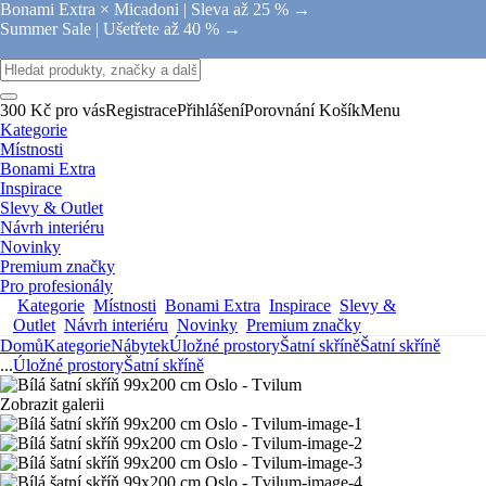
Bonami Extra × Micadoni |
Sleva až 25 % →
Summer Sale |
Ušetřete až 40 % →
300 Kč pro vás
Registrace
Přihlášení
Porovnání
Košík
Menu
Kategorie
Místnosti
Bonami Extra
Inspirace
Slevy & Outlet
Návrh interiéru
Novinky
Premium značky
Pro profesionály
Kategorie
Místnosti
Bonami Extra
Inspirace
Slevy &
Outlet
Návrh interiéru
Novinky
Premium značky
Domů
Kategorie
Nábytek
Úložné prostory
Šatní skříně
Šatní skříně
...
Úložné prostory
Šatní skříně
Zobrazit galerii