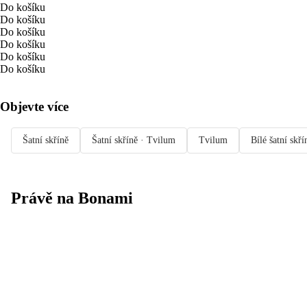
Do košíku
Do košíku
Do košíku
Do košíku
Do košíku
Do košíku
Objevte více
Šatní skříně
Šatní skříně · Tvilum
Tvilum
Bílé šatní skří
Právě na Bonami
Summer Sale
až -40 %