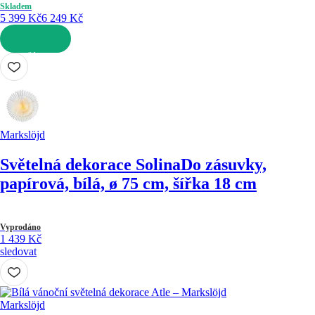
Skladem
5 399 Kč
6 249 Kč
DO KOŠÍKU
Markslöjd
Světelná dekorace Solina
Do zásuvky,
papírová, bílá, ø 75 cm, šířka 18 cm
Vyprodáno
1 439 Kč
sledovat
Markslöjd