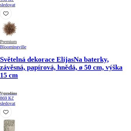
sledovat
Premium
Bloomingville
Světelná dekorace Elijas
Na baterky,
závěsná, papírová, hnědá, ø 50 cm, výška
15 cm
Vyprodáno
869 Kč
sledovat