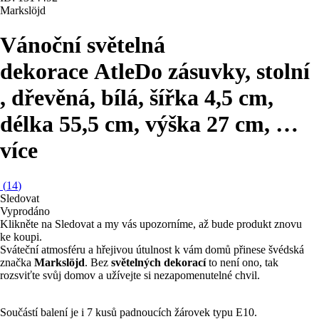
Markslöjd
Vánoční světelná
dekorace Atle
Do zásuvky, stolní
, dřevěná, bílá, šířka 4,5 cm,
délka 55,5 cm, výška 27 cm
, …
více
(
14
)
Sledovat
Vyprodáno
Klikněte na Sledovat a my vás upozorníme, až bude produkt znovu
ke koupi.
Sváteční atmosféru a hřejivou útulnost k vám domů přinese švédská
značka
Markslöjd
. Bez
světelných dekorací
to není ono, tak
rozsviťte svůj domov a užívejte si nezapomenutelné chvil.
Součástí balení je i 7 kusů padnoucích žárovek typu E10.