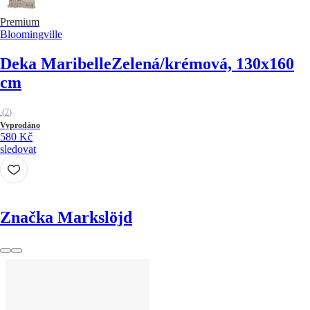
Premium
Bloomingville
Deka Maribelle
Zelená/krémová, 130x160
cm
(
7
)
Vyprodáno
580 Kč
sledovat
Značka Markslöjd