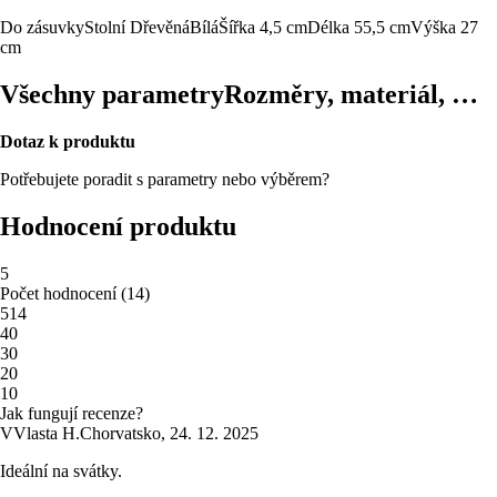
Do zásuvky
Stolní
Dřevěná
Bílá
Šířka 4,5 cm
Délka 55,5 cm
Výška 27
cm
Všechny parametry
Rozměry, materiál, …
Dotaz k produktu
Potřebujete poradit s parametry nebo výběrem?
Hodnocení produktu
5
Počet hodnocení
(
14
)
5
14
4
0
3
0
2
0
1
0
Jak fungují recenze?
V
Vlasta H.
Chorvatsko
,
24. 12. 2025
Ideální na svátky.