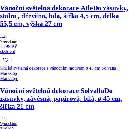
Vánoční světelná dekorace Atle
Do zásuvky,
stolní , dřevěná, bílá, šířka 4,5 cm, délka
55,5 cm, výška 27 cm
(
14
)
Vyprodáno
1 299 Kč
sledovat
Markslöjd
Vánoční světelná dekorace Solvalla
Do
zásuvky, závěsná, papírová, bílá, ø 45 cm,
šířka 21 cm
(
54
)
Vyprodáno
398 Kč