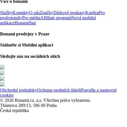
Více o bonami
Služby
Kontakty
O nás
Značky
Dárkové poukazy
Kariéra
Pro
profesionály
Pro média
Affiliate program
Nová mobilní
aplikace
BonamiStar
Bonami prodejny v Praze
Stáhněte si Mobilní aplikaci
Sledujte nás na sociálních sítích
Obchodní podmínky
Ochrana osobních údajů
Pravidla a nastavení
cookies
© 2026 Bonami.cz, a.s. Všechna práva vyhrazena.
Thámova 289/13, 186 00 Praha
Česká republika