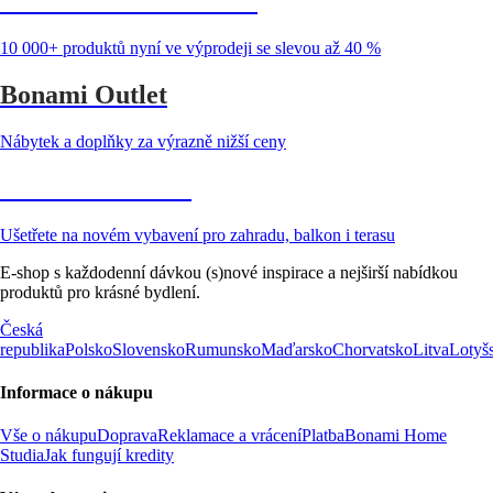
Summer Sale až -40 %
10 000+ produktů nyní ve výprodeji se slevou až 40 %
Bonami Outlet
Nábytek a doplňky za výrazně nižší ceny
Zahrada ve slevě
Ušetřete na novém vybavení pro zahradu, balkon i terasu
E-shop s každodenní dávkou (s)nové inspirace a nejširší nabídkou
produktů pro krásné bydlení.
Česká
republika
Polsko
Slovensko
Rumunsko
Maďarsko
Chorvatsko
Litva
Lotyš
Informace o nákupu
Vše o nákupu
Doprava
Reklamace a vrácení
Platba
Bonami Home
Studia
Jak fungují kredity