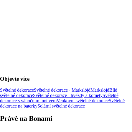
DO KOŠÍKU
Objevte více
Světelné dekorace
Světelné dekorace · Markslöjd
Markslöjd
Bílé
světelné dekorace
Světelné dekorace - hvězdy a komety
Světelné
dekorace s vánočním motivem
Venkovní světelné dekorace
Světelné
dekorace na baterky
Solární světelné dekorace
Právě na Bonami