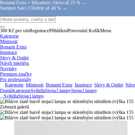
Bonami Extra × Micadoni |
Sleva až 25 % →
Summer Sale |
Ušetřete až 40 % →
300 Kč pro vás
Registrace
Přihlášení
Porovnání
Košík
Menu
Kategorie
Místnosti
Bonami Extra
Inspirace
Slevy & Outlet
Návrh interiéru
Novinky
Premium značky
Pro profesionály
Kategorie
Místnosti
Bonami Extra
Inspirace
Slevy & Outlet
Návrh
Domů
Kategorie
Svítidla
Stojací lampy
Stojací lampy
...
Svítidla
Stojací lampy
Zobrazit galerii