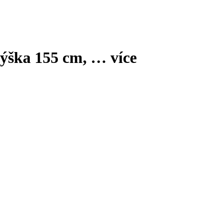
 výška 155 cm
, …
více