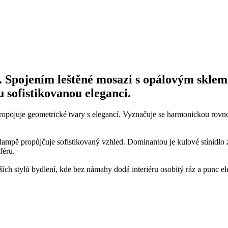
 Spojením leštěné mosazi s opálovým sklem
u sofistikovanou eleganci.
 propojuje geometrické tvary s elegancí. Vyznačuje se harmonickou rov
ampě propůjčuje sofistikovaný vzhled. Dominantou je kulové stínidlo z 
féru.
ších stylů bydlení, kde bez námahy dodá interiéru osobitý ráz a punc 