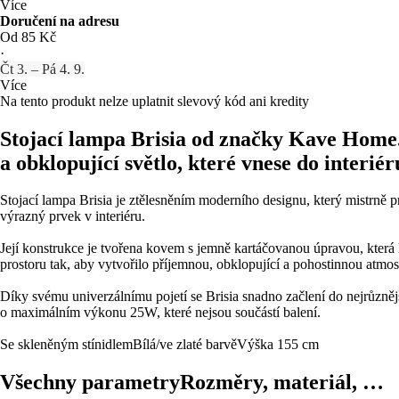
Více
Doručení na adresu
Od 85 Kč
·
Čt 3. – Pá 4. 9.
Více
Na tento produkt nelze uplatnit slevový kód ani kredity
Stojací lampa Brisia od značky Kave Home.
a obklopující světlo, které vnese do interiér
Stojací lampa Brisia je ztělesněním moderního designu, který mistrně
výrazný prvek v interiéru.
Její konstrukce je tvořena kovem s jemně kartáčovanou úpravou, která l
prostoru tak, aby vytvořilo příjemnou, obklopující a pohostinnou atmos
Díky svému univerzálnímu pojetí se Brisia snadno začlení do nejrůzněj
o maximálním výkonu 25W, které nejsou součástí balení.
Se skleněným stínidlem
Bílá/ve zlaté barvě
Výška 155 cm
Všechny parametry
Rozměry, materiál, …