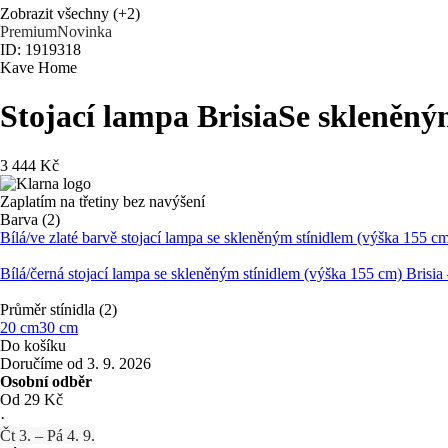
Zobrazit všechny
(+2)
Premium
Novinka
ID: 1919318
Kave Home
Stojací lampa Brisia
Se skleněným
3 444 Kč
Zaplatím na třetiny bez navýšení
Barva (2)
Bílá/ve zlaté barvě stojací lampa se skleněným stínidlem (výška 155 
Bílá/černá stojací lampa se skleněným stínidlem (výška 155 cm) Bris
Průměr stínidla (2)
20 cm
30 cm
Do košíku
Doručíme od 3. 9. 2026
Osobní odběr
Od 29 Kč
·
Čt 3. – Pá 4. 9.