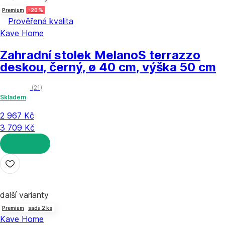
Premium
-20 %
Prověřená kvalita
Kave Home
Zahradní stolek Melano
S terrazzo
deskou, černý, ø 40 cm, výška 50 cm
(
21
)
Skladem
2 967 Kč
3 709 Kč
DO KOŠÍKU
další varianty
Premium
sada 2 ks
Kave Home