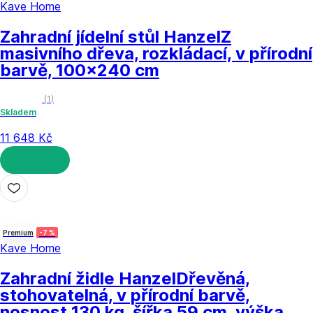
Kave Home
Zahradní jídelní stůl Hanzel
Z
masivního dřeva, rozkládací, v přírodní
barvě, 100x240 cm
(
1
)
Skladem
11 648 Kč
DO KOŠÍKU
Premium
-7 %
Kave Home
Zahradní židle Hanzel
Dřevěná,
stohovatelná, v přírodní barvě,
nosnost 130 kg, šířka 59 cm, výška