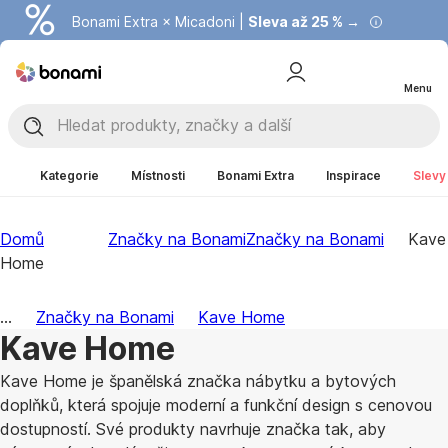
Bonami Extra × Micadoni |
Summer Sale |
Ušetřete až 40 % →
Sleva až 25 % →
Menu
Kategorie
Místnosti
Bonami Extra
Inspirace
Slevy
Domů
Značky na Bonami
Značky na Bonami
Kave
Home
...
Značky na Bonami
Kave Home
Kave Home
Kave Home je španělská značka nábytku a bytových
doplňků, která spojuje moderní a funkční design s cenovou
dostupností. Své produkty navrhuje značka tak, aby