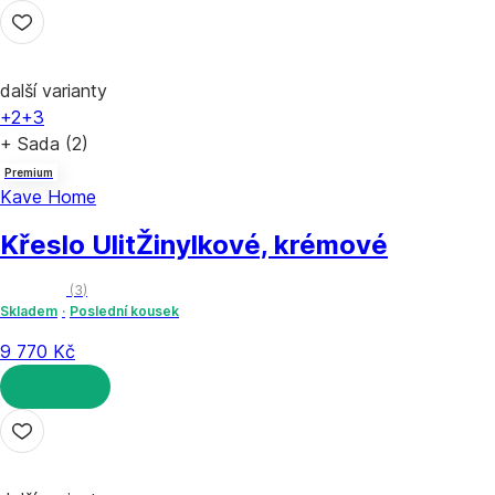
DO KOŠÍKU
další varianty
+2
+3
+ Sada (2)
Premium
Kave Home
Křeslo Ulit
Žinylkové, krémové
(
3
)
Skladem
Poslední kousek
9 770 Kč
DO KOŠÍKU