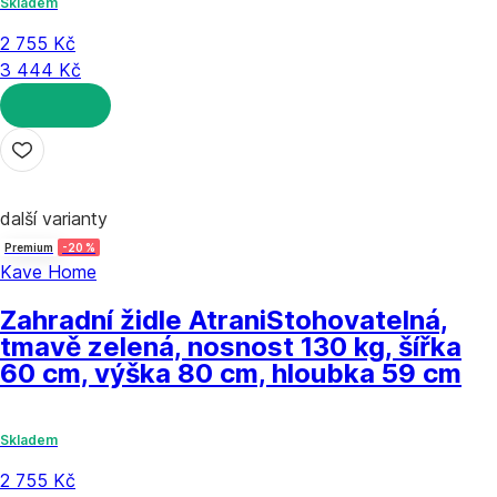
Skladem
2 755 Kč
3 444 Kč
DO KOŠÍKU
další varianty
Premium
-20 %
Kave Home
Zahradní židle Atrani
Stohovatelná,
tmavě zelená, nosnost 130 kg, šířka
60 cm, výška 80 cm, hloubka 59 cm
Skladem
2 755 Kč