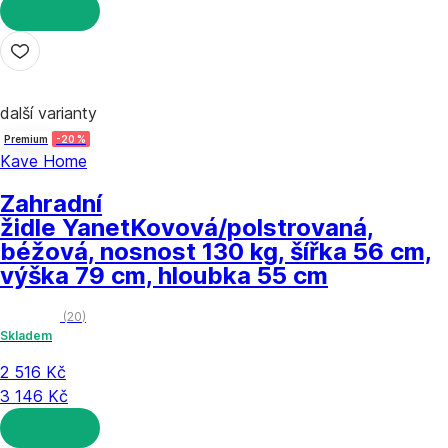
DO KOŠÍKU
další varianty
Premium
-20 %
Kave Home
Zahradní
židle Yanet
Kovová/polstrovaná,
béžová, nosnost 130 kg, šířka 56 cm,
výška 79 cm, hloubka 55 cm
(
20
)
Skladem
2 516 Kč
3 146 Kč