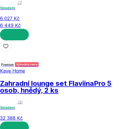
(
1
)
Skladem
6 027 Kč
6 449 Kč
DO KOŠÍKU
Premium
Výhodná cena
Kave Home
Zahradní lounge set Flaviina
Pro 5
osob, hnědý, 2 ks
(
9
)
Skladem
32 388 Kč