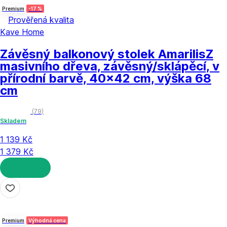
Premium
-17 %
Prověřená kvalita
Kave Home
Závěsný balkonový stolek Amarilis
Z
masivního dřeva, závěsný/sklápěcí, v
přírodní barvě, 40x42 cm, výška 68
cm
(
79
)
Skladem
1 139 Kč
1 379 Kč
DO KOŠÍKU
Premium
Výhodná cena