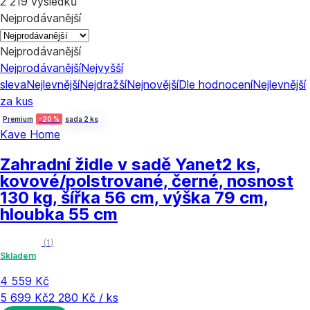
2 219 výsledků
Nejprodávanější
Nejprodávanější
Nejprodávanější
Nejvyšší
sleva
Nejlevnější
Nejdražší
Nejnovější
Dle hodnocení
Nejlevnější
za kus
Premium
-20 %
sada 2 ks
Kave Home
Zahradní židle v sadě Yanet
2 ks,
kovové/polstrované, černé, nosnost
130 kg, šířka 56 cm, výška 79 cm,
hloubka 55 cm
(
1
)
Skladem
4 559 Kč
5 699 Kč
2 280 Kč / ks