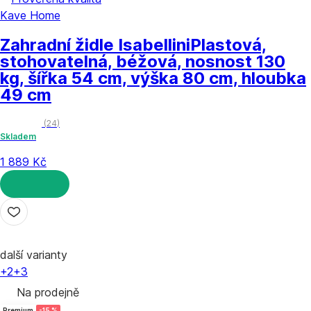
Kave Home
Zahradní židle Isabellini
Plastová,
stohovatelná, béžová, nosnost 130
kg, šířka 54 cm, výška 80 cm, hloubka
49 cm
(
24
)
Skladem
1 889 Kč
DO KOŠÍKU
další varianty
+2
+3
Na prodejně
Premium
-15 %