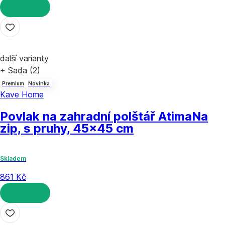
DO KOŠÍKU
další varianty
+ Sada (2)
Premium
Novinka
Kave Home
Povlak na zahradní polštář Atima
Na
zip, s pruhy, 45x45 cm
Skladem
861 Kč
DO KOŠÍKU