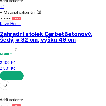
další varianty
+2
+ Materiál čalounění (2)
Premium
-25 %
Kave Home
Zahradní stolek Garbet
Betonový,
šedý, ø 32 cm, výška 46 cm
(
11
)
Skladem
2 160 Kč
2 881 Kč
DO KOŠÍKU
další varianty
Premium
-21 %