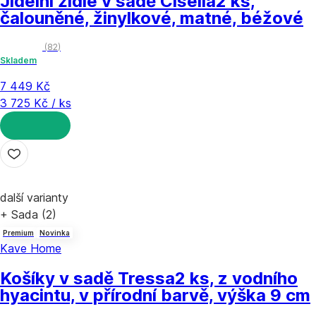
Jídelní židle v sadě Ciselia
2 ks,
čalouněné, žinylkové, matné, béžové
(
82
)
Skladem
7 449 Kč
3 725 Kč / ks
DO KOŠÍKU
další varianty
+ Sada (2)
Premium
Novinka
Kave Home
Košíky v sadě Tressa
2 ks, z vodního
hyacintu, v přírodní barvě, výška 9 cm