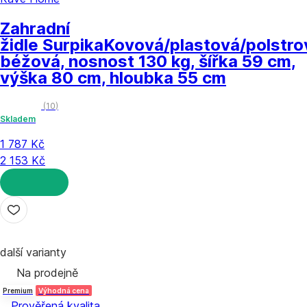
Zahradní
židle Surpika
Kovová/plastová/polstro
béžová, nosnost 130 kg, šířka 59 cm,
výška 80 cm, hloubka 55 cm
(
10
)
Skladem
1 787 Kč
2 153 Kč
DO KOŠÍKU
další varianty
Na prodejně
Premium
Výhodná cena
Prověřená kvalita