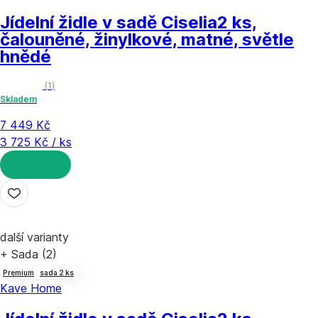
Jídelní židle v sadě Ciselia
2 ks,
čalouněné, žinylkové, matné, světle
hnědé
(
1
)
Skladem
7 449 Kč
3 725 Kč / ks
DO KOŠÍKU
další varianty
+ Sada (2)
Premium
sada 2 ks
Kave Home