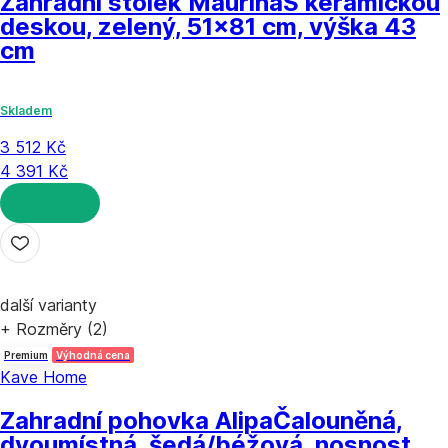
Zahradní stolek Maurina
S keramickou
deskou, zelený, 51x81 cm, výška 43
cm
Skladem
3 512 Kč
4 391 Kč
DO KOŠÍKU
další varianty
+ Rozměry (2)
Premium
Výhodná cena
Kave Home
Zahradní pohovka Alipa
Čalouněná,
dvoumístná, šedá/béžová, nosnost