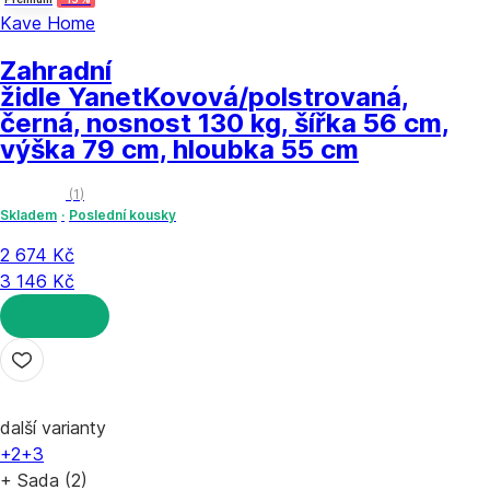
Kave Home
Zahradní
židle Yanet
Kovová/polstrovaná,
černá, nosnost 130 kg, šířka 56 cm,
výška 79 cm, hloubka 55 cm
(
1
)
Skladem
Poslední kousky
2 674 Kč
3 146 Kč
DO KOŠÍKU
další varianty
+2
+3
+ Sada (2)