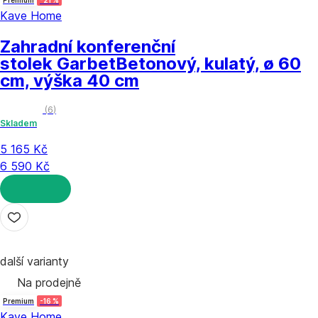
Kave Home
Zahradní konferenční
stolek Garbet
Betonový, kulatý, ø 60
cm, výška 40 cm
(
6
)
Skladem
5 165 Kč
6 590 Kč
DO KOŠÍKU
další varianty
Na prodejně
Premium
-16 %
Kave Home