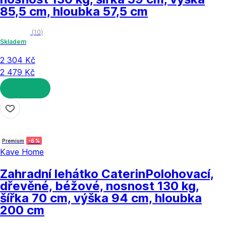
85,5 cm, hloubka 57,5 cm
(
10
)
Skladem
2 304 Kč
2 479 Kč
DO KOŠÍKU
Premium
-6 %
Kave Home
Zahradní lehátko Caterin
Polohovací,
dřevěné, béžové, nosnost 130 kg,
šířka 70 cm, výška 94 cm, hloubka
200 cm