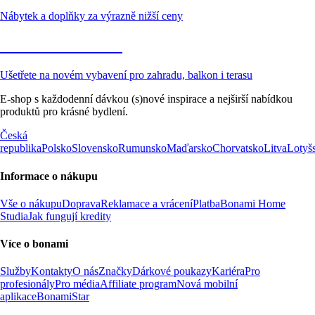
Nábytek a doplňky za výrazně nižší ceny
Zahrada ve slevě
Ušetřete na novém vybavení pro zahradu, balkon i terasu
E-shop s každodenní dávkou (s)nové inspirace a nejširší nabídkou
produktů pro krásné bydlení.
Česká
republika
Polsko
Slovensko
Rumunsko
Maďarsko
Chorvatsko
Litva
Lotyš
Informace o nákupu
Vše o nákupu
Doprava
Reklamace a vrácení
Platba
Bonami Home
Studia
Jak fungují kredity
Více o bonami
Služby
Kontakty
O nás
Značky
Dárkové poukazy
Kariéra
Pro
profesionály
Pro média
Affiliate program
Nová mobilní
aplikace
BonamiStar