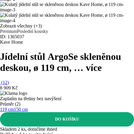
Zobrazit všechny
(+3)
Premium
Poslední kousky
ID: 1365037
Kave Home
Jídelní stůl Argo
Se skleněnou
deskou, ø 119 cm
, …
více
(
12
)
8 909 Kč
Zaplatím na třetiny bez navýšení
Průměr (2)
119 cm
150 cm
DO KOŠÍKU
Skladem 2 ks, doručíme ihned