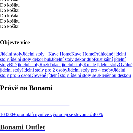
Do košíku
Do košíku
Do košíku
Do košíku
Do košíku
Objevte více
Jídelní stoly
Jídelní stoly · Kave Home
Kave Home
Průhledné jídelní
stoly
Jídelní stoly dekor buk
Jídelní stoly dekor dub
Rustikální jídelní
stoly
Bílé jídelní stoly
Rozkládací jídelní stoly
Kulaté jídelní stoly
Oválné
jídelní stoly
Jídelní stoly pro 2 osoby
Jídelní stoly pro 4 osoby
Jídelní
stoly pro 6 osob
Dřevěné jídelní stoly
Jídelní stoly se skleněnou deskou
Právě na Bonami
Summer Sale až -40 %
10 000+ produktů nyní ve výprodeji se slevou až 40 %
Bonami Outlet