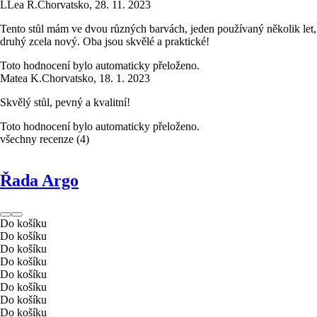
L
Lea R.
Chorvatsko
,
28. 11. 2023
Tento stůl mám ve dvou různých barvách, jeden používaný několik let,
druhý zcela nový. Oba jsou skvělé a praktické!
Toto hodnocení bylo automaticky přeloženo.
Matea K.
Chorvatsko
,
18. 1. 2023
Skvělý stůl, pevný a kvalitní!
Toto hodnocení bylo automaticky přeloženo.
všechny recenze
(
4
)
Řada Argo
Do košíku
Do košíku
Do košíku
Do košíku
Do košíku
Do košíku
Do košíku
Do košíku