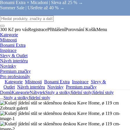
Bonami Extra × Micadoni |
Sleva až 25 % →
Summer Sale |
Ušetřete až 40 % →
300 Kč pro vás
Registrace
Přihlášení
Porovnání
Košík
Menu
Kategorie
Místnosti
Bonami Extra
Inspirace
Slevy & Outlet
Návrh interiéru
Novinky
Premium značky
Pro profesionály
Kategorie
Místnosti
Bonami Extra
Inspirace
Slevy &
Outlet
Návrh interiéru
Novinky
Premium značky
Domů
Kategorie
Nábytek
Stoly a stolky
Jídelní stoly
Jídelní stoly
...
Stoly a stolky
Jídelní stoly
Zobrazit galerii