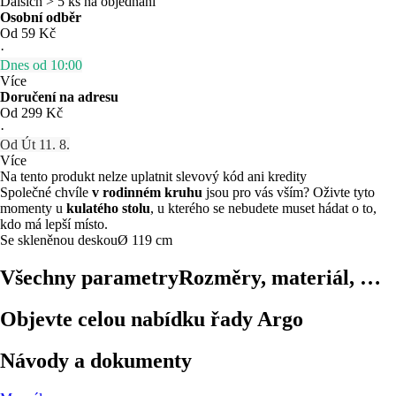
Dalších > 5 ks na objednání
Osobní odběr
Od 59 Kč
·
Dnes od 10:00
Více
Doručení na adresu
Od 299 Kč
·
Od Út 11. 8.
Více
Na tento produkt nelze uplatnit slevový kód ani kredity
Společné chvíle
v rodinném kruhu
jsou pro vás vším? Oživte tyto
momenty u
kulatého stolu
, u kterého se nebudete muset hádat o to,
kdo má lepší místo.
Se skleněnou deskou
Ø 119 cm
Všechny parametry
Rozměry, materiál, …
Objevte celou nabídku řady Argo
Návody a dokumenty