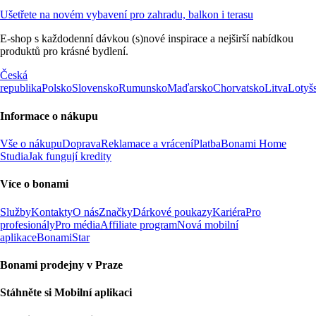
Ušetřete na novém vybavení pro zahradu, balkon i terasu
E-shop s každodenní dávkou (s)nové inspirace a nejširší nabídkou
produktů pro krásné bydlení.
Česká
republika
Polsko
Slovensko
Rumunsko
Maďarsko
Chorvatsko
Litva
Lotyš
Informace o nákupu
Vše o nákupu
Doprava
Reklamace a vrácení
Platba
Bonami Home
Studia
Jak fungují kredity
Více o bonami
Služby
Kontakty
O nás
Značky
Dárkové poukazy
Kariéra
Pro
profesionály
Pro média
Affiliate program
Nová mobilní
aplikace
BonamiStar
Bonami prodejny v Praze
Stáhněte si Mobilní aplikaci