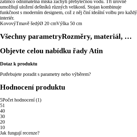
zatímco odnímatelná miska zachytí přebytečnou vodu. Tři úrovně
umožňují uložení deštníků různých velikostí. Stojan kombinuje
funkčnost s moderním designem, což z něj činí ideální volbu pro každý
interiér.
Kovový
Tmavě šedý
Ø 20 cm
Výška 50 cm
Všechny parametry
Rozměry, materiál, …
Objevte celou nabídku řady Atin
Dotaz k produktu
Potřebujete poradit s parametry nebo výběrem?
Hodnocení produktu
5
Počet hodnocení
(
1
)
5
1
4
0
3
0
2
0
1
0
Jak fungují recenze?