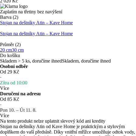
2 020 Kč
Zaplatím na třetiny bez navýšení
Barva (2)
Stojan na deštníky Atin – Kave Home
Stojan na deštníky Atin – Kave Home
Průměr (2)
20 cm
30 cm
Do košíku
Skladem > 5 ks, doručíme ihned
Skladem, doručíme ihned
Osobní odběr
Od 29 Kč
·
Zítra od 10:00
Více
Doručení na adresu
Od 85 Kč
·
Pon 10. – Út 11. 8.
Více
Na tento produkt nelze uplatnit slevový kód ani kredity
Stojan na deštníky Atin od Kave Home je praktickým a stylovým
doplňkem do vaší předsíně. Díky vnitřní mřížce umožňuje odtok vody,