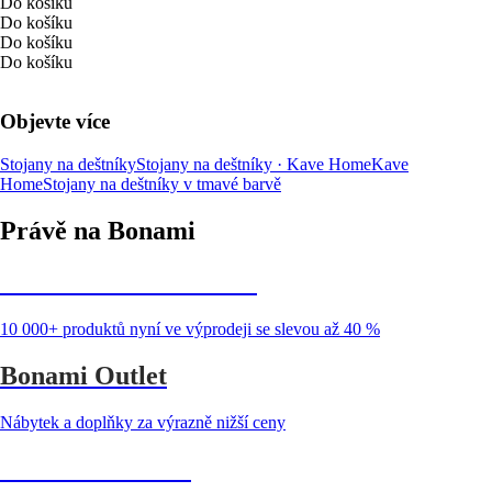
Do košíku
Do košíku
Do košíku
Do košíku
Objevte více
Stojany na deštníky
Stojany na deštníky · Kave Home
Kave
Home
Stojany na deštníky v tmavé barvě
Právě na Bonami
Summer Sale až -40 %
10 000+ produktů nyní ve výprodeji se slevou až 40 %
Bonami Outlet
Nábytek a doplňky za výrazně nižší ceny
Zahrada ve slevě