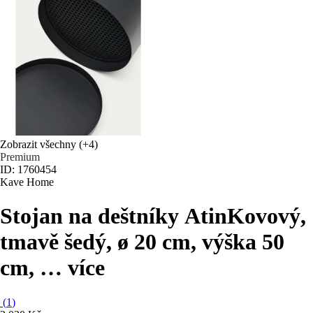
Zobrazit všechny
(+4)
Premium
ID: 1760454
Kave Home
Stojan na deštníky Atin
Kovový,
tmavě šedý, ø 20 cm, výška 50
cm
, …
více
(
1
)