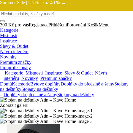
Summer Sale |
Ušetřete až 40 % →
300 Kč pro vás
Registrace
Přihlášení
Porovnání
Košík
Menu
Kategorie
Místnosti
Inspirace
Slevy & Outlet
Návrh interiéru
Novinky
Premium značky
Pro profesionály
Kategorie
Místnosti
Inspirace
Slevy & Outlet
Návrh
interiéru
Novinky
Premium značky
Domů
Kategorie
Bytové doplňky
Doplňky do předsíně a šatny
Stojany
na deštníky
Stojany na deštníky
...
Doplňky do předsíně a šatny
Stojany na deštníky
Zobrazit galerii