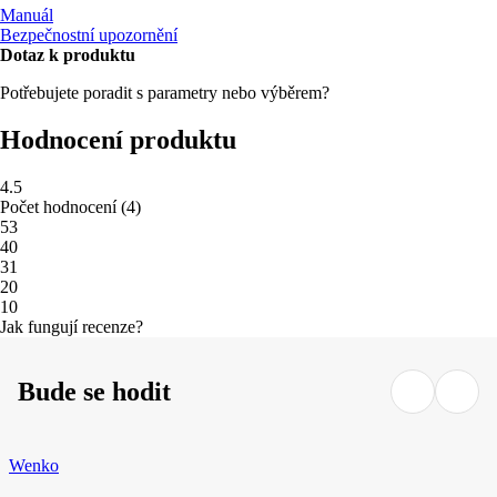
Manuál
Bezpečnostní upozornění
Dotaz k produktu
Potřebujete poradit s parametry nebo výběrem?
Hodnocení produktu
4.5
Počet hodnocení
(
4
)
5
3
4
0
3
1
2
0
1
0
Jak fungují recenze?
Bude se hodit
Wenko