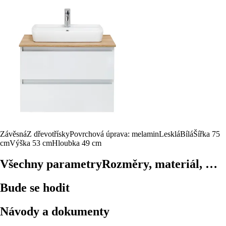
Závěsná
Z dřevotřísky
Povrchová úprava: melamin
Lesklá
Bílá
Šířka 75
cm
Výška 53 cm
Hloubka 49 cm
Všechny parametry
Rozměry, materiál, …
Bude se hodit
Návody a dokumenty