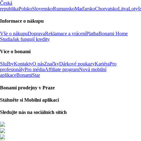
Česká
republika
Polsko
Slovensko
Rumunsko
Maďarsko
Chorvatsko
Litva
Lotyš
Informace o nákupu
Vše o nákupu
Doprava
Reklamace a vrácení
Platba
Bonami Home
Studia
Jak fungují kredity
Více o bonami
Služby
Kontakty
O nás
Značky
Dárkové poukazy
Kariéra
Pro
profesionály
Pro média
Affiliate program
Nová mobilní
aplikace
BonamiStar
Bonami prodejny v Praze
Stáhněte si Mobilní aplikaci
Sledujte nás na sociálních sítích