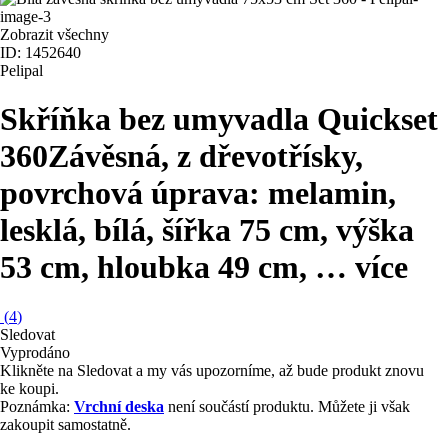
Zobrazit všechny
ID: 1452640
Pelipal
Skříňka bez umyvadla Quickset
360
Závěsná, z dřevotřísky,
povrchová úprava: melamin,
lesklá, bílá, šířka 75 cm, výška
53 cm, hloubka 49 cm
, …
více
(
4
)
Sledovat
Vyprodáno
Klikněte na Sledovat a my vás upozorníme, až bude produkt znovu
ke koupi.
Poznámka:
Vrchní deska
není součástí produktu. Můžete ji však
zakoupit samostatně.