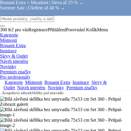
Bonami Extra × Micadoni |
Sleva až 25 % →
Summer Sale |
Ušetřete až 40 % →
300 Kč pro vás
Registrace
Přihlášení
Porovnání
Košík
Menu
Kategorie
Místnosti
Bonami Extra
Inspirace
Slevy & Outlet
Návrh interiéru
Novinky
Premium značky
Pro profesionály
Kategorie
Místnosti
Bonami Extra
Inspirace
Slevy &
Outlet
Návrh interiéru
Novinky
Premium značky
...
Koupelnový nábytek
Skříňky pod umyvadlo
Zobrazit galerii