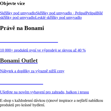
Objevte více
Skříňky pod umyvadlo
Skříňky pod umyvadlo · Pelipal
Pelipal
Bílé
skříňky pod umyvadlo
Lesklé skříňky pod umyvadlo
Právě na Bonami
Summer Sale až -40 %
10 000+ produktů nyní ve výprodeji se slevou až 40 %
Bonami Outlet
Nábytek a doplňky za výrazně nižší ceny
Zahrada ve slevě
Ušetřete na novém vybavení pro zahradu, balkon i terasu
E-shop s každodenní dávkou (s)nové inspirace a nejširší nabídkou
produktů pro krásné bydlení.