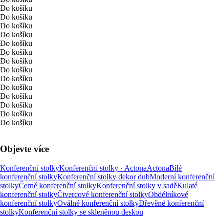
Do košíku
Do košíku
Do košíku
Do košíku
Do košíku
Do košíku
Do košíku
Do košíku
Do košíku
Do košíku
Do košíku
Do košíku
Do košíku
Do košíku
Objevte více
Konferenční stolky
Konferenční stolky · Actona
Actona
Bílé
konferenční stolky
Konferenční stolky dekor dub
Moderní konferenční
stolky
Černé konferenční stolky
Konferenční stolky v sadě
Kulaté
konferenční stolky
Čtvercové konferenční stolky
Obdélníkové
konferenční stolky
Oválné konferenční stolky
Dřevěné konferenční
stolky
Konferenční stolky se skleněnou deskou