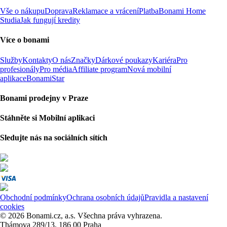
Vše o nákupu
Doprava
Reklamace a vrácení
Platba
Bonami Home
Studia
Jak fungují kredity
Více o bonami
Služby
Kontakty
O nás
Značky
Dárkové poukazy
Kariéra
Pro
profesionály
Pro média
Affiliate program
Nová mobilní
aplikace
BonamiStar
Bonami prodejny v Praze
Stáhněte si Mobilní aplikaci
Sledujte nás na sociálních sítích
Obchodní podmínky
Ochrana osobních údajů
Pravidla a nastavení
cookies
© 2026 Bonami.cz, a.s. Všechna práva vyhrazena.
Thámova 289/13, 186 00 Praha