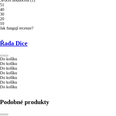
5
Počet hodnocení
(
1
)
5
1
4
0
3
0
2
0
1
0
Jak fungují recenze?
Řada Dice
Do košíku
Do košíku
Do košíku
Do košíku
Do košíku
Do košíku
Do košíku
Podobné produkty