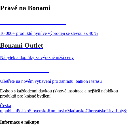
Právě na Bonami
Summer Sale až -40 %
10 000+ produktů nyní ve výprodeji se slevou až 40 %
Bonami Outlet
Nábytek a doplňky za výrazně nižší ceny
Zahrada ve slevě
Ušetřete na novém vybavení pro zahradu, balkon i terasu
E-shop s každodenní dávkou (s)nové inspirace a nejširší nabídkou
produktů pro krásné bydlení.
Česká
republika
Polsko
Slovensko
Rumunsko
Maďarsko
Chorvatsko
Litva
Lotyš
Informace o nákupu