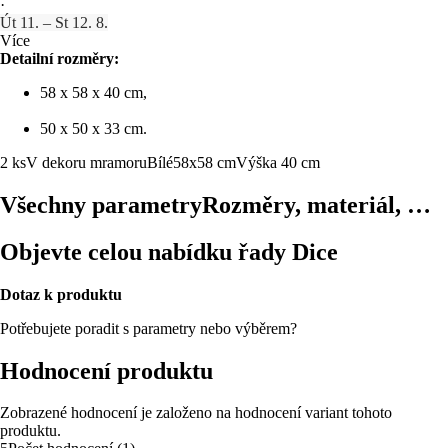
·
Út 11. – St 12. 8.
Více
Detailní rozměry:
58 x 58 x 40 cm,
50 x 50 x 33 cm.
2 ks
V dekoru mramoru
Bílé
58x58 cm
Výška 40 cm
Všechny parametry
Rozměry, materiál, …
Objevte celou nabídku řady Dice
Dotaz k produktu
Potřebujete poradit s parametry nebo výběrem?
Hodnocení produktu
Zobrazené hodnocení je založeno na hodnocení variant tohoto
produktu.