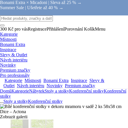
Bonami Extra × Micadoni |
Sleva až 25 % →
Summer Sale |
Ušetřete až 40 % →
300 Kč pro vás
Registrace
Přihlášení
Porovnání
Košík
Menu
Kategorie
Místnosti
Bonami Extra
Inspirace
Slevy & Outlet
Návrh interiéru
Novinky
Premium značky
Pro profesionály
Kategorie
Místnosti
Bonami Extra
Inspirace
Slevy &
Outlet
Návrh interiéru
Novinky
Premium značky
Domů
Kategorie
Nábytek
Stoly a stolky
Konferenční stolky
Konferenční
stolky
...
Stoly a stolky
Konferenční stolky
Zobrazit galerii